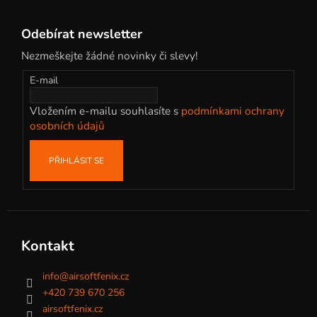
Z
á
Odebírat newsletter
p
Nezmeškejte žádné novinky či slevy!
a
t
E-mail
í
Vložením e-mailu souhlasíte s
podmínkami ochrany
osobních údajů
PŘIHLÁSIT SE
Kontakt
info
@
airsoftfenix.cz
+420 739 670 256
airsoftfenix.cz