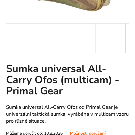
A
J
Í
T
?
Sumka universal All-
HLEDAT
Carry Ofos (multicam) -
Primal Gear
D
o
Sumka universal All-Carry Ofos od Primal Gear je
p
univerzální taktická sumka, vyráběná v multicam vzoru
o
pro různé situace.
r
u
Můžeme doručit do:
10.8.2026
Možnosti doručení