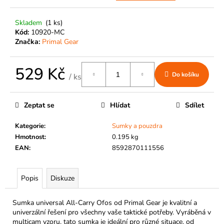
č
u
j
Skladem
(1 ks)
Kód:
10920-MC
e
Značka:
Primal Gear
m
e
529 Kč
Do košíku
/ ks
Měrná
cena:
Zeptat se
Hlídat
Sdílet
Kategorie
:
Sumky a pouzdra
Hmotnost
:
0.195 kg
EAN
:
8592870111556
Popis
Diskuze
Sumka universal All-Carry Ofos od Primal Gear je kvalitní a
univerzální řešení pro všechny vaše taktické potřeby. Vyráběná v
multicam vzoru, tato sumka je ideální pro různé situace, od