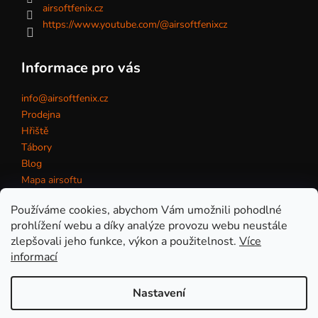
airsoftfenix.cz
https://www.youtube.com/@airsoftfenixcz
Informace pro vás
info@airsoftfenix.cz
Prodejna
Hřiště
Tábory
Blog
Mapa airsoftu
Kontakt
Používáme cookies, abychom Vám umožnili pohodlné
prohlížení webu a díky analýze provozu webu neustále
zlepšovali jeho funkce, výkon a použitelnost.
Více
Obchodní podmínky
informací
Nastavení
Vytvořil Shoptet