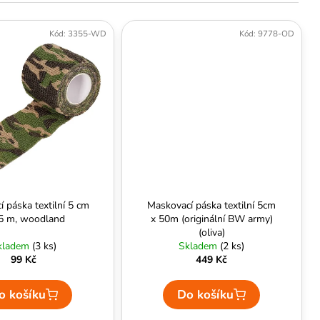
Kód:
3355-WD
Kód:
9778-OD
 páska textilní 5 cm
Maskovací páska textilní 5cm
,5 m, woodland
x 50m (originální BW army)
(oliva)
kladem
(3 ks)
Skladem
(2 ks)
99 Kč
449 Kč
o košíku
Do košíku