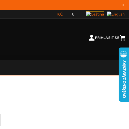
KČ
€
PŘIHLÁSIT SE