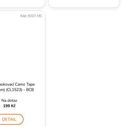
Kód:
9337-MC
askovací Camo Tape
am) (CL1523) - BCB
Na dotaz
199 Kč
DETAIL