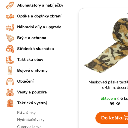
n
e
Akumulátory a nabíječky
A
V
n
n
J
ý
Optika a doplňky zbraní
í
í
Í
p
p
Náhradní díly a upgrade
p
T
i
a
r
?
s
Brýle a ochrana
n
o
p
D
e
Střelecká sluchátka
d
r
o
l
u
Taktická obuv
o
p
k
o
d
Bojové uniformy
t
r
u
ů
u
Oblečení
Maskovací páska texti
k
č
x 4,5 m, desert
t
Vesty a pouzdra
u
ů
Skladem
(>5 ks
j
Taktická výstroj
99 Kč
e
m
Psí známky
Do košíku
e
Hydratační vaky
Čutory a lahve