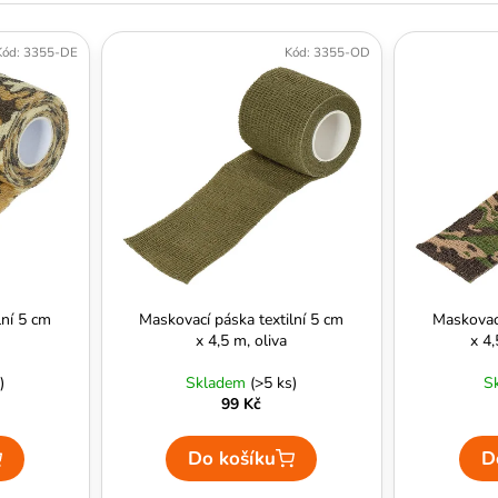
Kód:
3355-DE
Kód:
3355-OD
lní 5 cm
Maskovací páska textilní 5 cm
Maskovací
x 4,5 m, oliva
x 4
)
Skladem
(>5 ks)
S
99 Kč
Do košíku
D