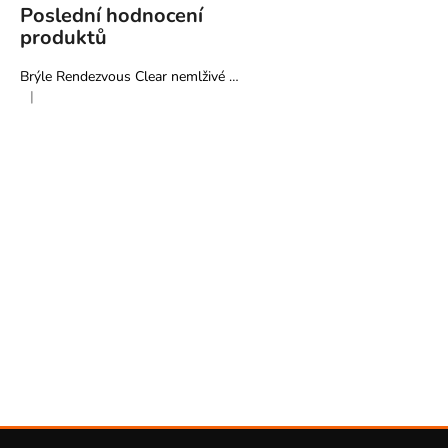
Poslední hodnocení
produktů
Brýle Rendezvous Clear nemlživé - Pyramex
|
Hodnocení produktu je 5 z 5 hvězdiček.
Z