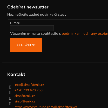
á
Odebírat newsletter
p
Nezmeškejte žádné novinky či slevy!
a
t
E-mail
í
Vložením e-mailu souhlasíte s
podmínkami ochrany osobn
PŘIHLÁSIT SE
Kontakt
info
@
airsoftfenix.cz
+420 739 670 256
airsoftfenix.cz
airsoftfenix.cz
https://www.youtube.com/@airsoftfenixcz