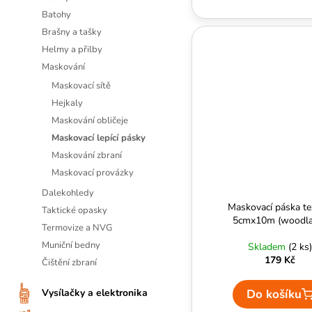
Batohy
Brašny a tašky
Helmy a přilby
Maskování
Maskovací sítě
Hejkaly
Maskování obličeje
Maskovací lepící pásky
Maskování zbraní
Maskovací provázky
Dalekohledy
Maskovací páska tex
Taktické opasky
5cmx10m (woodla
Termovize a NVG
Muniční bedny
Skladem
(2 ks)
179 Kč
Čištění zbraní
Do košíku
Vysílačky a elektronika