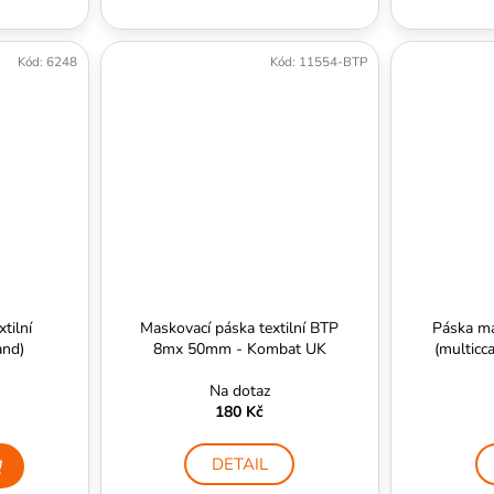
Kód:
6248
Kód:
11554-BTP
tilní
Maskovací páska textilní BTP
Páska m
nd)
8mx 50mm - Kombat UK
(multicc
Na dotaz
180 Kč
DETAIL