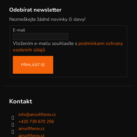
č
á
u
Odebírat newsletter
p
j
Nezmeškejte žádné novinky či slevy!
e
a
m
t
E-mail
e
í
Vložením e-mailu souhlasíte s
podmínkami ochrany
osobních údajů
PŘIHLÁSIT SE
Kontakt
info
@
airsoftfenix.cz
+420 739 670 256
airsoftfenix.cz
airsoftfenix.cz