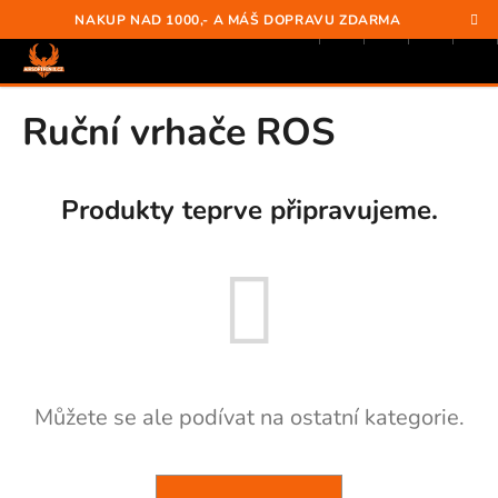
K
Přejít
Hledat
Nákup
M
Přihlášení
NAKUP NAD 1000,- A MÁŠ DOPRAVU ZDARMA
na
o
obsah
Zpět
Zpět
košík
š
í
C
Ruční vrhače ROS
k
O
P
O
Produkty teprve připravujeme.
T
Ř
E
B
U
J
E
Můžete se ale podívat na ostatní kategorie.
T
E
N