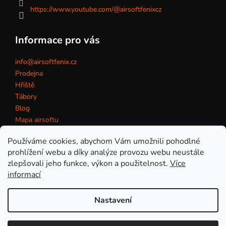
https://www.youtube.com/@airsoftfenixcz
Informace pro vás
info@airsoftfenix.cz
Prodejna
Hřiště
Tábory
Blog
Mapa airsoftu
Kontakt
Používáme cookies, abychom Vám umožnili pohodlné
prohlížení webu a díky analýze provozu webu neustále
zlepšovali jeho funkce, výkon a použitelnost.
Více
Obchodní podmínky
informací
Nastavení
Vytvořil Shoptet
Copyright 2026
eshop AirsoftFenix.cz
. Všechna práva