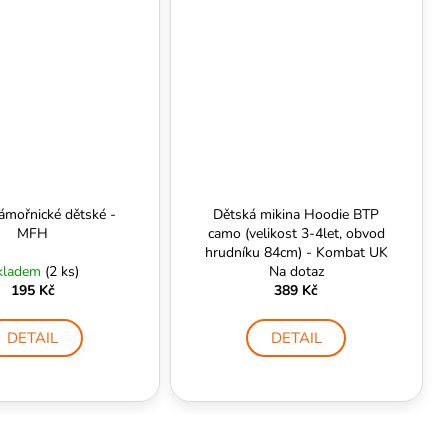
námořnické dětské -
Dětská mikina Hoodie BTP
MFH
camo (velikost 3-4let, obvod
hrudníku 84cm) - Kombat UK
kladem
(2 ks)
Na dotaz
195 Kč
389 Kč
DETAIL
DETAIL