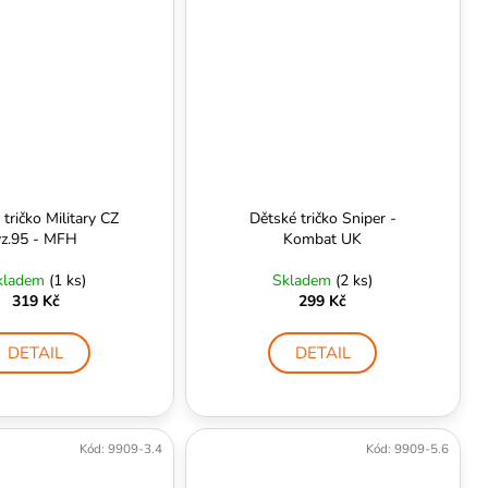
tričko Military CZ
Dětské tričko Sniper -
vz.95 - MFH
Kombat UK
kladem
(1 ks)
Skladem
(2 ks)
319 Kč
299 Kč
DETAIL
DETAIL
Kód:
9909-3.4
Kód:
9909-5.6