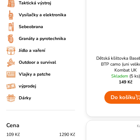
Taktická výstroj
Vysílačky a elektronika
Sebeobrana
Granáty a pyrotechnika
Jídlo a vaření
Dětská kšiltovka Base
Outdoor a survival
BTP camo (uni velik
Kombat UK
Vlajky a patche
Skladem
(5 ks)
149 Kč
výprodej
Do košíku
Dárky
Cena
K
109
Kč
1290
Kč