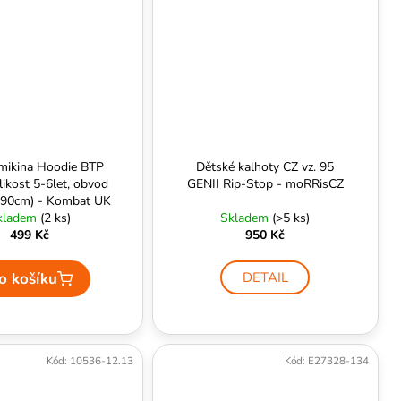
mikina Hoodie BTP
Dětské kalhoty CZ vz. 95
likost 5-6let, obvod
GENII Rip-Stop - moRRisCZ
 90cm) - Kombat UK
kladem
(2 ks)
Skladem
(>5 ks)
499 Kč
950 Kč
o košíku
DETAIL
Kód:
10536-12.13
Kód:
E27328-134