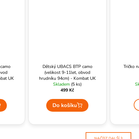
 camo
Dětský UBACS BTP camo
Tričko 
bvod
(velikost 9-11let, obvod
mbat UK
hrudníku 94cm) - Kombat UK
Skladem
(5 ks)
S
499 Kč
Do košíku
NAČÍST DALŠÍ 3