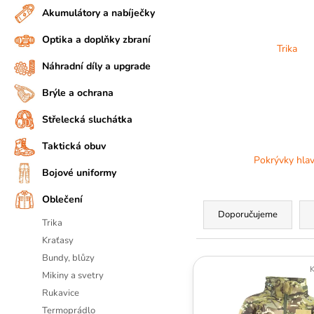
n
Akumulátory a nabíječky
A
n
J
Optika a doplňky zbraní
í
Trika
Í
p
Náhradní díly a upgrade
T
a
?
Brýle a ochrana
n
D
e
Střelecká sluchátka
o
l
Taktická obuv
p
Pokrývky hla
o
Bojové uniformy
r
Ř
u
Oblečení
č
a
Doporučujeme
Trika
u
z
Kraťasy
j
e
V
e
Bundy, blůzy
n
K
m
ý
Mikiny a svetry
í
e
p
Rukavice
p
Termoprádlo