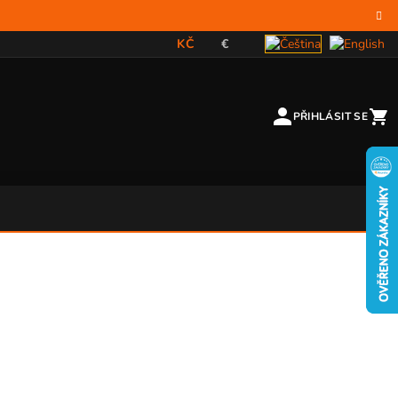
KČ
€
PŘIHLÁSIT SE