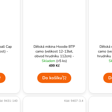
ball Cap
Dětská mikina Hoodie BTP
Dětská 
ost) -
camo (velikost 12-13let,
camo (ve
obvod hrudníku 112cm) -
hrudníku
Skladem
Kombat UK
(>5 ks)
S
499 Kč
Do košíku
D
ód:
9431-140
Kód:
9407-3.4