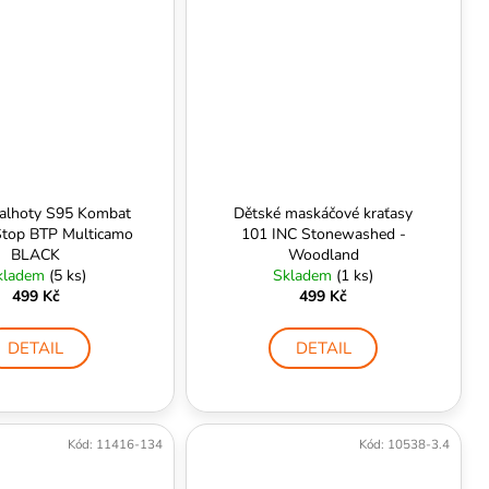
kalhoty S95 Kombat
Dětské maskáčové kraťasy
Stop BTP Multicamo
101 INC Stonewashed -
BLACK
Woodland
kladem
(5 ks)
Skladem
(1 ks)
499 Kč
499 Kč
DETAIL
DETAIL
Kód:
11416-134
Kód:
10538-3.4