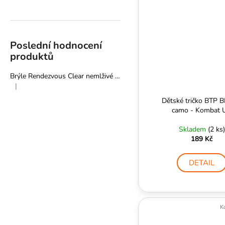
Poslední hodnocení
produktů
Brýle Rendezvous Clear nemlživé - Pyramex
|
Hodnocení produktu je 5 z 5 hvězdiček.
Dětské tričko BTP 
camo - Kombat 
Skladem
(2 ks)
189 Kč
DETAIL
K