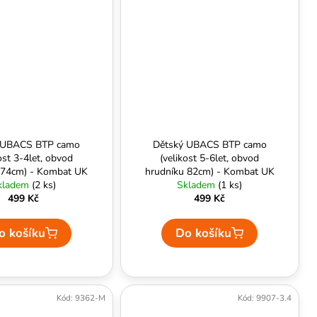
 UBACS BTP camo
Dětský UBACS BTP camo
ost 3-4let, obvod
(velikost 5-6let, obvod
 74cm) - Kombat UK
hrudníku 82cm) - Kombat UK
kladem
(2 ks)
Skladem
(1 ks)
499 Kč
499 Kč
o košíku
Do košíku
Kód:
9362-M
Kód:
9907-3.4