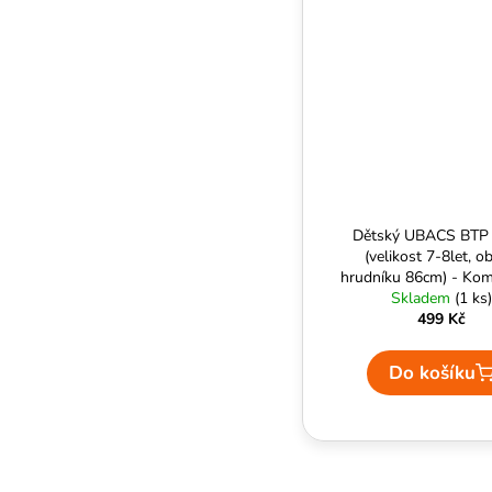
Dětský UBACS BTP
(velikost 7-8let, o
hrudníku 86cm) - Ko
Skladem
(1 ks)
499 Kč
Do košíku