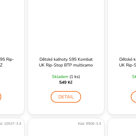
 95 Rip-
Dětské kalhoty S95 Kombat
Dětské 
CZ
UK Rip-Stop BTP multicamo
UK Rip-
Skladem
(1 ks)
S
549 Kč
DETAIL
d:
10537-3.4
Kód:
9906-3.4