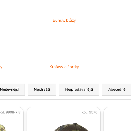
Bundy, blůzy
vy
Kraťasy a šortky
Nejlevnější
Nejdražší
Nejprodávanější
Abecedně
ód:
9908-7.8
Kód:
9570