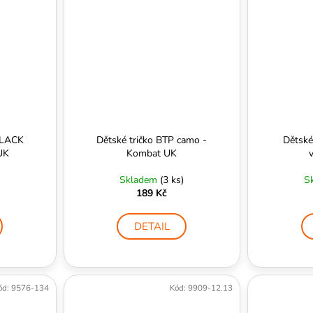
BLACK
Dětské tričko BTP camo -
Dětské 
UK
Kombat UK
Skladem
(3 ks)
S
189 Kč
DETAIL
ód:
9576-134
Kód:
9909-12.13