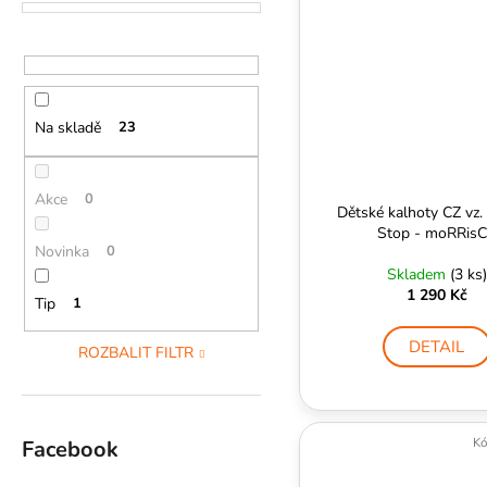
Na skladě
23
Akce
0
Dětské kalhoty CZ vz.
Stop - moRRis
Novinka
0
Skladem
(3 ks)
1 290 Kč
Tip
1
DETAIL
ROZBALIT FILTR
Kó
Facebook