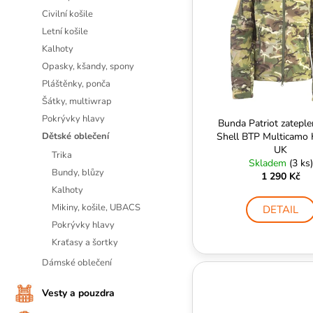
i
r
Civilní košile
s
o
Letní košile
p
d
Kalhoty
r
u
Opasky, kšandy, spony
o
k
Pláštěnky, ponča
d
t
Šátky, multiwrap
u
ů
Pokrývky hlavy
Bunda Patriot zateple
k
Dětské oblečení
Shell BTP Multicamo
t
UK
Trika
ů
Skladem
(3 ks)
Bundy, blůzy
1 290 Kč
Kalhoty
Mikiny, košile, UBACS
DETAIL
Pokrývky hlavy
Kraťasy a šortky
Dámské oblečení
Vesty a pouzdra