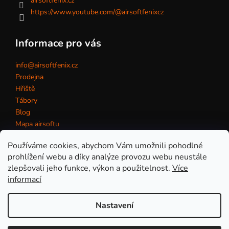
airsoftfenix.cz
https://www.youtube.com/@airsoftfenixcz
Informace pro vás
info@airsoftfenix.cz
Prodejna
Hřiště
Tábory
Blog
Mapa airsoftu
Kontakt
Používáme cookies, abychom Vám umožnili pohodlné
prohlížení webu a díky analýze provozu webu neustále
zlepšovali jeho funkce, výkon a použitelnost.
Více
Obchodní podmínky
informací
Nastavení
Vytvořil Shoptet
Copyright 2026
eshop AirsoftFenix.cz
. Všechna práva