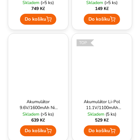
Charger
BlueMax
Skladem
(>5 ks)
Skladem
(>5 ks)
LiPo/LiFe/NiMH
749 Kč
149 Kč
Do košíku
Do košíku
TOP
Akumulátor
Akumulátor Li-Pol
9.6V/1600mAh Ni-
11.1V/1100mAh
MH - AK Type Dean
(20/40C) - Specna
Skladem
(>5 ks)
Skladem
(5 ks)
konektor - VB
Arms Energy
639 Kč
529 Kč
Power
Do košíku
Do košíku