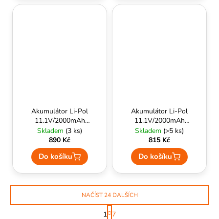
Akumulátor Li-Pol
Akumulátor Li-Pol
11.1V/2000mAh
11.1V/2000mAh
(15/30C) [V-Typ] -
Nano-Tech (15-25C)
Skladem
(3 ks)
Skladem
(>5 ks)
Specna Arms
- TURNIGY
890 Kč
815 Kč
Energy
Do košíku
Do košíku
NAČÍST 24 DALŠÍCH
S
1
7
t