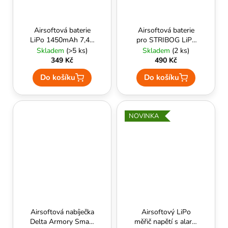
Airsoftová baterie
Airsoftová baterie
LiPo 1450mAh 7,4V
pro STRIBOG LiPo
split Tamiya Delta
11,1V 1100mAh
Skladem
(>5 ks)
Skladem
(2 ks)
Armory
20C krátký kabel T-
349 Kč
490 Kč
Plug Delta Armory
Do košíku
Do košíku
NOVINKA
Airsoftová nabíječka
Airsoftový LiPo
Delta Armory Smart
měřič napětí s alarm