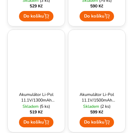
Skladem
(3 ks)
Skladem
(>5 ks)
- VB Power
VB Power
529 Kč
590 Kč
Do košíku
Do košíku
Akumulátor Li-Pol
Akumulátor Li-Pol
11.1V/1300mAh
11.1V/1500mAh
PEQ Style (20-40C)
PEQ Style (20C) -
Skladem
(5 ks)
Skladem
(2 ks)
Dean konektor - VB
VB Power
519 Kč
599 Kč
Power
Do košíku
Do košíku