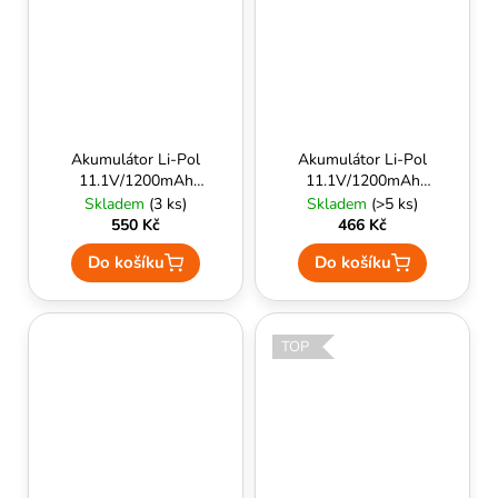
Akumulátor Li-Pol
Akumulátor Li-Pol
11.1V/1200mAh
11.1V/1200mAh
(3S/20-40C) pro AK,
Nano-Tech (25-50C)
Skladem
(3 ks)
Skladem
(>5 ks)
T-Dean - Specna
[V-Typ] - TURNIGY
550 Kč
466 Kč
arms
Do košíku
Do košíku
TOP