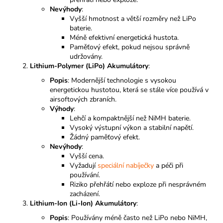
Nevýhody
:
Vyšší hmotnost a větší rozměry než LiPo
baterie.
Méně efektivní energetická hustota.
Paměťový efekt, pokud nejsou správně
udržovány.
Lithium-Polymer (LiPo) Akumulátory
:
Popis
: Modernější technologie s vysokou
energetickou hustotou, která se stále více používá v
airsoftových zbraních.
Výhody
:
Lehčí a kompaktnější než NiMH baterie.
Vysoký výstupní výkon a stabilní napětí.
Žádný paměťový efekt.
Nevýhody
:
Vyšší cena.
Vyžadují
speciální nabíječky
a péči při
používání.
Riziko přehřátí nebo exploze při nesprávném
zacházení.
Lithium-Ion (Li-Ion) Akumulátory
:
Popis
: Používány méně často než LiPo nebo NiMH,