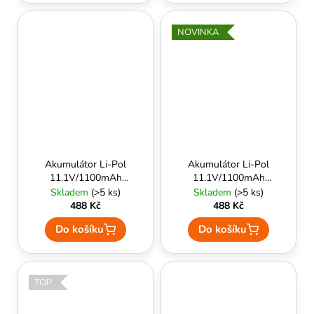
NOVINKA
Akumulátor Li-Pol
Akumulátor Li-Pol
11.1V/1100mAh
11.1V/1100mAh
(20C) T-konektor -
(20C) Tamiya - Delta
Skladem
(>5 ks)
Skladem
(>5 ks)
Delta Armory
Armory
488 Kč
488 Kč
Do košíku
Do košíku
TOP