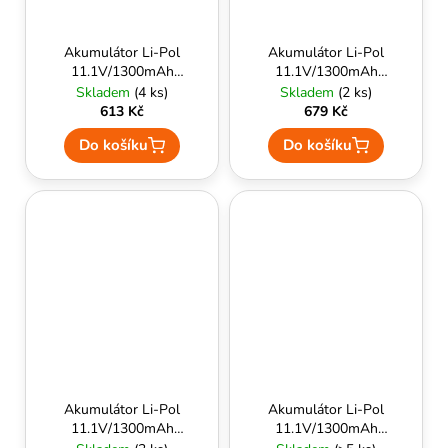
Akumulátor Li-Pol
Akumulátor Li-Pol
11.1V/1300mAh
11.1V/1300mAh
(15/30C) - Specna
(15/30C) T-konektor
Skladem
(4 ks)
Skladem
(2 ks)
Arms Energy
- Specna Arms
613 Kč
679 Kč
Energy
Do košíku
Do košíku
Akumulátor Li-Pol
Akumulátor Li-Pol
11.1V/1300mAh
11.1V/1300mAh
(20C) Dean konektor
PEQ Style (15C) -