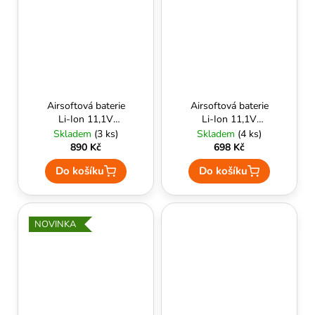
Airsoftová baterie
Airsoftová baterie
Li-Ion 11,1V
Li-Ion 11,1V
2500mAh 10C split
3000mAh 10C
Skladem
(3 ks)
Skladem
(4 ks)
Tamiya BlueMax
Tamiya BlueMax
890 Kč
698 Kč
Do košíku
Do košíku
NOVINKA