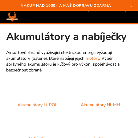
K
Přejít
Hledat
Nákup
M
Přihlášení
NAKUP NAD 1000,- A MÁŠ DOPRAVU ZDARMA
na
o
obsah
Zpět
Zpět
košík
š
í
C
Akumulátory a nabíječky
k
O
P
Airsoftové zbraně využívající elektrickou energii vyžadují
O
akumulátory (baterie), které napájejí jejich
motory
. Výběr
T
správného akumulátoru je klíčový pro výkon, spolehlivost a
bezpečnost zbraně.
Ř
E
B
U
J
Akumulátory Li-POL
Akumulátory NI-MH
E
T
E
N