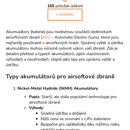
O
r
165
položek celkem
v
á
l
NAHORU
n
k
á
o
d
Akumulátory (baterie) jsou nezbytnou součástí elektrických
v
a
airsoftových zbraní (
AEG
– Automatic Electric Guns), které jsou
á
c
nejčastěji používané v airsoftových hrách. Správný výběr a údržba
n
í
akumulátoru mohou výrazně ovlivnit výkon vaší zbraně. Zde je
í
p
detailní přehled o typech akumulátorů, jejich vlastnostech,
r
výhodách a nevýhodách, stejně jako tipy pro správný výběr a
údržbu.
v
k
Typy akumulátorů pro airsoftové zbraně
y
v
Nickel-Metal Hydride (NiMH) Akumulátory
:
ý
Popis
: Starší, ale stále populární technologie pro
p
airsoftové zbraně.
i
Výhody
:
s
Snadná údržba a dobíjení.
u
Nižší cena ve srovnání s LiPo bateriemi.
Bezpečné pro začátečníky díky nižšímu riziku
přehřátí nebo exploze.