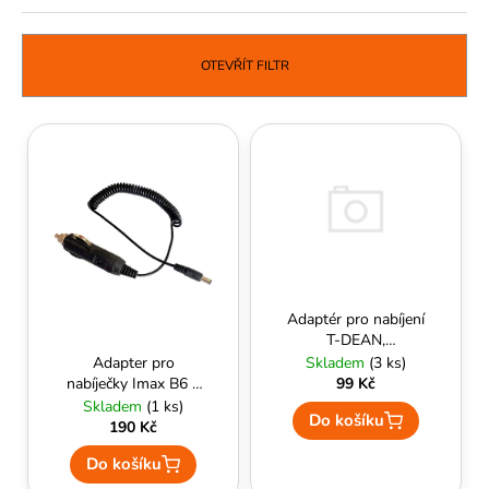
č
z
u
e
j
n
OTEVŘÍT FILTR
e
í
m
p
e
V
r
ý
o
p
d
i
u
s
k
p
t
r
ů
Adaptér pro nabíjení
o
T-DEAN,
d
krokosvorky
Adapter pro
Skladem
(3 ks)
u
nabíječky Imax B6 +
99 Kč
B6AC do
Skladem
(1 ks)
k
Do košíku
autozásuvky
190 Kč
t
Do košíku
ů