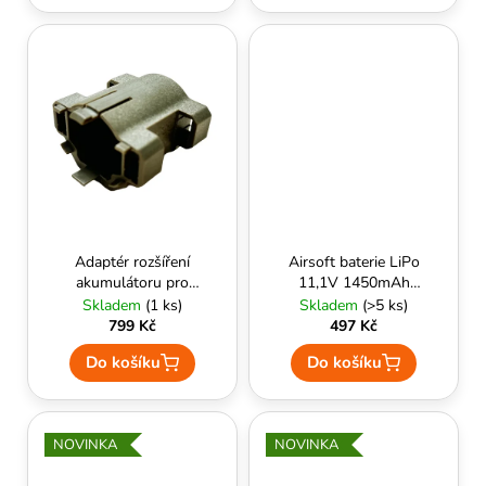
Adaptér rozšíření
Airsoft baterie LiPo
akumulátoru pro
11,1V 1450mAh
Ares Amoeba AM
30C T-Plug Delta
Skladem
(1 ks)
Skladem
(>5 ks)
series (coyote) -
Armory
799 Kč
497 Kč
ARES
Do košíku
Do košíku
NOVINKA
NOVINKA