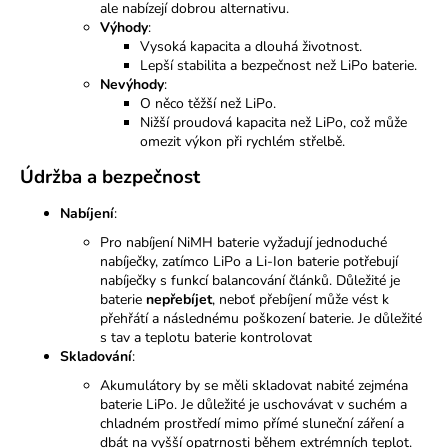
ale nabízejí dobrou alternativu.
Výhody
:
Vysoká kapacita a dlouhá životnost.
Lepší stabilita a bezpečnost než LiPo baterie.
Nevýhody
:
O něco těžší než LiPo.
Nižší proudová kapacita než LiPo, což může
omezit výkon při rychlém střelbě.
Údržba a bezpečnost
Nabíjení
:
Pro nabíjení NiMH baterie vyžadují jednoduché
nabíječky, zatímco LiPo a Li-Ion baterie potřebují
nabíječky s funkcí balancování článků. Důležité je
baterie
nepřebíjet
, neboť přebíjení může vést k
přehřátí a následnému poškození baterie. Je důležité
s tav a teplotu baterie kontrolovat
Skladování
:
Akumulátory by se měli skladovat nabité zejména
baterie LiPo. Je důležité je uschovávat v suchém a
chladném prostředí mimo přímé sluneční záření a
dbát na vyšší opatrnosti během extrémních teplot.