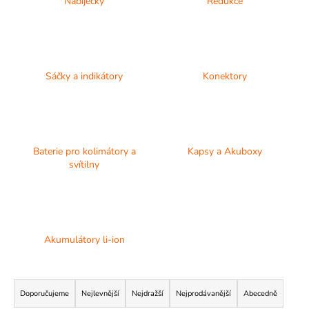
Nabíječky
Redukce
A
J
Í
T
Sáčky a indikátory
Konektory
?
Baterie pro kolimátory a
Kapsy a Akuboxy
HLEDAT
svítilny
D
o
Akumulátory li-ion
p
o
Ř
r
a
u
Doporučujeme
Nejlevnější
Nejdražší
Nejprodávanější
Abecedně