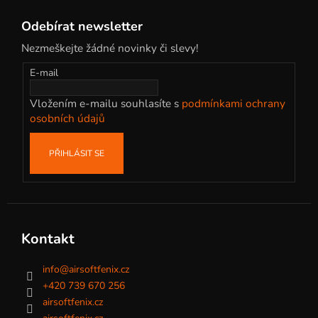
Z
á
Odebírat newsletter
p
Nezmeškejte žádné novinky či slevy!
a
t
E-mail
í
Vložením e-mailu souhlasíte s
podmínkami ochrany
osobních údajů
PŘIHLÁSIT SE
Kontakt
info
@
airsoftfenix.cz
+420 739 670 256
airsoftfenix.cz