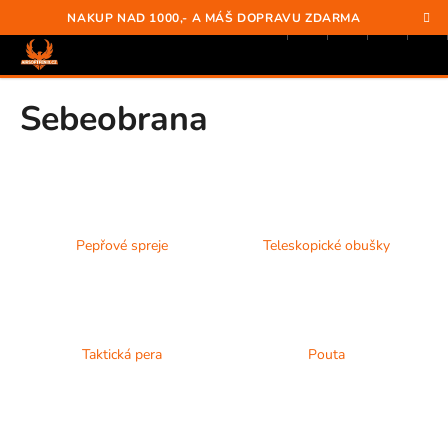
K
Přejít
Hledat
Nákup
M
Přihlášení
NAKUP NAD 1000,- A MÁŠ DOPRAVU ZDARMA
na
o
obsah
Zpět
Zpět
košík
š
í
C
Sebeobrana
k
O
P
O
T
Ř
Pepřové spreje
Teleskopické obušky
E
B
U
J
Taktická pera
Pouta
E
T
E
N