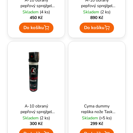
č
A-10 obraný
A-10 obraný
u
pepřový sprej/gel
pepřový sprej/gel
u
SECU-ONE 100 ml
SECU-ONE 100 ml
Skladem
(4 ks)
Skladem
(2 ks)
k
j
s rukojetí
450 Kč
890 Kč
e
t
m
Do košíku
Do košíku
ů
e
A-10 obraný
Cyma dummy
pepřový sprej/gel
replika nože Task
SECU-ONE 75 ml
Force 141 s
Skladem
(2 ks)
Skladem
(>5 ks)
pouzdrem, černá
300 Kč
299 Kč