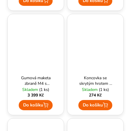
Do košíku
Do košíku
Gumová maketa
Koncovka se
zbraně M4 s
skrytým hrotem k
vysunutou pažbou
teleskopickému
Skladem
(1 ks)
Skladem
(1 ks)
(černá,
obušku (BE-04) -
3 399 Kč
274 Kč
termoplastický
ESP
Do košíku
Do košíku
kaučuk)