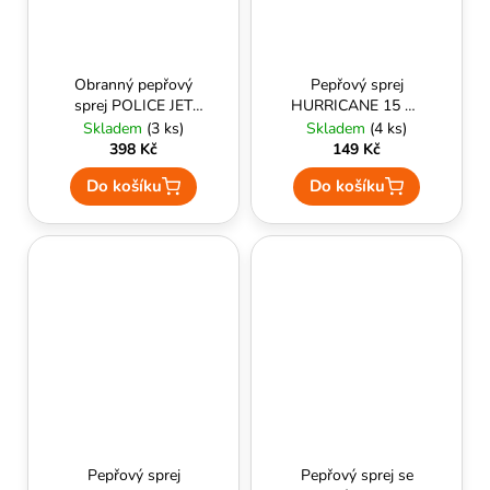
Obranný pepřový
Pepřový sprej
sprej POLICE JET
HURRICANE 15 ml
360° (45ml) - ESP
(oleoresin capsicum
Skladem
(3 ks)
Skladem
(4 ks)
(10% OC)) - ESP
398 Kč
149 Kč
Do košíku
Do košíku
Pepřový sprej
Pepřový sprej se