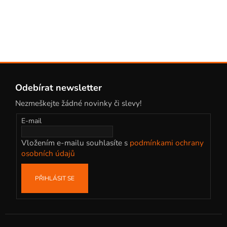
p
i
s
u
Z
á
Odebírat newsletter
p
Nezmeškejte žádné novinky či slevy!
a
t
E-mail
í
Vložením e-mailu souhlasíte s
podmínkami ochrany
osobních údajů
PŘIHLÁSIT SE