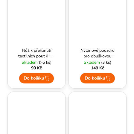
Nůž k přeříznutí
Nylonové pouzdro
textilních pout (HK-
pro obuškovou
02) - ESP
svítilnu (BLH-01) -
Skladem
(>5 ks)
Skladem
(3 ks)
ESP
90 Kč
149 Kč
Do košíku
Do košíku