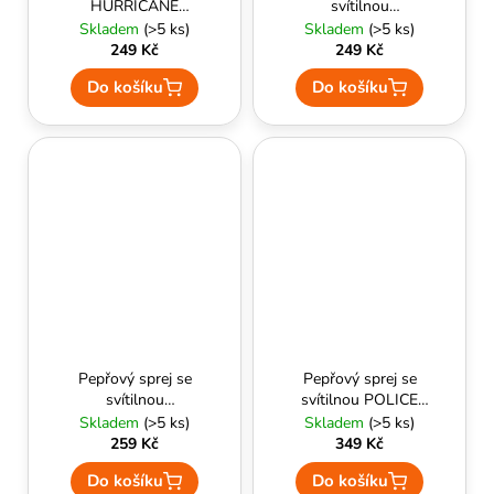
HURRICANE
svítilnou
FLASHLIGHT 15 ml
HURRICANE
Skladem
(>5 ks)
Skladem
(>5 ks)
(růžový) - ESP
FLASHLIGHT 15 ml
249 Kč
249 Kč
(SFL-02) - ESP
Do košíku
Do košíku
Pepřový sprej se
Pepřový sprej se
svítilnou
svítilnou POLICE
HURRICANE
TORNADO 50 ml (s
Skladem
(>5 ks)
Skladem
(>5 ks)
FLASHLIGHT s
náplní pro
259 Kč
349 Kč
klipsem 15 ml (SFL-
profesionální
Do košíku
Do košíku
02C) - ESP
použití) - ESP