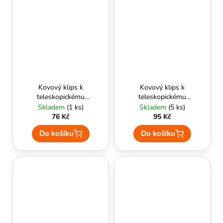
Kovový klips k
Kovový klips k
teleskopickému
teleskopickému
obušku pro skryté
obušku pro skryté
Skladem
(1 ks)
Skladem
(5 ks)
nošení (BC-01) -
nošení (BC-02) -
76 Kč
95 Kč
ESP
ESP
Do košíku
Do košíku