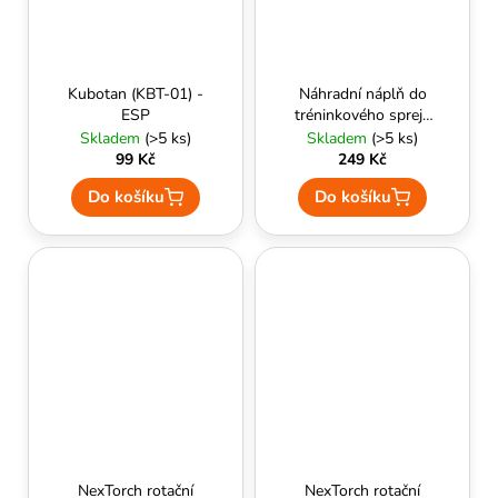
Kubotan (KBT-01) -
Náhradní náplň do
ESP
tréninkového spreje
TRAINING JET 63ml
Skladem
(>5 ks)
Skladem
(>5 ks)
- ESP
99 Kč
249 Kč
Do košíku
Do košíku
NexTorch rotační
NexTorch rotační