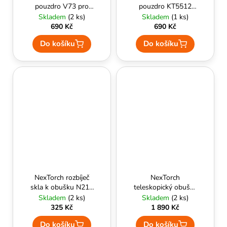
pouzdro V73 pro
pouzdro KT5512
obušek N21C a
pro obušek N21C a
Skladem
(2 ks)
Skladem
(1 ks)
N28C
N28C
690 Kč
690 Kč
Do košíku
Do košíku
NexTorch rozbíječ
NexTorch
skla k obušku N21C
teleskopický obušek
a N28C
Walker N12
Skladem
(2 ks)
Skladem
(2 ks)
325 Kč
1 890 Kč
Do košíku
Do košíku