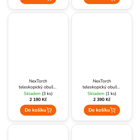
NexTorch
NexTorch
teleskopický obušek
teleskopický obušek
Walker N16
Walker N20
Skladem
(3 ks)
Skladem
(1 ks)
2 190 Kč
2 390 Kč
Do košíku
Do košíku