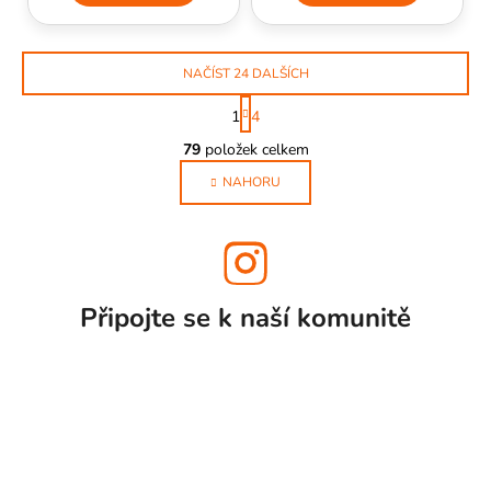
NAČÍST 24 DALŠÍCH
S
1
4
t
O
r
79
položek celkem
v
á
l
NAHORU
n
k
á
o
d
v
a
á
c
n
í
í
Připojte se k naší
komunitě
p
r
v
k
y
v
ý