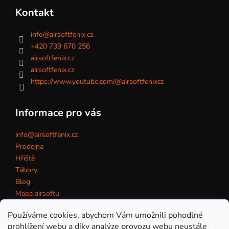
Kontakt
info
@
airsoftfenix.cz
+420 739 670 256
airsoftfenix.cz
airsoftfenix.cz
https://www.youtube.com/@airsoftfenixcz
Informace pro vás
info@airsoftfenix.cz
Prodejna
Hřiště
Tábory
Blog
Mapa airsoftu
Kontakt
Používáme cookies, abychom Vám umožnili pohodlné
prohlížení webu a díky analýze provozu webu neustále