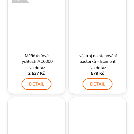
Měřič úsťové
Nástroj na stahování
rychlosti AC6000
pastorků - Element
MKIII BlueTooth
Na dotaz
Na dotaz
chronograf -
2 537 Kč
579 Kč
AceTech
DETAIL
DETAIL