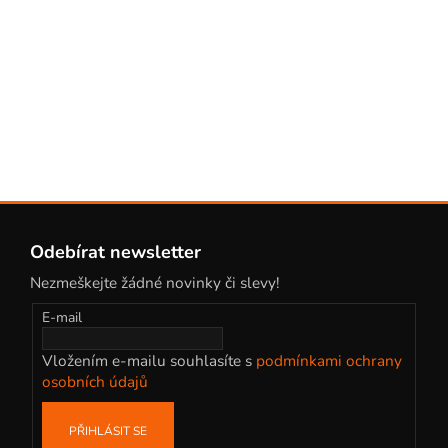
r
v
k
y
v
ý
p
i
s
Z
u
á
Odebírat newsletter
p
Nezmeškejte žádné novinky či slevy!
a
t
E-mail
í
Vložením e-mailu souhlasíte s
podmínkami ochrany
osobních údajů
PŘIHLÁSIT SE