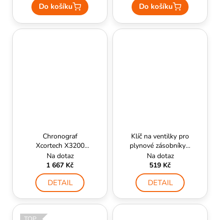
Do košíku
Do košíku
Chronograf
Klíč na ventilky pro
Xcortech X3200
plynové zásobníky -
MK3 - Xcortech
Element
Na dotaz
Na dotaz
1 667 Kč
519 Kč
DETAIL
DETAIL
TOP