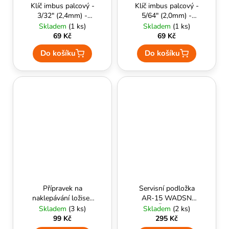
č
Klíč imbus palcový -
Klíč imbus palcový -
u
3/32" (2,4mm) -
5/64" (2,0mm) -
j
EPeS
EPeS
Skladem
(1 ks)
Skladem
(1 ks)
e
69 Kč
69 Kč
m
Do košíku
Do košíku
e
Přípravek na
Servisní podložka
naklepávání ložisek
AR-15 WADSN
- AirsoftParts
Černá
Skladem
(3 ks)
Skladem
(2 ks)
99 Kč
295 Kč