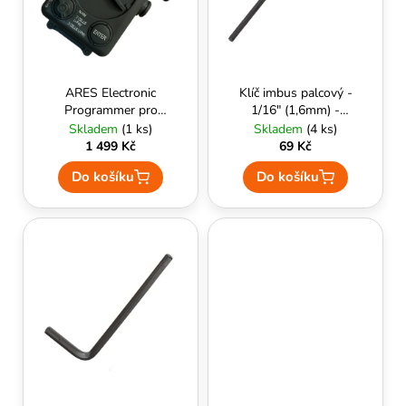
k
p
A
t
r
J
ů
o
Í
d
T
ARES Electronic
Klíč imbus palcový -
u
Programmer pro
1/16" (1,6mm) -
?
ARES AFCS
EPeS
Skladem
(1 ks)
Skladem
(4 ks)
k
Mechabox - ARES
1 499 Kč
69 Kč
t
Do košíku
Do košíku
ů
HLEDAT
D
o
p
o
r
u