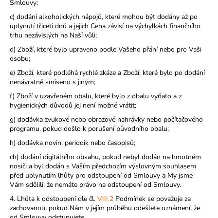
Smlouvy;
c) dodání alkoholických nápojů, které mohou být dodány až po
uplynutí třiceti dnů a jejich Cena závisí na výchylkách finančního
trhu nezávislých na Naší vůli;
d) Zboží, které bylo upraveno podle Vašeho přání nebo pro Vaši
osobu;
e) Zboží, které podléhá rychlé zkáze a Zboží, které bylo po dodání
nenávratně smíseno s jiným;
f) Zboží v uzavřeném obalu, které bylo z obalu vyňato a z
hygienických důvodů jej není možné vrátit;
g) dodávka zvukové nebo obrazové nahrávky nebo počítačového
programu, pokud došlo k porušení původního obalu;
h) dodávka novin, periodik nebo časopisů;
ch) dodání digitálního obsahu, pokud nebyl dodán na hmotném
nosiči a byl dodán s Vaším předchozím výslovným souhlasem
před uplynutím lhůty pro odstoupení od Smlouvy a My jsme
Vám sdělili, že nemáte právo na odstoupení od Smlouvy.
4. Lhůta k odstoupení dle čl.
VIII.2
Podmínek se považuje za
zachovanou, pokud Nám v jejím průběhu odešlete oznámení, že
od Smlouvy odstupujete.