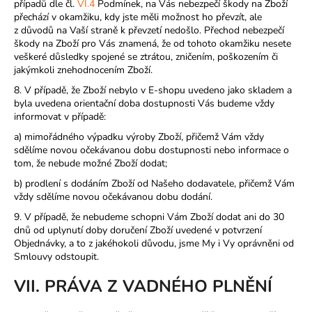
případů dle čl.
VI.
4
Podmínek, na Vás nebezpečí škody na Zboží
přechází v okamžiku, kdy jste měli možnost ho převzít, ale
z důvodů na Vaší straně k převzetí nedošlo. Přechod nebezpečí
škody na Zboží pro Vás znamená, že od tohoto okamžiku nesete
veškeré důsledky spojené se ztrátou, zničením, poškozením či
jakýmkoli znehodnocením Zboží.
8. V případě, že Zboží nebylo v E-shopu uvedeno jako skladem a
byla uvedena orientační doba dostupnosti Vás budeme vždy
informovat v případě:
a) mimořádného výpadku výroby Zboží, přičemž Vám vždy
sdělíme novou očekávanou dobu dostupnosti nebo informace o
tom, že nebude možné Zboží dodat;
b) prodlení s dodáním Zboží od Našeho dodavatele, přičemž Vám
vždy sdělíme novou očekávanou dobu dodání.
9. V případě, že nebudeme schopni Vám Zboží dodat ani do 30
dnů od uplynutí doby doručení Zboží uvedené v potvrzení
Objednávky, a to z jakéhokoli důvodu, jsme My i Vy oprávněni od
Smlouvy odstoupit.
VII. PRÁVA Z VADNÉHO PLNĚNÍ