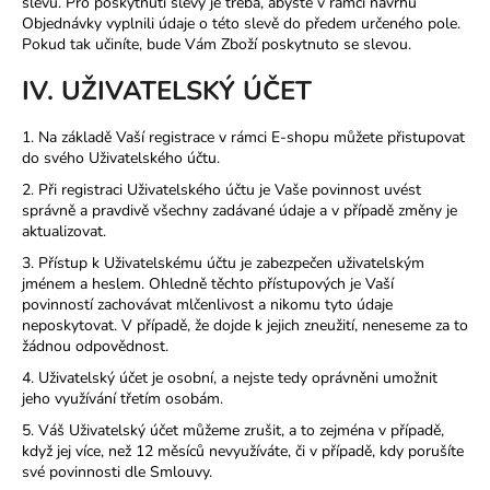
slevu. Pro poskytnutí slevy je třeba, abyste v rámci návrhu
Objednávky vyplnili údaje o této slevě do předem určeného pole.
Pokud tak učiníte, bude Vám Zboží poskytnuto se slevou.
IV. UŽIVATELSKÝ ÚČET
1. Na základě Vaší registrace v rámci E-shopu můžete přistupovat
do svého Uživatelského účtu.
2. Při registraci Uživatelského účtu je Vaše povinnost uvést
správně a pravdivě všechny zadávané údaje a v případě změny je
aktualizovat.
3. Přístup k Uživatelskému účtu je zabezpečen uživatelským
jménem a heslem. Ohledně těchto přístupových je Vaší
povinností zachovávat mlčenlivost a nikomu tyto údaje
neposkytovat. V případě, že dojde k jejich zneužití, neneseme za to
žádnou odpovědnost.
4. Uživatelský účet je osobní, a nejste tedy oprávněni umožnit
jeho využívání třetím osobám.
5. Váš Uživatelský účet můžeme zrušit, a to zejména v případě,
když jej více, než 12 měsíců nevyužíváte, či v případě, kdy porušíte
své povinnosti dle Smlouvy.