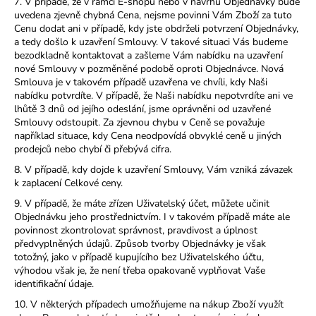
7. V případě, že v rámci E-shopu nebo v návrhu Objednávky bude
uvedena zjevně chybná Cena, nejsme povinni Vám Zboží za tuto
Cenu dodat ani v případě, kdy jste obdrželi potvrzení Objednávky,
a tedy došlo k uzavření Smlouvy. V takové situaci Vás budeme
bezodkladně kontaktovat a zašleme Vám nabídku na uzavření
nové Smlouvy v pozměněné podobě oproti Objednávce. Nová
Smlouva je v takovém případě uzavřena ve chvíli, kdy Naši
nabídku potvrdíte. V případě, že Naši nabídku nepotvrdíte ani ve
lhůtě 3 dnů od jejího odeslání, jsme oprávněni od uzavřené
Smlouvy odstoupit. Za zjevnou chybu v Ceně se považuje
například situace, kdy Cena neodpovídá obvyklé ceně u jiných
prodejců nebo chybí či přebývá cifra.
8. V případě, kdy dojde k uzavření Smlouvy, Vám vzniká závazek
k zaplacení Celkové ceny.
9. V případě, že máte zřízen Uživatelský účet, můžete učinit
Objednávku jeho prostřednictvím. I v takovém případě máte ale
povinnost zkontrolovat správnost, pravdivost a úplnost
předvyplněných údajů. Způsob tvorby Objednávky je však
totožný, jako v případě kupujícího bez Uživatelského účtu,
výhodou však je, že není třeba opakovaně vyplňovat Vaše
identifikační údaje.
10. V některých případech umožňujeme na nákup Zboží využít