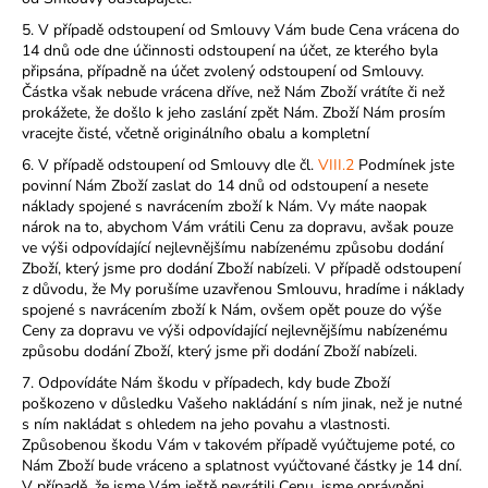
5. V případě odstoupení od Smlouvy Vám bude Cena vrácena do
14 dnů ode dne účinnosti odstoupení na účet, ze kterého byla
připsána, případně na účet zvolený odstoupení od Smlouvy.
Částka však nebude vrácena dříve, než Nám Zboží vrátíte či než
prokážete, že došlo k jeho zaslání zpět Nám. Zboží Nám prosím
vracejte čisté, včetně originálního obalu a kompletní
6. V případě odstoupení od Smlouvy dle čl.
VIII.2
Podmínek jste
povinní Nám Zboží zaslat do 14 dnů od odstoupení a nesete
náklady spojené s navrácením zboží k Nám. Vy máte naopak
nárok na to, abychom Vám vrátili Cenu za dopravu, avšak pouze
ve výši
odpovídající nejlevnějšímu nabízenému způsobu dodání
Zboží, který jsme pro dodání Zboží nabízeli. V případě odstoupení
z důvodu, že My porušíme uzavřenou Smlouvu, hradíme i náklady
spojené s navrácením zboží k Nám, ovšem opět pouze do výše
Ceny za dopravu ve výši
odpovídající nejlevnějšímu nabízenému
způsobu dodání Zboží, který jsme při dodání Zboží nabízeli.
7. Odpovídáte Nám škodu v případech, kdy bude Zboží
poškozeno v důsledku Vašeho nakládání s ním jinak, než je nutné
s ním nakládat s ohledem na jeho povahu a vlastnosti.
Způsobenou škodu Vám v takovém případě vyúčtujeme poté, co
Nám Zboží bude vráceno a splatnost vyúčtované částky je 14 dní.
V případě, že jsme Vám ještě nevrátili Cenu, jsme oprávněni