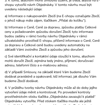
3. K tomu, abychom mohli Smlouvu uzavřít, je třeba, abyste na E-
shopu vytvořili návrh Objednávky. V tomto návrhu musí být
uvedeny následující údaje:
a) Informace o nakupovaném Zboží (na E-shopu označujete Zboží,
o jehož nákup máte zájem, tlačítkem „Přidat do košíku“);
b) Informace o Ceně, Ceně za dopravu, způsobu platby Celkové
ceny a požadovaném způsobu doručení Zboží; tyto informace
budou zadány v rámci tvorby návrhu Objednávky v rámci
uživatelského prostředí E-shopu, přičemž informace o Ceně, Ceně
za dopravu a Celkové ceně budou uvedeny automaticky na
základě Vámi zvolného Zboží a způsobu jeho doručení;
c) Své identifikační a kontaktní údaje sloužící k tomu, abychom
mohli doručit Zboží, zejména tedy jméno, příjmení, doručovací
adresu, telefonní číslo a e-mailovou adresu;
d) V případě Smlouvy, na základě které Vám budeme Zboží
dodávat pravidelně a opakovaně, též informaci, jak dlouho Vám
budeme Zboží dodávat.
4. V průběhu tvorby návrhu Objednávky může až do doby jejího
vytvoření údaje měnit a kontrolovat. Po provedení kontroly
prostřednictvím stisku tlačítka „Objednávka zavazující k platbě“
Objednávku vytvoříte. Před stiskem tlačítka musíte ale ještě