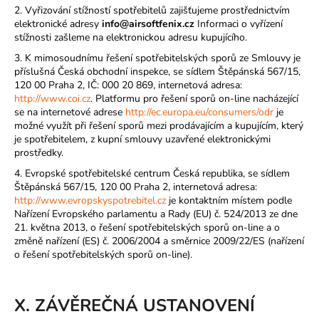
2. Vyřizování stížností spotřebitelů zajišťujeme prostřednictvím
elektronické adresy
info@airsoftfenix.cz
Informaci o vyřízení
stížnosti zašleme na elektronickou adresu kupujícího.
3. K mimosoudnímu řešení spotřebitelských sporů ze Smlouvy je
příslušná Česká obchodní inspekce, se sídlem Štěpánská 567/15,
120 00 Praha 2, IČ: 000 20 869, internetová adresa:
http://www.coi.cz
. Platformu pro řešení sporů on-line nacházející
se na internetové adrese
http://ec.europa.eu/consumers/odr
je
možné využít při řešení sporů mezi prodávajícím a kupujícím, který
je spotřebitelem, z kupní smlouvy uzavřené elektronickými
prostředky.
4. Evropské spotřebitelské centrum Česká republika, se sídlem
Štěpánská 567/15, 120 00 Praha 2, internetová adresa:
http://www.evropskyspotrebitel.cz
je kontaktním místem podle
Nařízení Evropského parlamentu a Rady (EU) č. 524/2013 ze dne
21. května 2013, o řešení spotřebitelských sporů on-line a o
změně nařízení (ES) č. 2006/2004 a směrnice 2009/22/ES (nařízení
o řešení spotřebitelských sporů on-line).
X. ZÁVĚREČNÁ USTANOVENÍ