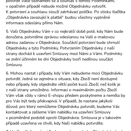
potvrdit Vaše seznámení se a souhlas s těmito Podmínkami,
v opačném případě nebude možné Objednávku vytvořit.
K potvrzení a souhlasu slouží zatrhávací políčko. Po stisku tlačítka
„Objednávka zavazující k platbě“ budou všechny vyplněné
informace odeslány přímo Nám.
5. Vaši Objednávku Vám v co nejkratší době poté, kdy Nám bude
doručena, potvrdíme zprávou odeslanou na Vaši e-mailovou
adresu zadanou v Objednávce. Součástí potvrzení bude shrnutí
Objednávky a tyto Podmínky. Potvrzením Objednávky z naší
strany dochází k uzavření Smlouvy mezi Námi a Vámi. Podmínky
ve znění účinném ke dni Objednávky tvoří nedílnou součást
Smlouvy.
6. Mohou nastat i případy, kdy Vám nebudeme moci Objednávku
potvrdit. Jedná se zejména o situace, kdy Zboží není dostupné
nebo případy, kdy objednáte větší počet kusů Zboží, než kolik je
z naší strany umožněno. Informaci o maximálním počtu Zboží
Vám však vždy v rámci E-shopu předem poskytneme a neměla by
pro Vás být tedy překvapivá. V případě, že nastane jakýkoli
důvod, pro který nemůžeme Objednávku potvrdit, budeme Vás
kontaktovat a zašleme Vám nabídku na uzavření Smlouvy
v pozměněné podobě oproti Objednávce. Smlouva je v takovém
případě uzavřena ve chvíli, kdy Naši nabídku potvrdíte.