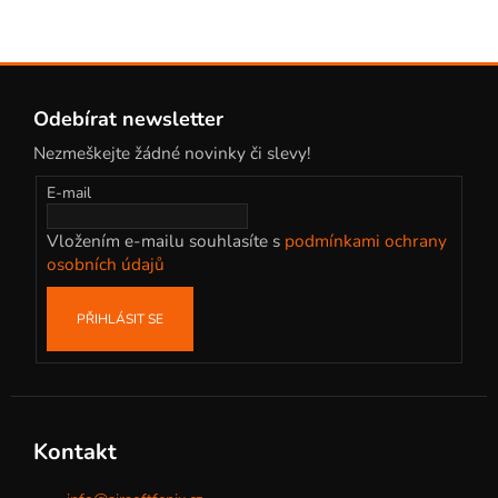
Z
á
Odebírat newsletter
p
Nezmeškejte žádné novinky či slevy!
a
t
E-mail
í
Vložením e-mailu souhlasíte s
podmínkami ochrany
osobních údajů
PŘIHLÁSIT SE
Kontakt