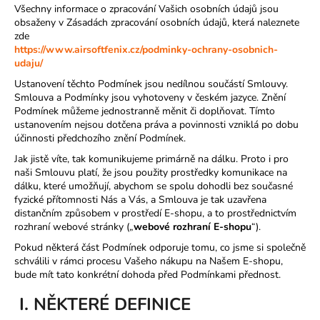
Všechny informace o zpracování Vašich osobních údajů jsou
A
obsaženy v Zásadách zpracování osobních údajů, která naleznete
J
zde
https://www.airsoftfenix.cz/podminky-ochrany-osobnich-
Í
udaju/
T
Ustanovení těchto Podmínek jsou nedílnou součástí Smlouvy.
?
Smlouva a Podmínky jsou vyhotoveny v českém jazyce. Znění
Podmínek můžeme jednostranně měnit či doplňovat. Tímto
ustanovením nejsou dotčena práva a povinnosti vzniklá po dobu
účinnosti předchozího znění Podmínek.
Jak jistě víte, tak komunikujeme primárně na dálku. Proto i pro
HLEDAT
naši Smlouvu platí, že jsou použity prostředky komunikace na
dálku, které umožňují, abychom se spolu dohodli bez současné
fyzické přítomnosti Nás a Vás, a Smlouva je tak uzavřena
distančním způsobem v prostředí E-shopu, a to prostřednictvím
D
rozhraní webové stránky („
webové rozhraní E-shopu
“).
o
Pokud některá část Podmínek odporuje tomu, co jsme si společně
p
schválili v rámci procesu Vašeho nákupu na Našem E-shopu,
o
bude mít tato konkrétní dohoda před Podmínkami přednost.
r
I. NĚKTERÉ DEFINICE
u