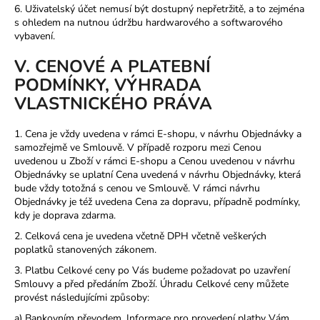
6. Uživatelský účet nemusí být dostupný nepřetržitě, a to zejména
s ohledem na nutnou údržbu hardwarového a softwarového
vybavení.
V. CENOVÉ A PLATEBNÍ
PODMÍNKY, VÝHRADA
VLASTNICKÉHO PRÁVA
1. Cena je vždy uvedena v rámci E-shopu, v návrhu Objednávky a
samozřejmě ve Smlouvě. V případě rozporu mezi Cenou
uvedenou u Zboží v rámci E-shopu a Cenou uvedenou v návrhu
Objednávky se uplatní Cena uvedená v návrhu Objednávky, která
bude vždy totožná s cenou ve Smlouvě. V rámci návrhu
Objednávky je též uvedena Cena za dopravu, případně podmínky,
kdy je doprava zdarma.
2. Celková cena je uvedena včetně DPH včetně veškerých
poplatků stanovených zákonem.
3. Platbu Celkové ceny po Vás budeme požadovat po uzavření
Smlouvy a před předáním Zboží. Úhradu Celkové ceny můžete
provést
následujícími
způsoby:
a) Bankovním převodem. Informace pro provedení platby Vám