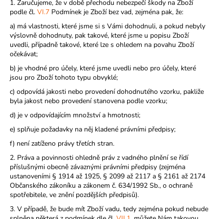
1. Zaručujeme, že v době přechodu nebezpečí škody na Zboží
podle čl.
VI.
7
Podmínek je Zboží bez vad, zejména pak, že:
a) má vlastnosti, které jsme si s Vámi dohodnuli, a pokud nebyly
výslovně dohodnuty, pak takové, které jsme u popisu Zboží
uvedli, případně takové, které lze s ohledem na povahu Zboží
očekávat;
b) je vhodné pro účely, které jsme uvedli nebo pro účely, které
jsou pro Zboží tohoto typu obvyklé;
c) odpovídá jakosti nebo provedení dohodnutého vzorku, pakliže
byla jakost nebo provedení stanovena podle vzorku;
d) je v odpovídajícím množství a hmotnosti;
e) splňuje požadavky na něj kladené právními předpisy;
f) není zatíženo právy třetích stran.
2. Práva a povinnosti ohledně práv z vadného plnění se řídí
příslušnými obecně závaznými právními předpisy (zejména
ustanoveními § 1914 až 1925, § 2099 až 2117 a § 2161 až 2174
Občanského zákoníku a zákonem č. 634/1992 Sb., o ochraně
spotřebitele, ve znění pozdějších předpisů).
3. V případě, že bude mít Zboží vadu, tedy zejména pokud nebude
splněna některá z podmínek dle čl.
VII.1
, můžete Nám takovou