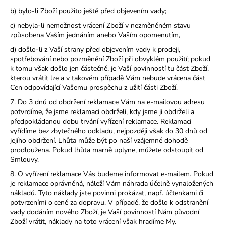
b) bylo-li Zboží použito ještě před objevením vady;
c) nebyla-li nemožnost vrácení Zboží v nezměněném stavu
způsobena Vaším jednáním anebo Vaším opomenutím,
d) došlo-li z Vaší strany před objevením vady k prodeji,
spotřebování nebo pozměnění Zboží při obvyklém použití; pokud
k tomu však došlo jen částečně, je Vaší povinností tu část Zboží,
kterou vrátit lze a v takovém případě Vám nebude vrácena část
Cen odpovídající Vašemu prospěchu z užití části Zboží.
7. Do 3 dnů od obdržení reklamace Vám na e-mailovou adresu
potvrdíme, že jsme reklamaci obdrželi, kdy jsme ji obdrželi a
předpokládanou dobu trvání vyřízení reklamace. Reklamaci
vyřídíme bez zbytečného odkladu, nejpozději však do 30 dnů od
jejího obdržení. Lhůta může být po naší vzájemné dohodě
prodloužena. Pokud lhůta marně uplyne, můžete odstoupit od
Smlouvy.
8. O vyřízení reklamace Vás budeme informovat e-mailem. Pokud
je reklamace oprávněná, náleží Vám náhrada účelně vynaložených
nákladů. Tyto náklady jste povinni prokázat, např. účtenkami či
potvrzeními o ceně za dopravu. V případě, že došlo k odstranění
vady dodáním nového Zboží, je Vaší povinností Nám původní
Zboží vrátit, náklady na toto vrácení však hradíme My.