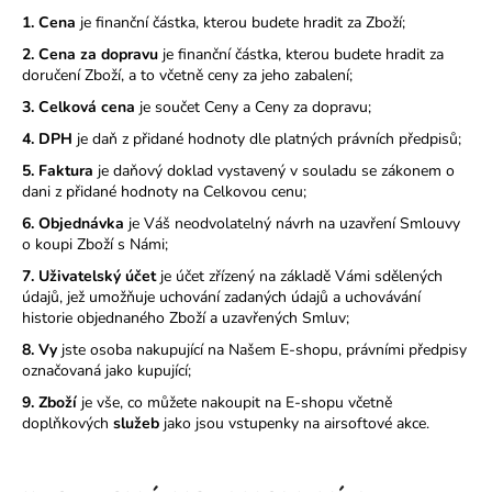
č
u
1. Cena
je finanční částka, kterou budete hradit za Zboží;
j
2. Cena za dopravu
je finanční částka, kterou budete hradit za
e
doručení Zboží, a to včetně ceny za jeho zabalení;
m
3. Celková cena
je součet Ceny a Ceny za dopravu;
e
4. DPH
je daň z přidané hodnoty dle platných právních předpisů;
5. Faktura
je daňový doklad vystavený v souladu se zákonem o
dani z přidané hodnoty na Celkovou cenu;
6. Objednávka
je Váš neodvolatelný návrh na uzavření Smlouvy
o koupi Zboží s Námi;
7. Uživatelský účet
je účet zřízený na základě Vámi sdělených
údajů, jež umožňuje uchování zadaných údajů a uchovávání
historie objednaného Zboží a uzavřených Smluv;
8. Vy
jste osoba nakupující na Našem E-shopu, právními předpisy
označovaná jako kupující;
9. Zboží
je vše, co můžete nakoupit na E-shopu včetně
doplňkových
služeb
jako jsou vstupenky na airsoftové akce.