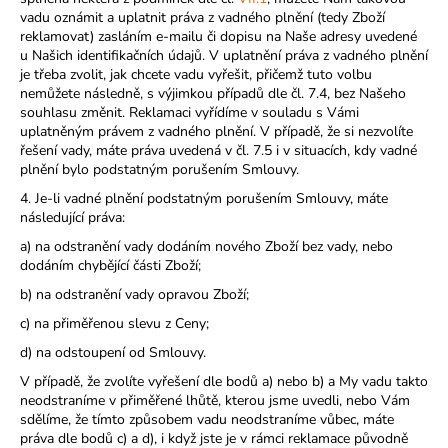
vadu oznámit a uplatnit práva z vadného plnění (tedy Zboží
reklamovat) zasláním e-mailu či dopisu na Naše adresy uvedené
u Našich identifikačních údajů. V uplatnění práva z vadného plnění
je třeba zvolit, jak chcete vadu vyřešit, přičemž tuto volbu
nemůžete následně, s výjimkou případů dle čl. 7.4, bez Našeho
souhlasu změnit. Reklamaci vyřídíme v souladu s Vámi
uplatněným právem z vadného plnění. V případě, že si nezvolíte
řešení vady, máte práva uvedená v čl. 7.5 i v situacích, kdy vadné
plnění bylo podstatným porušením Smlouvy.
4. Je-li vadné plnění podstatným porušením Smlouvy, máte
následující práva:
a) na odstranění vady dodáním nového Zboží bez vady, nebo
dodáním chybějící části Zboží;
b) na odstranění vady opravou Zboží;
c) na přiměřenou slevu z Ceny;
d) na odstoupení od Smlouvy.
V případě, že zvolíte vyřešení dle bodů a) nebo b) a My vadu takto
neodstraníme v přiměřené lhůtě, kterou jsme uvedli, nebo Vám
sdělíme, že tímto způsobem vadu neodstraníme vůbec, máte
práva dle bodů c) a d), i když jste je v rámci reklamace původně