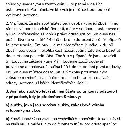
způsoby uvedenými v tomto článku, případně v dalších
ustanoveních Podmínek, ve kterých je možnost odstoupení
výslovně uvedena.
2.
V případě, že jste spotřebitel, tedy osoba kupující Zboží mimo
rámec své podnikatelské činnosti, máte v souladu s ustanovením
§1829 občanského zákoníku právo odstoupit od Smlouvy bez
udání důvodu ve lhůtě 14 dnů ode dne doručení Zboží. V případě,
že jsme uzavřeli Smlouvu, jejímž předmětem je několik druhů
Zboží nebo dodání několika částí Zboží, začíná tato lhůta běžet až
dnem dodání poslední části Zboží, a v případě, že jsme uzavřeli
Smlouvu, na základě které Vám budeme Zboží dodávat
pravidelně a opakovaně, začíná běžet dnem dodání první dodávky.
Od Smlouvy můžete odstoupit jakýmkoliv prokazatelným
způsobem (zejména zasláním e-mailu nebo dopisu na Naše
adresy uvedené u Našich identifikačních údajů).
3. Ani jako spotřebitel však nemůžete od Smlouvy odstoupit
v případech, kdy je předmětem Smlouvy:
a) služby, jako jsou servisní služby, zakázková výroba,
vstupenky na akce.
b) Zboží, jehož Cena závisí na výchylkách finančního trhu nezávisle
na Naší vůli a může k nim dojít během lhůty pro odstoupení od