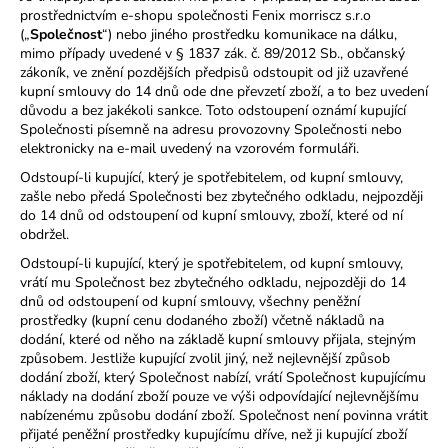
prostřednictvím e-shopu společnosti Fenix morriscz s.r.o
(„
Společnost
“) nebo jiného prostředku komunikace na dálku,
mimo případy uvedené v § 1837 zák. č. 89/2012 Sb., občanský
zákoník, ve znění pozdějších předpisů odstoupit od již uzavřené
kupní smlouvy do 14 dnů ode dne převzetí zboží, a to bez uvedení
důvodu a bez jakékoli sankce. Toto odstoupení oznámí kupující
Společnosti písemně na adresu provozovny Společnosti nebo
elektronicky na e-mail uvedený na vzorovém formuláři.
Odstoupí-li kupující, který je spotřebitelem, od kupní smlouvy,
zašle nebo předá Společnosti bez zbytečného odkladu, nejpozději
do 14 dnů od odstoupení od kupní smlouvy, zboží, které od ní
obdržel.
Odstoupí-li kupující, který je spotřebitelem, od kupní smlouvy,
vrátí mu Společnost bez zbytečného odkladu, nejpozději do 14
dnů od odstoupení od kupní smlouvy, všechny peněžní
prostředky (kupní cenu dodaného zboží) včetně nákladů na
dodání, které od něho na základě kupní smlouvy přijala, stejným
způsobem. Jestliže kupující zvolil jiný, než nejlevnější způsob
dodání zboží, který Společnost nabízí, vrátí Společnost kupujícímu
náklady na dodání zboží pouze ve výši odpovídající nejlevnějšímu
nabízenému způsobu dodání zboží. Společnost není povinna vrátit
přijaté peněžní prostředky kupujícímu dříve, než ji kupující zboží