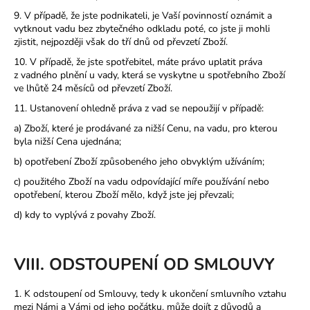
9. V případě, že jste podnikateli, je Vaší povinností oznámit a
vytknout vadu bez zbytečného odkladu poté, co jste ji mohli
zjistit, nejpozději však do tří dnů od převzetí Zboží.
10. V případě, že jste spotřebitel, máte právo uplatit práva
z vadného plnění u vady, která se vyskytne u spotřebního Zboží
ve lhůtě 24 měsíců od převzetí Zboží.
11. Ustanovení ohledně práva z vad se nepoužijí v případě:
a) Zboží, které je prodávané za nižší Cenu, na vadu, pro kterou
byla nižší Cena ujednána;
b) opotřebení Zboží způsobeného jeho obvyklým užíváním;
c) použitého Zboží na vadu odpovídající míře používání nebo
opotřebení, kterou Zboží mělo, když jste jej převzali;
d) kdy to vyplývá z povahy Zboží.
VIII. ODSTOUPENÍ OD SMLOUVY
1. K odstoupení od Smlouvy, tedy k ukončení smluvního vztahu
mezi Námi a Vámi od jeho počátku, může dojít z důvodů a