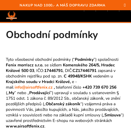
K
Přejít
Hledat
Nákup
M
Přihlášení
NAKUP NAD 1000,- A MÁŠ DOPRAVU ZDARMA
na
o
obsah
Zpět
Zpět
košík
š
í
C
Obchodní podmínky
k
O
P
O
Tyto všeobecné obchodní podmínky (“
Podmínky
”) společnosti
T
Fenix morriscz s.r.o
, se sídlem
Komenského 264/5, Hradec
Ř
Králové 500 03
, IČO:
17446791
, DIČ:
CZ17446791
zapsaná v
E
obchodním rejstříku pod sp. zn.
C 49948/KSHK
vedeném u
Krajského soudu v Hradci Králové,
e -
B
mail
info@airsoftfenix.cz
,
telefonní číslo
+420 739 670 256
U
(„
My
” nebo „
Prodávající
”) upravují v souladu s ustanovením §
1751 odst. 1 zákona č. 89/2012 Sb., občanský zákoník, ve znění
J
pozdějších předpisů („
Občanský zákoník
“) vzájemná práva a
E
povinnosti Vás, jakožto kupujících, a Nás, jakožto prodávajících,
T
vzniklá v souvislosti nebo na základě kupní smlouvy („
Smlouva
“)
uzavřené prostřednictvím E-shopu na webových stránkách
E
www.airsoftfenix.cz
.
N