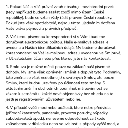
1. Pokud Náš a Váš právní vztah obsahuje mezinárodní prvek
(tedy například budeme zasílat zboží mimo území České
republiky), bude se vztah vždy řádit právem České republiky.
Pokud jste však spotřebitelé, nejsou tímto ujednáním dotčena
Vaše práva plynoucí z právních předpisů.
2. Veškerou písemnou korespondenci si s Vámi budeme
doručovat elektronickou poštou. Naše e-mailová adresa je
uvedena u Našich identifikačních údajů. My budeme doručovat
korespondenci na Vaši e-mailovou adresu uvedenou ve Smlouvě,
v Uživatelském účtu nebo přes kterou jste nás kontaktovali.
3. Smlouvu je možné měnit pouze na základě naší písemné
dohody. My jsme však oprávněni změnit a doplnit tyto Podmínky,
tato změna se však nedotkne již uzavřených Smluv, ale pouze
Smluv, které budou uzavřeny po účinnosti této změny. S
aktuálním zněním obchodních podmínek má povinnost se
zákazník seznámit u každé nové objednávky bez ohledu na to
jestli je registrovaným uživatelem nebo ne.
4. V případě vyšší moci nebo událostí, které nelze předvídat
(přírodní katastrofa, pandemie, provozní poruchy, výpadky
subdodavatelů apod.), neneseme odpovědnost za škodu
způsobenou v důsledku nebo souvislosti s případy vyšší moci, a