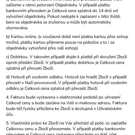
zašleme v rámci potvrzení Objednávky. V případě platby
bankovním převodem je Celková cena splatná do 14 dnů od
vytvoření objednávky. Pokud nedojde k zaplacení v této lhůtě,
bere se objednávka za zrušenou a může být automaticky
stornována.
b) Kartou online. (v současné době není platba kartou přes eshop
možná, platby kartou přijmeme pouze na pobočce a to i za
objednávky vytvořené přes náš eshop)
c) Dobírkou.
V takovém případě dojde k platbě při doručení Zboží
oproti předání Zboží. V případě platby dobírkou je Celková cena
splatná při převzetí Zboží.
d) Hotově při osobním odběru. Hotově lze hradit Zboží v případě
převzetí v Naší provozovně. V případě platby hotově při osobním
odběru je Celková cena splatná při převzetí Zboží.
4. Faktura bude vystavena v elektronické podobě po uhrazení
Celkové ceny a bude zaslána na Vaši e-mailovou adresu. Faktura
bude též fyzicky přiložena ke Zboží a dostupná v Uživatelském
úču.
5. Vlastnické právo ke Zboží na Vás přechází až poté, co zaplatíte
Celkovou cenu a Zboží převezmete. V případě platby bankovním
převodem je Celková cena zaplacena připsáním na Náš účet,