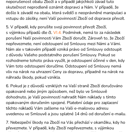
neporušenost obalu Zboží a v případě jakýchkoli závad tuto
skutečnost neprodleně oznámit dopravci a Nám. V případě, že
došlo k závadě na obalu, která svědčí o neoprávněné manipulaci a
vstupu do zásilky, není Vaší povinností Zboží od dopravce převzít.
5. V případě, kdy porušíte svoji povinnost převzít Zboží,
s výjimkou případů dle čl.
VI.
4.
Podmínek, nemá to za následek
porušení Naší povinnosti Vám Zboží doručit. Zároveň to, že Zboží
nepřevezmete, není odstoupení od Smlouvy mezi Námi a Vámi.
Nám ale v takovém případě vzniká právo od Smlouvy odstoupit
z důvodu Vašeho podstatného porušení Smlouvy. Pokud se
rozhodneme tohoto práva využít, je odstoupení účinné v den, kdy
Vám toto odstoupení doručíme. Odstoupení od Smlouvy nemá
vliv na nárok na uhrazení Ceny za dopravu, případně na nárok na
náhradu škody, pokud vznikla.
6. Pokud je z důvodů vzniklých na Vaší straně Zboží doručováno
opakovaně nebo jiným způsobem, než bylo ve Smlouvě
dohodnuto, je Vaší povinností nahradit Nám náklady s tímto
opakovaným doručením spojené. Platební údaje pro zaplacení
těchto nákladů Vám zašleme na Vaši e-mailovou adresu
uvedenou ve Smlouvě a jsou splatné 14 dnů od doručení e-mailu.
7. Nebezpeční škody na Zboží na Vás přechází v okamžiku, kdy ho
převezmete. V případě, kdy Zboží nepřevezmete, s výjimkou