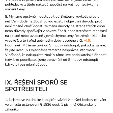
pohledávku z titulu nákladů započíst na Vaši pohledávku na
vrácení Ceny.
8. My jsme oprávněni odstoupit od Smlouvy kdykoliv před tím,
než Vám dodáme Zboží, pokud existují objektivní důvody, proč
není možné Zboží dodat (zejména důvody na straně třetích osob
nebo důvody spočívající v povaze Zboží, nedostatečném množství
na skladě nebo uvedené zjevně chybné ceny "extrémě nízké nebo
vysoké"), a to i před uplynutím doby uvedené v čl.
VI.9.
Podmínek. Můžeme také od Smlouvy odstoupit, pokud je zjevné,
že jste uvedli v Objednávce záměrně nesprávné informace.
V případě, že nakupujete zboží v rámci své podnikatelské činnosti,
tedy jako podnikatel, jsme oprávněni od Smlouvy odstoupit
kdykoli, i bez udání důvodu.
IX. ŘEŠENÍ SPORŮ SE
SPOTŘEBITELI
1. Nejsme ve vztahu ke kupujícím vázáni žádnými kodexy chování
ve smyslu ustanovení § 1826 odst. 1 písm. e) Občanského
zákoníku.