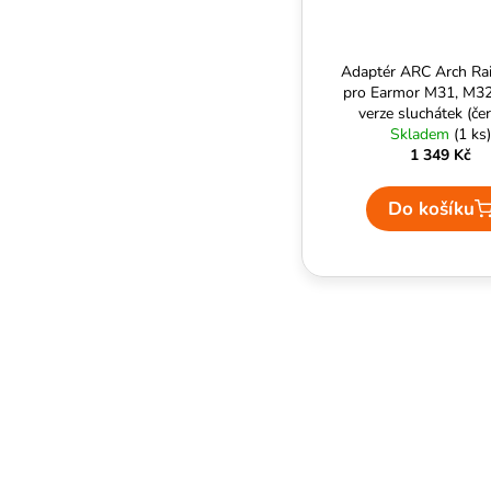
Adaptér ARC Arch Ra
pro Earmor M31, M3
verze sluchátek (čer
Skladem
EARMOR
(1 ks)
1 349 Kč
Do košíku