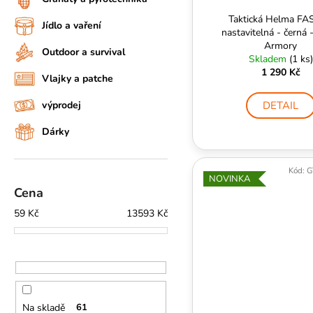
Taktická Helma FA
Jídlo a vaření
nastavitelná - černá 
Armory
Outdoor a survival
Skladem
(1 ks)
1 290 Kč
Vlajky a patche
DETAIL
výprodej
Dárky
Kód:
G
NOVINKA
Cena
59
Kč
13593
Kč
Na skladě
61