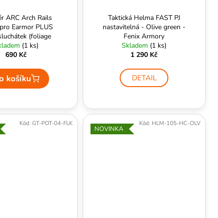
r ARC Arch Rails
Taktická Helma FAST PJ
pro Earmor PLUS
nastavitelná - Olive green -
sluchátek (foliage
Fenix Armory
en) - EARMOR
kladem
(1 ks)
Skladem
(1 ks)
690 Kč
1 290 Kč
o košíku
DETAIL
Kód:
GT-POT-04-FLK
Kód:
HLM-105-HC-OLV
NOVINKA