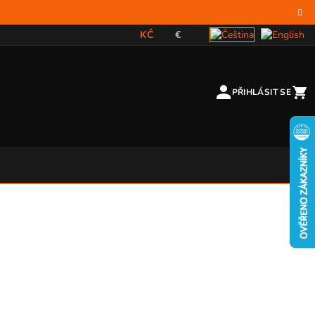
KČ
€
PŘIHLÁSIT SE