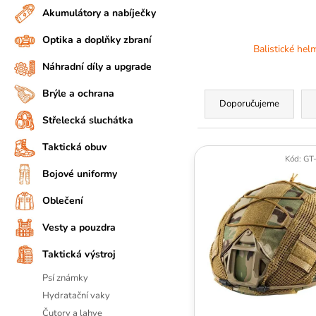
n
Akumulátory a nabíječky
A
n
J
Optika a doplňky zbraní
í
Balistické hel
Í
p
Náhradní díly a upgrade
T
a
Ř
?
Brýle a ochrana
n
a
Doporučujeme
D
e
z
Střelecká sluchátka
o
l
e
V
Taktická obuv
p
n
Kód:
GT
ý
o
Bojové uniformy
í
r
p
p
u
i
Oblečení
r
č
s
Vesty a pouzdra
u
o
p
j
d
Taktická výstroj
r
e
u
o
m
Psí známky
k
e
d
Hydratační vaky
t
u
Čutory a lahve