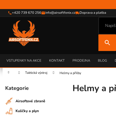
K
Přejít
na
o
obsah
+420 739 670 256
info@airsoftfenix.cz
Doprava a platba
Zpět
Zpět
š
do
do
í
C
k
obchodu
obchodu
O
P
O
T
Ř
VSTUPENKY NA AKCE
KONTAKT
PRODEJNA
BLOG
E
Domů
Taktická výstroj
Helmy a přilby
B
P
U
Helmy a př
o
Kategorie
J
Přeskočit
s
kategorie
E
t
T
Airsoftové zbraně
r
E
Kuličky a plyn
a
N