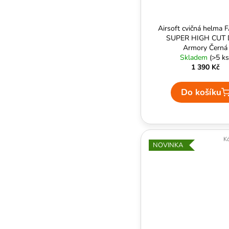
Airsoft cvičná helma 
SUPER HIGH CUT D
Armory Černá
Skladem
(>5 ks
1 390 Kč
Do košíku
K
NOVINKA