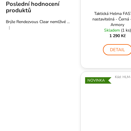
Poslední hodnocení
produktů
Taktická Helma FA
nastavitelná - Černá 
Brýle Rendezvous Clear nemlživé - Pyramex
Armory
|
Hodnocení produktu je 5 z 5 hvězdiček.
Skladem
(1 ks)
1 290 Kč
DETAIL
Kód:
HLM-
NOVINKA