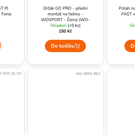
ST PJ
Držák GO PRO - přední
Potah na
- Fenix
montáž na helmu -
FAST v
WOSPORT - Černý (WO-
Skladem
GO32B)
(>5 ks)
Sk
150 Kč
Do košíku
D
T-POT-20-CP
Kód:
8664-BK2