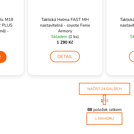
ils M19
Taktická Helma FAST MH
Taktic
2 PLUS
nastavitelná - coyote Fenix
nastavi
né) -
Armory
Skladem
(1 ks)
S
1 290 Kč
DETAIL
NAČÍST 24 DALŠÍCH
S
1
4
t
O
r
88
položek celkem
v
á
l
NAHORU
n
k
á
o
d