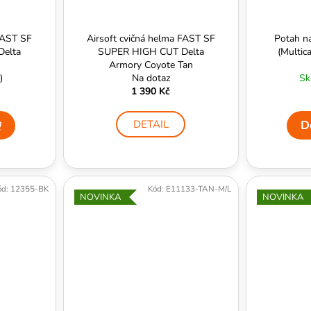
FAST SF
Airsoft cvičná helma FAST SF
Potah n
elta
SUPER HIGH CUT Delta
(Multica
Armory Coyote Tan
)
Na dotaz
Sk
1 390 Kč
DETAIL
D
ód:
12355-BK
Kód:
E11133-TAN-M/L
NOVINKA
NOVINKA