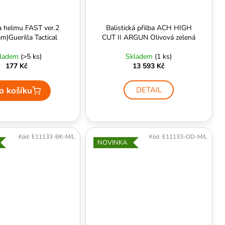
a helmu FAST ver.2
Balistická přilba ACH HIGH
m)Guerilla Tactical
CUT II ARGUN Olivová zelená
ladem
(>5 ks)
Skladem
(1 ks)
177 Kč
13 593 Kč
o košíku
DETAIL
Kód:
E11133-BK-M/L
Kód:
E11133-OD-M/L
NOVINKA