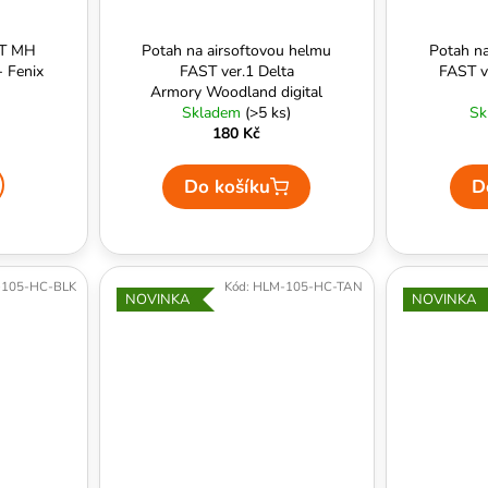
ST MH
Potah na airsoftovou helmu
Potah na
- Fenix
FAST ver.1 Delta
FAST v
Armory Woodland digital
Skladem
(>5 ks)
Sk
180 Kč
Do košíku
D
105-HC-BLK
Kód:
HLM-105-HC-TAN
NOVINKA
NOVINKA