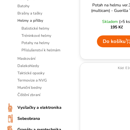
ů
Potah na helmu ver
k
Batohy
(multicam) - Guerilla 
t
Brašny a tašky
ů
Helmy a přilby
Skladem
(>5 ks
195 Kč
Balistické helmy
Tréninkové helmy
Do košíku
Potahy na helmy
Příslušenství k helmám
Maskování
Dalekohledy
Kód:
E1
Taktické opasky
Termovize a NVG
Muniční bedny
Čištění zbraní
Vysílačky a elektronika
Sebeobrana
Granáty a pyrotechnika