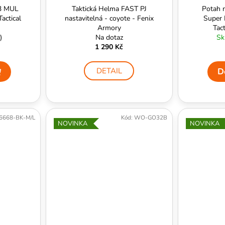
.3 MUL
Taktická Helma FAST PJ
Potah 
Tactical
nastavitelná - coyote - Fenix
Super 
Armory
Tac
)
Na dotaz
Sk
1 290 Kč
DETAIL
D
6668-BK-M/L
Kód:
WO-GO32B
NOVINKA
NOVINKA