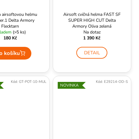
 airsoftovou helmu
Airsoft cvičná helma FAST SF
er.1 Delta Armory
SUPER HIGH CUT Delta
Flecktarn
Armory Oliva zelená
ladem
(>5 ks)
Na dotaz
180 Kč
1 390 Kč
o košíku
DETAIL
Kód:
GT-POT-10-MUL
Kód:
E29214-OD-S
NOVINKA