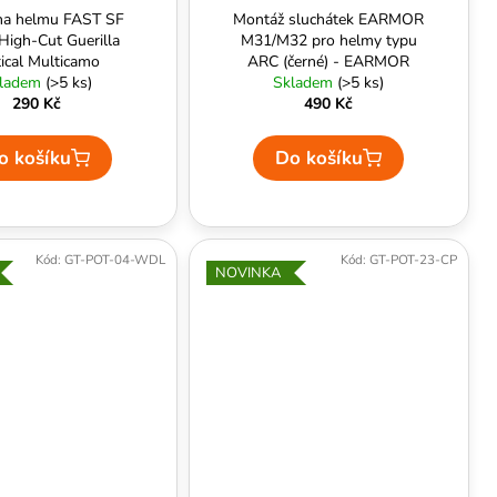
na helmu FAST SF
Montáž sluchátek EARMOR
High-Cut Guerilla
M31/M32 pro helmy typu
tical Multicamo
ARC (černé) - EARMOR
ladem
(>5 ks)
Skladem
(>5 ks)
290 Kč
490 Kč
o košíku
Do košíku
Kód:
GT-POT-04-WDL
Kód:
GT-POT-23-CP
NOVINKA