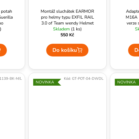
ť potah
Montáž sluchátek EARMOR
Adapté
uerilla
pro helmy typu EXFIL RAIL
M16A 
mo
3.0 of Team wendy Helmet
verze 
)
(černé) - EARMOR
Skladem
(1 ks)
gre
S
550 Kč
Do košíku
D
1139-BK-M/L
Kód:
GT-POT-04-DWDL
NOVINKA
NOVINKA