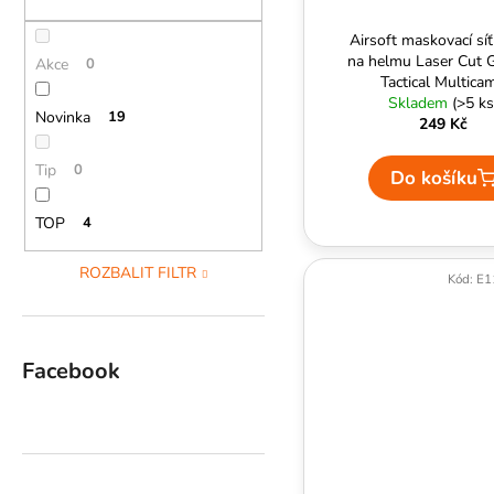
Airsoft maskovací sí
na helmu Laser Cut G
Akce
0
Tactical Multica
Skladem
(>5 ks
Novinka
19
249 Kč
Tip
0
Do košíku
TOP
4
ROZBALIT FILTR
Kód:
E1
Facebook