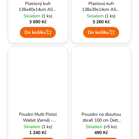
č
Plastový kufr
Plastový kufr
u
136x40x14cm ASG,
138x39x14cm ASG,
j
Černý
Černý
Skladem
(1 ks)
Skladem
(1 ks)
e
3 690 Kč
3 260 Kč
m
Do košíku
Do košíku
e
Poudro Multi Pistol
Pouzdro na dlouhou
Wallet (černé) -
zbraň 100 cm Delta
HELIKON
Armory Coyote
Skladem
(1 ks)
Skladem
(>5 ks)
1 240 Kč
490 Kč