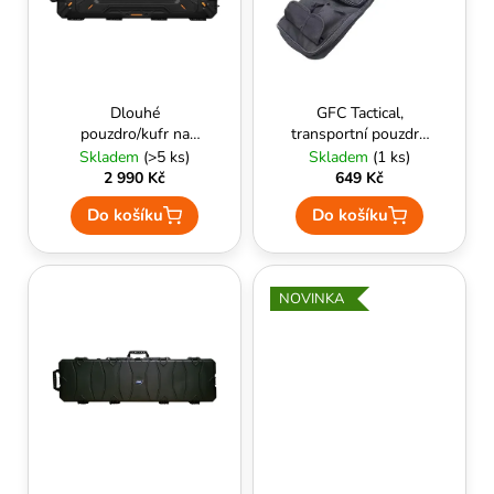
k
p
A
t
r
J
ů
o
Í
d
T
Dlouhé
GFC Tactical,
u
pouzdro/kufr na
transportní pouzdro
?
zbraň 109 cm heavy
na zbraň 96 cm
Skladem
(>5 ks)
Skladem
(1 ks)
k
Guerilla Tactical
černé
2 990 Kč
649 Kč
t
Black
Do košíku
Do košíku
ů
HLEDAT
NOVINKA
D
o
p
o
r
u