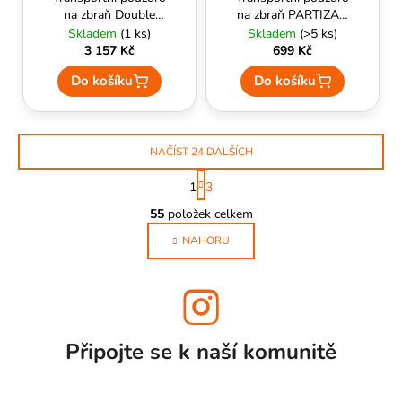
na zbraň Double
na zbraň PARTIZAN
rifle case 91cm
100cm (coyote) -
Skladem
(1 ks)
Skladem
(>5 ks)
(oliva) - Condor
Guerilla Tactical
3 157 Kč
699 Kč
Outdoor
Do košíku
Do košíku
NAČÍST 24 DALŠÍCH
S
1
3
t
O
r
55
položek celkem
v
á
l
NAHORU
n
k
á
o
d
v
a
á
c
n
í
í
Připojte se k naší
komunitě
p
r
v