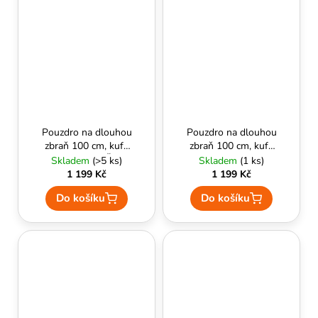
Pouzdro na dlouhou
Pouzdro na dlouhou
zbraň 100 cm, kufr,
zbraň 100 cm, kufr,
Delta Armory Černá
Delta Armory Oliva
Skladem
(>5 ks)
Skladem
(1 ks)
1 199 Kč
1 199 Kč
Do košíku
Do košíku