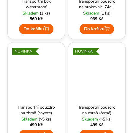
Transportní box
Transportní pouzdro
waterproof
na brokovnici 74cm
6x21x29cm (černý) -
(Coyote Brown) -
Skladem
(1 ks)
Skladem
(1 ks)
ASG
Condor Outdoor
569 Kč
939 Kč
Do košíku
Do košíku
NOVINKA
NOVINKA
Transportní pouzdro
Transportní pouzdro
na zbraň (coyote)
na zbraň (černé)
85cm x 30cm -
85cm x 30cm -
Skladem
(>5 ks)
Skladem
(>5 ks)
Delta Armory
Delta Armory
499 Kč
499 Kč