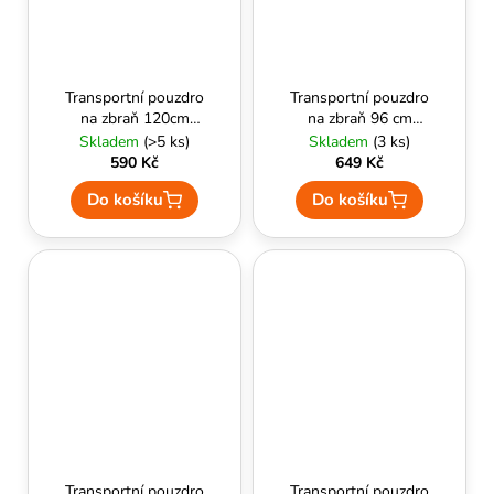
Transportní pouzdro
Transportní pouzdro
na zbraň 120cm
na zbraň 96 cm
(oliva) - Delta
(oliva) - GFC Tactical
Skladem
(>5 ks)
Skladem
(3 ks)
Armory
590 Kč
649 Kč
Do košíku
Do košíku
Transportní pouzdro
Transportní pouzdro