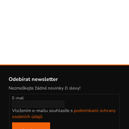
k
y
v
ý
p
i
s
u
Z
á
Odebírat newsletter
p
Nezmeškejte žádné novinky či slevy!
a
t
E-mail
í
Vložením e-mailu souhlasíte s
podmínkami ochrany
osobních údajů