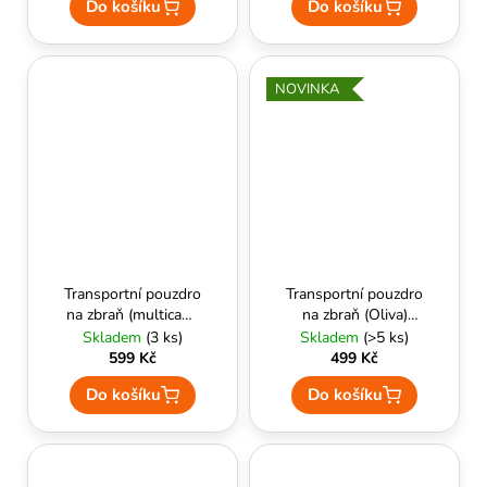
Do košíku
Do košíku
NOVINKA
Transportní pouzdro
Transportní pouzdro
na zbraň (multicam)
na zbraň (Oliva)
88x27x5cm - Royal
85cm x 30cm -
Skladem
(3 ks)
Skladem
(>5 ks)
Delta Armory
599 Kč
499 Kč
Do košíku
Do košíku