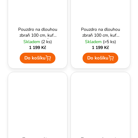
Pouzdro na dlouhou
Pouzdro na dlouhou
zbraň 100 cm, kufr,
zbraň 100 cm, kufr,
Delta Armory Šedá
Delta Armory TAN
Skladem
(2 ks)
Skladem
(>5 ks)
1 199 Kč
1 199 Kč
Do košíku
Do košíku