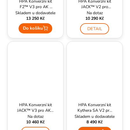
HPA Konverzní kit
HPA Konverzní kit
F2™ V3 pro AK -
JACK™ V2 pro
PolarStar
M4/M16 - PolarStar
Skladem u dodavatele
Na dotaz
13 250 Kč
10 290 Kč
Do košíku
DETAIL
HPA Konverzní kit
HPA Konverzní kit
JACK™ V3 pro AK -
Kythera SA V2 pro
PolarStar
M4/M16 - PolarStar
Na dotaz
Skladem u dodavatele
10 460 Kč
8 490 Kč