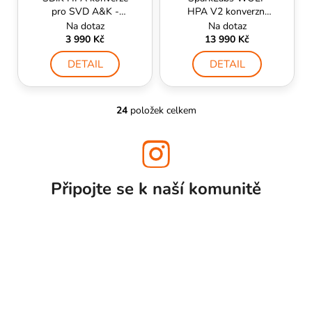
pro SVD A&K -
HPA V2 konverzní
ManCraft
kit
Na dotaz
Na dotaz
3 990 Kč
13 990 Kč
DETAIL
DETAIL
24
položek celkem
O
v
l
á
d
Připojte se k naší
komunitě
a
c
í
p
r
v
k
y