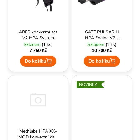
k
p
A
t
r
J
ů
o
Í
d
T
ARES konverzní set
GATE PULSAR H
u
V2 HPA System
HPA Engine V2 s
?
mechabox pro
ASTER II
Skladem
(1 ks)
Skladem
(1 ks)
k
Tokyo Marui / ARES
Bluetooth®, kabeláž
7 750 Kč
10 700 Kč
t
M4 AEG Series
do pažby
Do košíku
Do košíku
ů
HEB-001
HLEDAT
NOVINKA
D
o
p
o
r
Mechlabs HPA XX-
u
MOD konverzní kit s