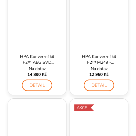
HPA Konverzní kit
HPA Konverzní kit
F2™ AEG SVD
F2™ M249 -
Cyma (semi, auto)
PolarStar
Na dotaz
Na dotaz
PolarStar
14 890 Kč
12 950 Kč
DETAIL
DETAIL
AKCE