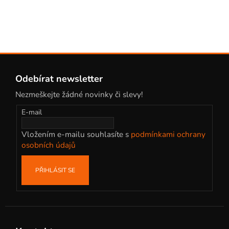
v
ý
p
i
s
Z
u
á
Odebírat newsletter
p
Nezmeškejte žádné novinky či slevy!
a
t
E-mail
í
Vložením e-mailu souhlasíte s
podmínkami ochrany
osobních údajů
PŘIHLÁSIT SE