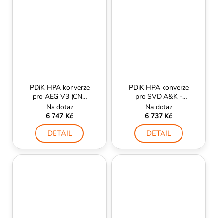
PDiK HPA konverze
PDiK HPA konverze
pro AEG V3 (CNC
pro SVD A&K -
mechabox) -
ManCraft
Na dotaz
Na dotaz
ManCraft
6 747 Kč
6 737 Kč
DETAIL
DETAIL