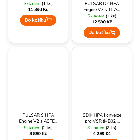
č
CNC mechaboxem
Skladem
(1 ks)
PULSAR D2 HPA
u
Ver 2 Černý
11 390 Kč
Engine V2 s TITAN
j
II Bluetooth®,Dual
Skladem
(1 ks)
Do košíku
e
selenoid, Expert
12 590 Kč
m
firmware, kabeláž
Do košíku
do pažby-GATE
e
PULSAR S HPA
SDiK HPA konverze
Engine V2 s ASTER
pro VSR (MB02 a
II Bluetooth®,
podobné) -
Skladem
(2 ks)
Skladem
(2 ks)
kabeláž do pažby-
ManCraft
8 890 Kč
4 299 Kč
GATE