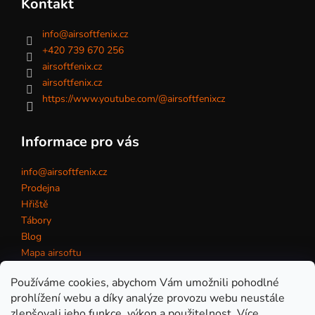
Kontakt
info
@
airsoftfenix.cz
+420 739 670 256
airsoftfenix.cz
airsoftfenix.cz
https://www.youtube.com/@airsoftfenixcz
Informace pro vás
info@airsoftfenix.cz
Prodejna
Hřiště
Tábory
Blog
Mapa airsoftu
Kontakt
Používáme cookies, abychom Vám umožnili pohodlné
prohlížení webu a díky analýze provozu webu neustále
zlepšovali jeho funkce, výkon a použitelnost.
Více