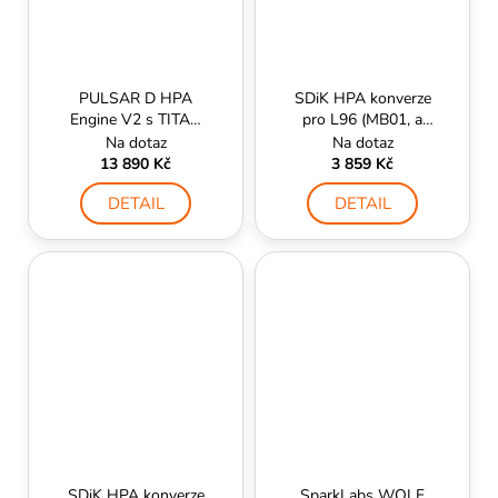
PULSAR D HPA
SDiK HPA konverze
Engine V2 s TITAN
pro L96 (MB01, a
II Bluetooth®,Dual
podobné) -
Na dotaz
Na dotaz
selenoid, Expert
ManCraft
13 890 Kč
3 859 Kč
firmware, kabeláž
DETAIL
DETAIL
do pažby-GATE
SDiK HPA konverze
SparkLabs WOLF