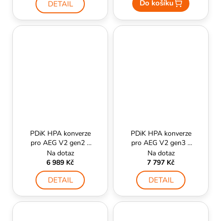
Do košíku
DETAIL
PDiK HPA konverze
PDiK HPA konverze
pro AEG V2 gen2 -
pro AEG V2 gen3 s
ManCraft
mechaboxem -
Na dotaz
Na dotaz
ManCraft
6 989 Kč
7 797 Kč
DETAIL
DETAIL