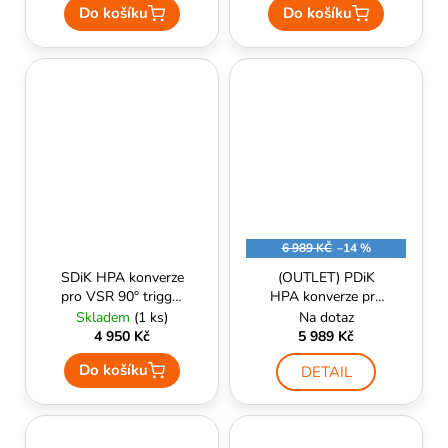
Do košíku
Do košíku
6 989 KČ
–14 %
SDiK HPA konverze
(OUTLET) PDiK
pro VSR 90° trigger
HPA konverze pro
(MB02 a podobné) -
AEG V2 gen2 -
Skladem
(1 ks)
Na dotaz
ManCraft
ManCraft
4 950 Kč
5 989 Kč
Do košíku
DETAIL