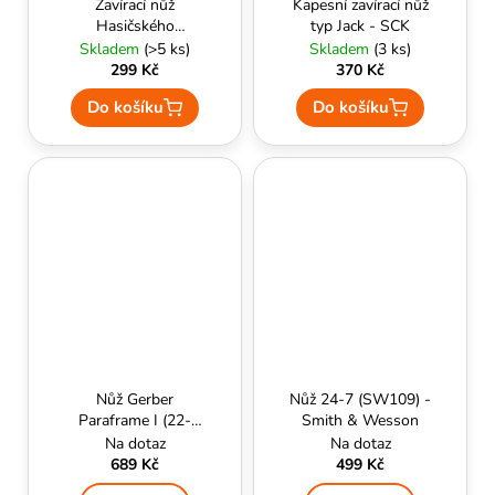
Zavírací nůž
Kapesní zavírací nůž
Hasičského
typ Jack - SCK
záchranného sboru
Skladem
(>5 ks)
Skladem
(3 ks)
(Coyote)-101 INC
299 Kč
370 Kč
Do košíku
Do košíku
Nůž Gerber
Nůž 24-7 (SW109) -
Paraframe I (22-
Smith & Wesson
48444) - Gerber
Na dotaz
Na dotaz
689 Kč
499 Kč