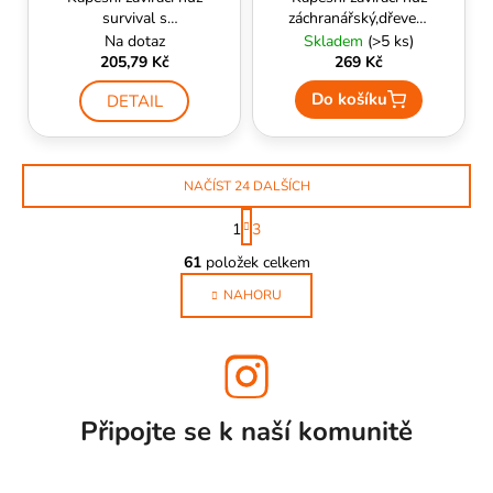
survival s
záchranářský,dřevené
paracordem - SCK
střenky, hladká
Na dotaz
Skladem
(>5 ks)
čepel, klips - SCK
205,79 Kč
269 Kč
Do košíku
DETAIL
NAČÍST 24 DALŠÍCH
S
1
3
t
O
r
61
položek celkem
v
á
l
NAHORU
n
k
á
o
d
v
a
á
c
n
í
í
Připojte se k naší
komunitě
p
r
v