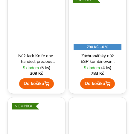
790 KČ
–0 %
Nůž Jack Knife one-
Záchranářský nůž
handed, precious
ESP kombinované
wood coverings -
ostří Khaki
Skladem
(5 ks)
Skladem
(4 ks)
MFH
309 Kč
783 Kč
Do košíku
Do košíku
NOVINKA