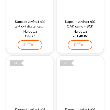
Kapesní zavírací nůž
Kapesní zavírací nůž
taktický digital camo
OAK camo - SCK
s lebkou
Na dotaz
Na dotaz
199 Kč
231,40 Kč
DETAIL
DETAIL
TOP
TOP
Kapesní zavírací nůž
Kapesní zavírací nůž