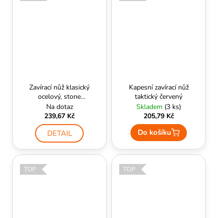
Zavírací nůž klasický
Kapesní zavírací nůž
ocelový, stone
taktický červený
washed, polymer
Na dotaz
Skladem
(3 ks)
střenky - SCK
239,67 Kč
205,79 Kč
Do košíku
DETAIL
TOP
TOP