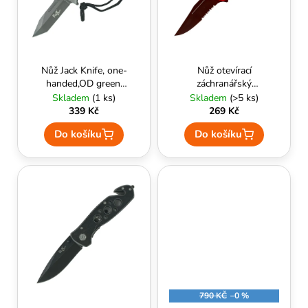
k
p
A
t
r
J
ů
o
Í
d
T
Nůž Jack Knife, one-
Nůž otevírací
u
handed,OD green,
záchranářský
?
G10 handle - MFH
RESCUE (červený) -
Skladem
(1 ks)
Skladem
(>5 ks)
k
MIL-TEC
339 Kč
269 Kč
t
Do košíku
Do košíku
ů
HLEDAT
D
o
p
o
r
u
790 KČ
–0 %