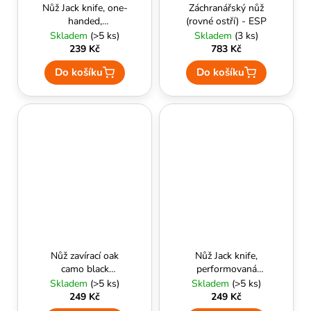
č
Nůž Jack knife, one-
Záchranářský nůž
u
handed,
(rovné ostří) - ESP
j
stonewashed, délka:
Skladem
(>5 ks)
Skladem
(3 ks)
e
20 cm, čepel: 8,5 cm
239 Kč
783 Kč
m
Do košíku
Do košíku
e
Nůž zavírací oak
Nůž Jack knife,
camo black
performovaná
1285C01
rukojeť, délka: 19,5
Skladem
(>5 ks)
Skladem
(>5 ks)
cm, čepel: 9 cm
249 Kč
249 Kč