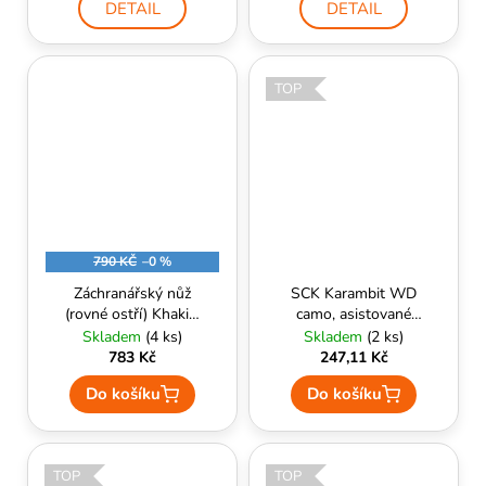
DETAIL
DETAIL
TOP
790 KČ
–0 %
Záchranářský nůž
SCK Karambit WD
(rovné ostří) Khaki -
camo, asistované
ESP
otvírání, klipsna
Skladem
(4 ks)
Skladem
(2 ks)
(CW-H36)
783 Kč
247,11 Kč
Do košíku
Do košíku
TOP
TOP