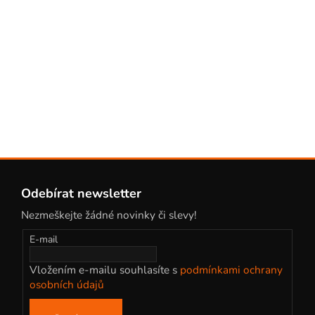
k
y
v
ý
p
i
s
u
Z
á
Odebírat newsletter
p
Nezmeškejte žádné novinky či slevy!
a
t
E-mail
í
Vložením e-mailu souhlasíte s
podmínkami ochrany
osobních údajů