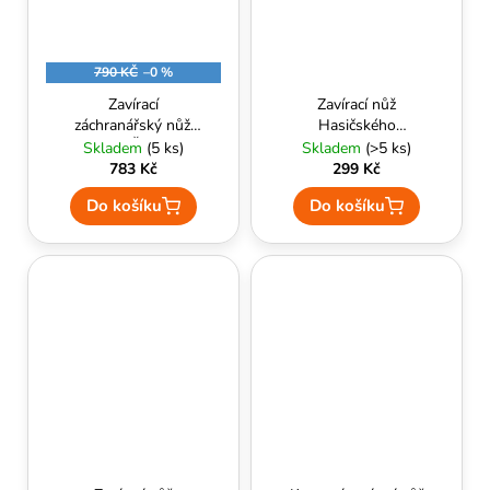
790 KČ
–0 %
Zavírací
Zavírací nůž
záchranářský nůž,
Hasičského
ESP, Černý,
záchranného sboru
Skladem
(5 ks)
Skladem
(>5 ks)
Kombinované ostří
(oliva)-101 INC
783 Kč
299 Kč
Do košíku
Do košíku