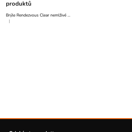
produktů
Brýle Rendezvous Clear nemlživé - Pyramex
|
Hodnocení produktu je 5 z 5 hvězdiček.
Z
á