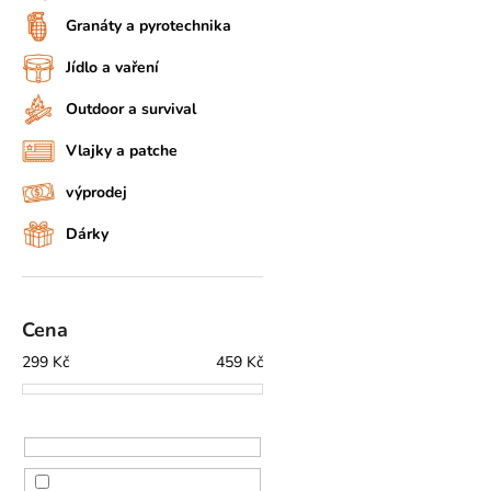
Granáty a pyrotechnika
Jídlo a vaření
Outdoor a survival
Vlajky a patche
výprodej
Dárky
Cena
299
Kč
459
Kč