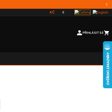
KČ
€
PŘIHLÁSIT SE