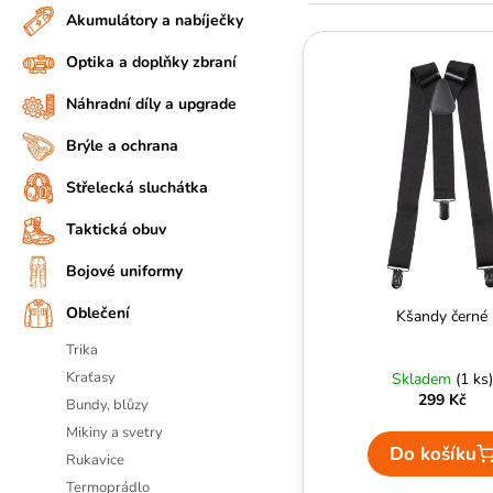
n
e
Akumulátory a nabíječky
A
V
n
n
J
ý
Optika a doplňky zbraní
í
í
Í
p
p
Náhradní díly a upgrade
p
T
i
a
r
?
s
Brýle a ochrana
n
o
p
D
e
Střelecká sluchátka
d
r
o
l
u
Taktická obuv
o
p
k
o
d
Bojové uniformy
t
r
u
ů
u
Oblečení
Kšandy černé
k
č
t
Trika
u
ů
Kraťasy
Skladem
(1 ks)
j
299 Kč
e
Bundy, blůzy
m
Mikiny a svetry
Do košíku
e
Rukavice
Termoprádlo