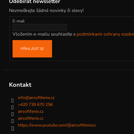
Odebírat newsletter
p
Nezmeškejte žádné novinky či slevy!
a
t
E-mail
í
Vložením e-mailu souhlasíte s
podmínkami ochrany osobn
PŘIHLÁSIT SE
Kontakt
info
@
airsoftfenix.cz
+420 739 670 256
airsoftfenix.cz
airsoftfenix.cz
https://www.youtube.com/@airsoftfenixcz