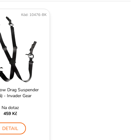
Kód:
10476-BK
ow Drag Suspender
á) - Invader Gear
Na dotaz
459 Kč
DETAIL