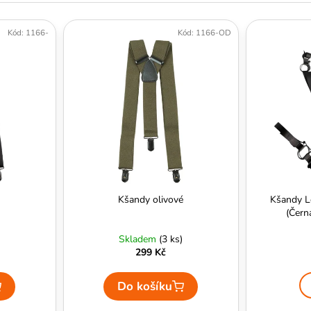
Kód:
1166-
Kód:
1166-OD
Kšandy olivové
Kšandy L
(Čern
Skladem
(3 ks)
299 Kč
Do košíku