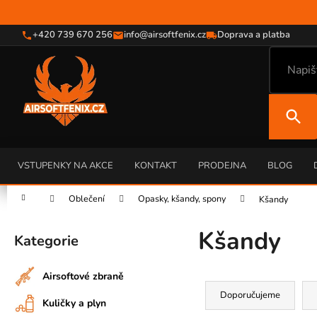
K
Přejít
na
o
obsah
+420 739 670 256
info@airsoftfenix.cz
Doprava a platba
Zpět
Zpět
š
do
do
í
C
k
obchodu
obchodu
O
P
O
T
Ř
VSTUPENKY NA AKCE
KONTAKT
PRODEJNA
BLOG
E
Domů
Oblečení
Opasky, kšandy, spony
Kšandy
B
P
U
Kšandy
o
Kategorie
J
Přeskočit
s
kategorie
E
t
Ř
T
Airsoftové zbraně
r
a
E
Doporučujeme
Kuličky a plyn
a
z
N