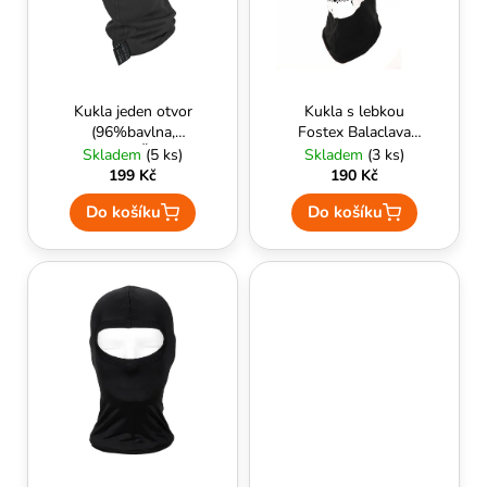
k
p
A
t
r
J
ů
o
Í
d
T
Kukla jeden otvor
Kukla s lebkou
u
(96%bavlna,
Fostex Balaclava
?
4%lycra) Černá -
jedna díra černá
Skladem
(5 ks)
Skladem
(3 ks)
k
HELIKON
199 Kč
190 Kč
t
Do košíku
Do košíku
ů
HLEDAT
D
o
p
o
r
u