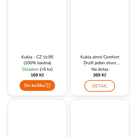
Kukla - CZ Vz.95
Kukla zimní Comfort
(100% bavlna)
Dry® jeden otvor
(Černá) - HELIKON
Skladem
(>5 ks)
Na dotaz
169 Kč
369 Kč
Do košíku
DETAIL