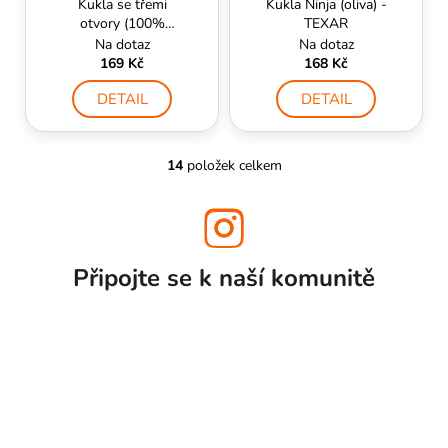
Kukla se třemi
Kukla Ninja (oliva) -
otvory (100%
TEXAR
bavlna) - CZ camo
Na dotaz
Na dotaz
169 Kč
168 Kč
DETAIL
DETAIL
14
položek celkem
O
v
l
á
d
Připojte se k naší
komunitě
a
c
í
p
r
v
k
y