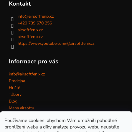
Kontakt
info
@
airsoftfenix.cz
+420 739 670 256
airsoftfenix.cz
airsoftfenix.cz
https://www.youtube.com/@airsoftfenixcz
Informace pro vás
info@airsoftfenix.cz
Prodejna
Hřiště
Tábory
Blog
Mapa airsoftu
Kontakt
Používáme cookies, abychom Vám umožnili pohodlné
prohlížení webu a díky analýze provozu webu neustále