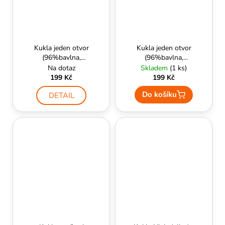
Kukla jeden otvor
Kukla jeden otvor
(96%bavlna,
(96%bavlna,
4%lycra) Coyote -
4%lycra) OLIVA -
Na dotaz
Skladem
(1 ks)
HELIKON
HELIKON
199 Kč
199 Kč
Do košíku
DETAIL