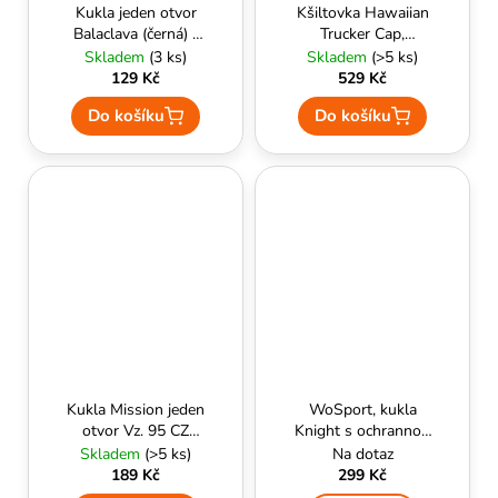
č
Kukla jeden otvor
Kšiltovka Hawaiian
u
Balaclava (černá) -
Trucker Cap,
j
MFH
Helikon-tex, Pacific
Skladem
(3 ks)
Skladem
(>5 ks)
e
129 Kč
529 Kč
m
Do košíku
Do košíku
e
Kukla Mission jeden
WoSport, kukla
otvor Vz. 95 CZ
Knight s ochrannou
camo (polyester)
mřížkou na zuby -
Skladem
(>5 ks)
Na dotaz
MC
189 Kč
299 Kč