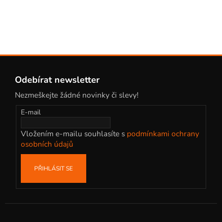
v
ý
p
i
s
Z
u
á
Odebírat newsletter
p
Nezmeškejte žádné novinky či slevy!
a
t
E-mail
í
Vložením e-mailu souhlasíte s
podmínkami ochrany
osobních údajů
PŘIHLÁSIT SE