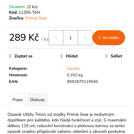
č
u
Skladem
(2 ks)
Kód:
11355-TAN
j
Značka:
Primal Gear
e
m
e
289 Kč
Do košíku
/ ks
Měrná
cena:
Zeptat se
Hlídat
Sdílet
Kategorie
:
Opasky
Hmotnost
:
0.202 kg
EAN
:
8592870119545
Popis
Diskuze
Opasek Utility Tricon od značky Primal Gear je nezbytným
doplňkem pro každého, kdo hledá funkčnost a styl. S maximální
délkou 115 cm, robustní konstrukcí a pískovou barvou se tento
opasek snadno přizpůsobí vašemu oblečení a zároveň poskytne