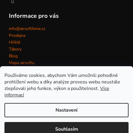
Informace pro vás
info@airsoftfenix.cz
Prodejna
Hřiště
Tábory
Blog
Mapa airsoftu
Kontakt
Používáme cookies, abychom Vám umožnili pohodlné
prohlížení webu a díky analýze provozu webu neustále
zlepšovali jeho funkce, výkon a použitelnost.
Více
Obchodní podmínky
informací
Nastavení
Vytvořil Shoptet
Copyright 2026
eshop AirsoftFenix.cz
. Všechna práva
Souhlasím
vyhrazena.