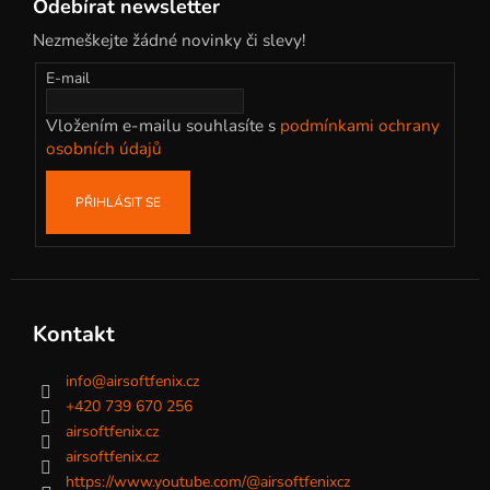
Odebírat newsletter
p
Nezmeškejte žádné novinky či slevy!
a
t
E-mail
í
Vložením e-mailu souhlasíte s
podmínkami ochrany
osobních údajů
PŘIHLÁSIT SE
Kontakt
info
@
airsoftfenix.cz
+420 739 670 256
airsoftfenix.cz
airsoftfenix.cz
https://www.youtube.com/@airsoftfenixcz