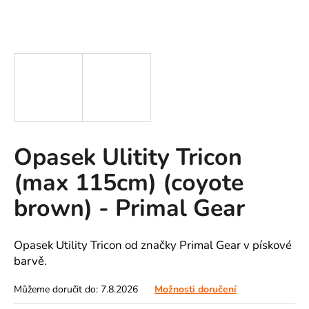
A
J
Í
T
?
Opasek Ulitity Tricon
HLEDAT
(max 115cm) (coyote
brown) - Primal Gear
D
o
Opasek Utility Tricon od značky Primal Gear v pískové
p
barvě.
o
r
Můžeme doručit do:
7.8.2026
Možnosti doručení
u