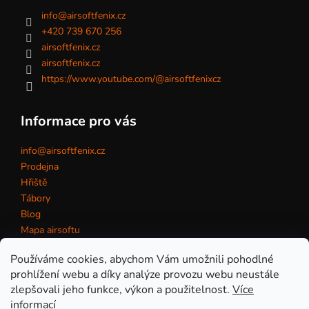
info
@
airsoftfenix.cz
+420 739 670 256
airsoftfenix.cz
airsoftfenix.cz
https://www.youtube.com/@airsoftfenixcz
Informace pro vás
info@airsoftfenix.cz
Prodejna
Hřiště
Tábory
Blog
Mapa airsoftu
Kontakt
Používáme cookies, abychom Vám umožnili pohodlné
prohlížení webu a díky analýze provozu webu neustále
zlepšovali jeho funkce, výkon a použitelnost.
Více
Obchodní podmínky
informací