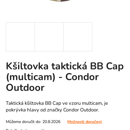
A
J
Í
T
?
Kšiltovka taktická BB Cap
HLEDAT
(multicam) - Condor
Outdoor
D
o
Taktická kšiltovka BB Cap ve vzoru multicam, je
p
pokrývka hlavy od značky Condor Outdoor.
o
r
Můžeme doručit do:
20.8.2026
Možnosti doručení
u