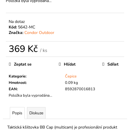
č
Položka byla vyprodána…
u
j
e
Na dotaz
m
Kód:
5642-MC
e
Značka:
Condor Outdoor
369 Kč
/ ks
Měrná
cena:
Zeptat se
Hlídat
Sdílet
Kategorie
:
Čepice
Hmotnost
:
0.09 kg
EAN
:
8592870016813
Položka byla vyprodána…
Popis
Diskuze
Taktická kšiltovka BB Cap (multicam) je profesionální produkt