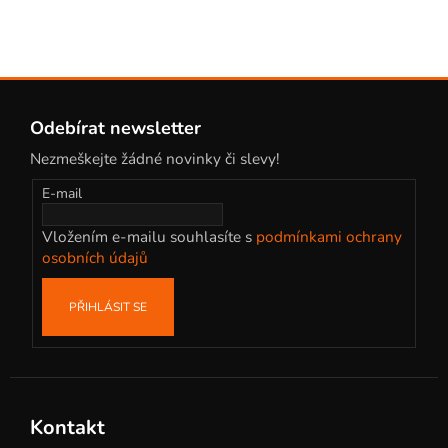
Z
á
Odebírat newsletter
p
Nezmeškejte žádné novinky či slevy!
a
t
E-mail
í
Vložením e-mailu souhlasíte s
podmínkami ochrany
osobních údajů
PŘIHLÁSIT SE
Kontakt