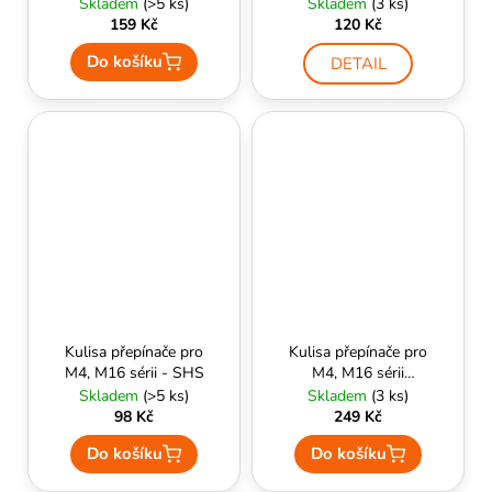
RetroArms
Skladem
(>5 ks)
Skladem
(3 ks)
159 Kč
120 Kč
Do košíku
DETAIL
Kulisa přepínače pro
Kulisa přepínače pro
M4, M16 sérii - SHS
M4, M16 sérii
(ULTIMATE®) - ASG
Skladem
(>5 ks)
Skladem
(3 ks)
98 Kč
249 Kč
Do košíku
Do košíku