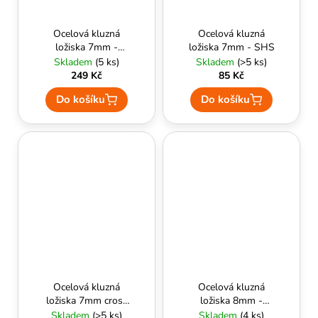
Ocelová kluzná
Ocelová kluzná
ložiska 7mm -
ložiska 7mm - SHS
AirsoftParts
Skladem
(5 ks)
Skladem
(>5 ks)
249 Kč
85 Kč
Do košíku
Do košíku
Ocelová kluzná
Ocelová kluzná
ložiska 7mm cross
ložiska 8mm -
slot - SHS
AirsoftParts
Skladem
(>5 ks)
Skladem
(4 ks)