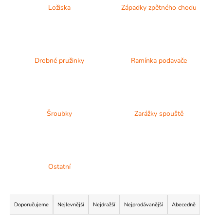
Ložiska
Západky zpětného chodu
A
J
Í
T
?
Drobné pružinky
Ramínka podavače
Šroubky
Zarážky spouště
HLEDAT
D
o
Ostatní
p
o
Ř
r
a
Doporučujeme
Nejlevnější
Nejdražší
Nejprodávanější
Abecedně
u