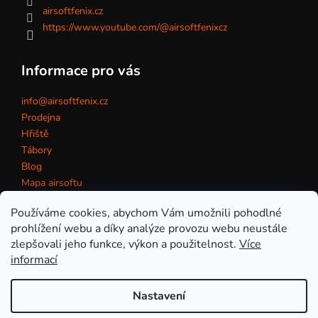
airsoftfenix.cz
https://www.youtube.com/@airsoftfenixcz
Informace pro vás
info@airsoftfenix.cz
Prodejna
Hřiště
Tábory
Blog
Mapa airsoftu
Kontakt
Používáme cookies, abychom Vám umožnili pohodlné
prohlížení webu a díky analýze provozu webu neustále
zlepšovali jeho funkce, výkon a použitelnost.
Více
Obchodní podmínky
informací
Nastavení
Vytvořil Shoptet