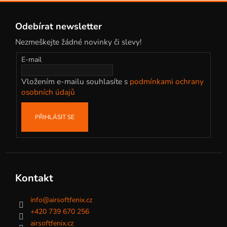
Z
á
Odebírat newsletter
p
Nezmeškejte žádné novinky či slevy!
a
t
E-mail
í
Vložením e-mailu souhlasíte s
podmínkami ochrany
osobních údajů
PŘIHLÁSIT SE
Kontakt
info
@
airsoftfenix.cz
+420 739 670 256
airsoftfenix.cz