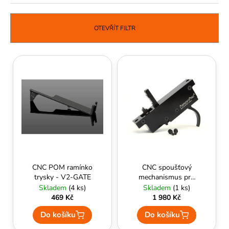
z
č
u
e
j
n
OTEVŘÍT FILTR
e
í
m
p
V
e
r
ý
o
p
d
i
u
s
k
p
t
r
ů
o
d
CNC POM ramínko
CNC spoušťový
u
trysky - V2-GATE
mechanismus pro
pušky M24 - Gen.2
Skladem
(4 ks)
Skladem
(1 ks)
k
469 Kč
1 980 Kč
t
Do košíku
Do košíku
ů