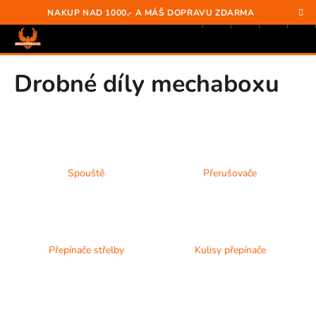
K
Přejít
Hledat
Nákup
M
Přihlášení
NAKUP NAD 1000,- A MÁŠ DOPRAVU ZDARMA
na
o
obsah
Zpět
Zpět
košík
š
í
C
Drobné díly mechaboxu
k
O
P
O
T
Ř
Spouště
Přerušovače
E
B
U
J
Přepínače střelby
Kulisy přepínače
E
T
E
N