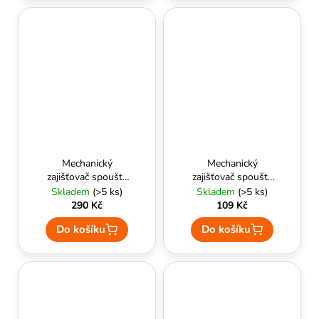
Mechanický
Mechanický
zajišťovač spouště
zajišťovač spouště
(CNC) - RetroArms
v.2 - Delta Armory
Skladem
(>5 ks)
Skladem
(>5 ks)
290 Kč
109 Kč
Do košíku
Do košíku