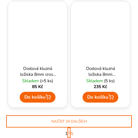
Ocelová kluzná
Ocelová kluzná
ložiska 8mm cross
ložiska 8mm
slot - SHS
Graphite
Skladem
(>5 ks)
Skladem
(5 ks)
(ULTIMATE®) - ASG
85 Kč
235 Kč
Do košíku
Do košíku
NAČÍST 24 DALŠÍCH
S
1
5
t