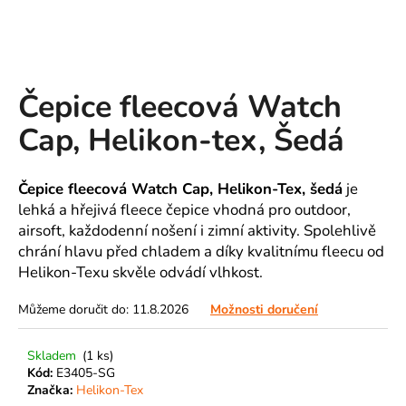
A
J
Í
T
Čepice fleecová Watch
?
Cap, Helikon-tex, Šedá
Čepice fleecová Watch Cap, Helikon-Tex, šedá
je
lehká a hřejivá fleece čepice vhodná pro outdoor,
HLEDAT
airsoft, každodenní nošení i zimní aktivity. Spolehlivě
chrání hlavu před chladem a díky kvalitnímu fleecu od
Helikon-Texu skvěle odvádí vlhkost.
D
o
Můžeme doručit do:
11.8.2026
Možnosti doručení
p
o
Skladem
(1 ks)
r
Kód:
E3405-SG
u
Značka:
Helikon-Tex