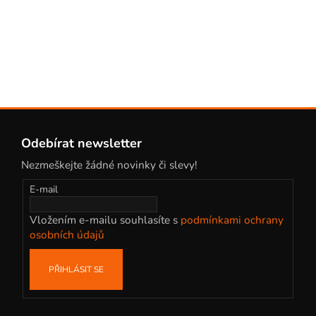
Z
á
Odebírat newsletter
p
Nezmeškejte žádné novinky či slevy!
a
t
E-mail
í
Vložením e-mailu souhlasíte s
podmínkami ochrany
osobních údajů
PŘIHLÁSIT SE