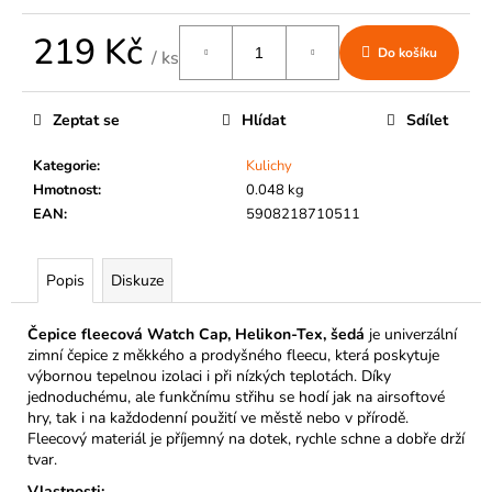
č
u
219 Kč
j
Do košíku
/ ks
e
Měrná
m
cena:
e
Zeptat se
Hlídat
Sdílet
Kategorie
:
Kulichy
Hmotnost
:
0.048 kg
EAN
:
5908218710511
Popis
Diskuze
Čepice fleecová Watch Cap, Helikon-Tex, šedá
je univerzální
zimní čepice z měkkého a prodyšného fleecu, která poskytuje
výbornou tepelnou izolaci i při nízkých teplotách. Díky
jednoduchému, ale funkčnímu střihu se hodí jak na airsoftové
hry, tak i na každodenní použití ve městě nebo v přírodě.
Fleecový materiál je příjemný na dotek, rychle schne a dobře drží
tvar.
Vlastnosti: