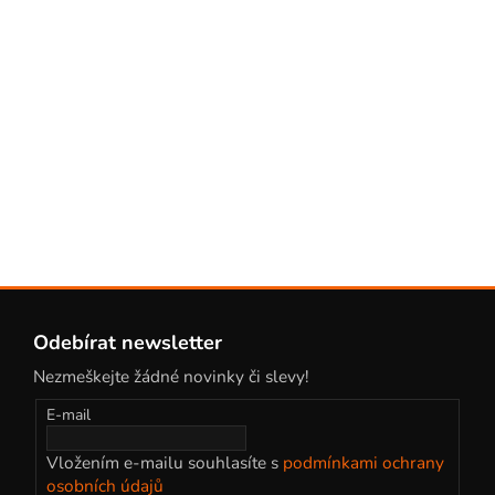
Z
á
Odebírat newsletter
p
Nezmeškejte žádné novinky či slevy!
a
t
E-mail
í
Vložením e-mailu souhlasíte s
podmínkami ochrany
osobních údajů