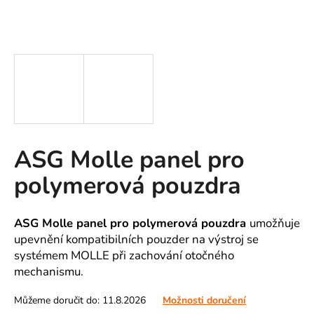
A
J
Í
T
?
ASG Molle panel pro
HLEDAT
polymerová pouzdra
D
ASG Molle panel pro polymerová pouzdra
umožňuje
o
upevnění kompatibilních pouzder na výstroj se
p
systémem MOLLE při zachování otočného
o
mechanismu.
r
u
Můžeme doručit do:
11.8.2026
Možnosti doručení