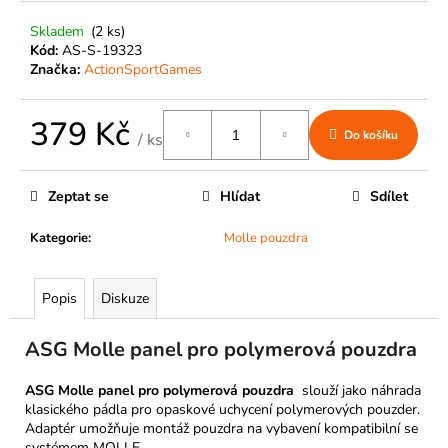
č
u
Skladem
(2 ks)
j
Kód:
AS-S-19323
e
Značka:
ActionSportGames
m
e
379 Kč
Do košíku
/ ks
Měrná
cena:
Zeptat se
Hlídat
Sdílet
Kategorie
:
Molle pouzdra
Popis
Diskuze
ASG Molle panel pro polymerová pouzdra
ASG Molle panel pro polymerová pouzdra
slouží jako náhrada
klasického pádla pro opaskové uchycení polymerových pouzder.
Adaptér umožňuje montáž pouzdra na vybavení kompatibilní se
systémem MOLLE.