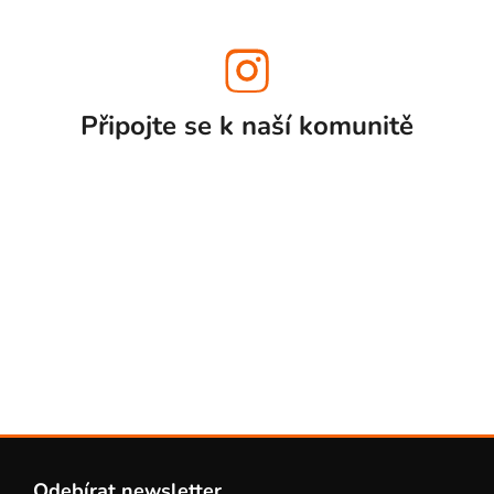
Připojte se k naší
komunitě
Z
á
Odebírat newsletter