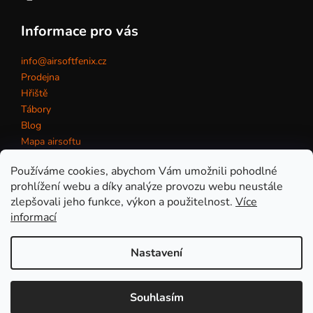
Informace pro vás
info@airsoftfenix.cz
Prodejna
Hřiště
Tábory
Blog
Mapa airsoftu
Kontakt
Používáme cookies, abychom Vám umožnili pohodlné
prohlížení webu a díky analýze provozu webu neustále
zlepšovali jeho funkce, výkon a použitelnost.
Více
Obchodní podmínky
informací
Nastavení
Vytvořil Shoptet
Copyright 2026
eshop AirsoftFenix.cz
. Všechna práva
Souhlasím
vyhrazena.