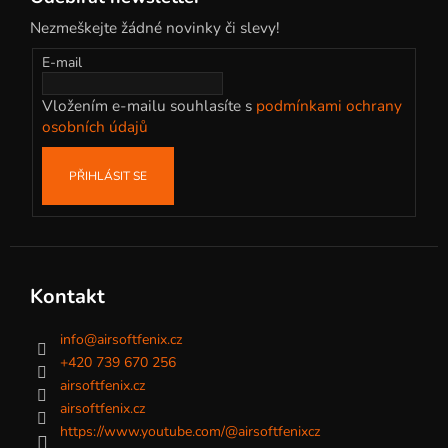
p
Nezmeškejte žádné novinky či slevy!
a
t
E-mail
í
Vložením e-mailu souhlasíte s
podmínkami ochrany
osobních údajů
PŘIHLÁSIT SE
Kontakt
info
@
airsoftfenix.cz
+420 739 670 256
airsoftfenix.cz
airsoftfenix.cz
https://www.youtube.com/@airsoftfenixcz