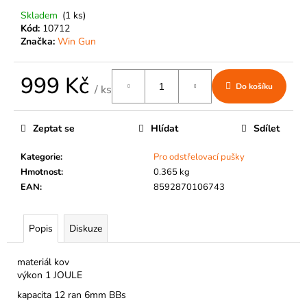
č
u
Skladem
(1 ks)
Kód:
10712
j
Značka:
Win Gun
e
m
e
999 Kč
Do košíku
/ ks
Měrná
cena:
Zeptat se
Hlídat
Sdílet
Kategorie
:
Pro odstřelovací pušky
Hmotnost
:
0.365 kg
EAN
:
8592870106743
Popis
Diskuze
materiál kov
výkon 1 JOULE
kapacita 12 ran 6mm BBs