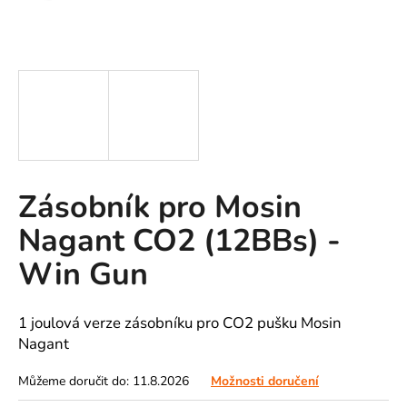
A
J
Í
T
?
Zásobník pro Mosin
HLEDAT
Nagant CO2 (12BBs) -
Win Gun
D
o
1 joulová verze zásobníku pro CO2 pušku Mosin
p
Nagant
o
r
Můžeme doručit do:
11.8.2026
Možnosti doručení
u