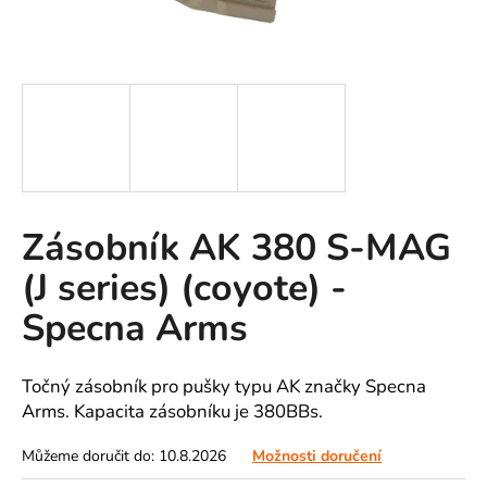
A
J
Í
T
?
Zásobník AK 380 S-MAG
HLEDAT
(J series) (coyote) -
Specna Arms
D
o
Točný zásobník pro pušky typu AK značky Specna
p
Arms. Kapacita zásobníku je 380BBs.
o
r
Můžeme doručit do:
10.8.2026
Možnosti doručení
u