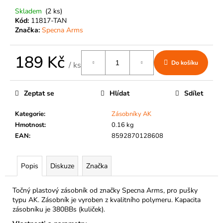
č
u
Skladem
(2 ks)
Kód:
11817-TAN
j
Značka:
Specna Arms
e
m
e
189 Kč
Do košíku
/ ks
Měrná
cena:
Zeptat se
Hlídat
Sdílet
Kategorie
:
Zásobníky AK
Hmotnost
:
0.16 kg
EAN
:
8592870128608
Popis
Diskuze
Značka
Točný plastový zásobník od značky Specna Arms, pro pušky
typu AK. Zásobník je vyroben z kvalitního polymeru. Kapacita
zásobníku je 380BBs (kuliček).