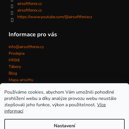
airsoftfenix.cz
airsoftfenix.cz
https://www.youtube.com/@airsoftfenixcz
Informace pro vás
info@airsoftfenix.cz
Prodejna
Hřiště
Tábory
Blog
Mapa airsoftu
Kontakt
Používáme cookies, abychom Vám umožnili pohodlné
prohlížení webu a díky analýze provozu webu neustále
zlepšovali jeho funkce, výkon a použitelnost.
Více
Obchodní podmínky
informací
Nastavení