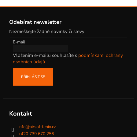
Z
á
Odebírat newsletter
p
Nezmeškejte žádné novinky či slevy!
a
t
E-mail
í
Vložením e-mailu souhlasíte s
podmínkami ochrany
osobních údajů
PŘIHLÁSIT SE
Kontakt
info
@
airsoftfenix.cz
+420 739 670 256