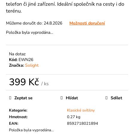
č
telefon či jiné zařízení. Ideální společník na cesty i do
u
terénu.
j
e
Můžeme doručit do:
24.8.2026
Možnosti doručení
m
Položka byla vyprodána…
e
Na dotaz
Kód:
EWN26
Značka:
Solight
399 Kč
/ ks
Měrná
cena:
Zeptat se
Hlídat
Sdílet
Kategorie
:
Klasické svítilny
Hmotnost
:
0.27 kg
EAN
:
8592718021894
Položka byla vyprodána…