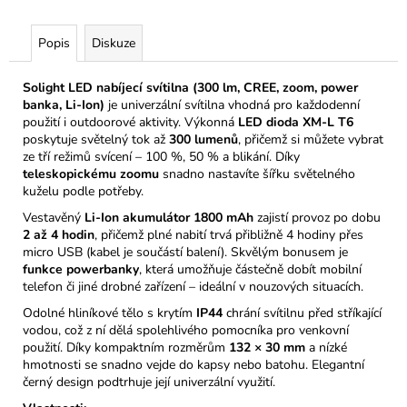
Popis
Diskuze
Solight LED nabíjecí svítilna (300 lm, CREE, zoom, power
banka, Li-Ion)
je univerzální svítilna vhodná pro každodenní
použití i outdoorové aktivity. Výkonná
LED dioda XM-L T6
poskytuje světelný tok až
300 lumenů
, přičemž si můžete vybrat
ze tří režimů svícení – 100 %, 50 % a blikání. Díky
teleskopickému zoomu
snadno nastavíte šířku světelného
kuželu podle potřeby.
Vestavěný
Li-Ion akumulátor 1800 mAh
zajistí provoz po dobu
2 až 4 hodin
, přičemž plné nabití trvá přibližně 4 hodiny přes
micro USB (kabel je součástí balení). Skvělým bonusem je
funkce powerbanky
, která umožňuje částečně dobít mobilní
telefon či jiné drobné zařízení – ideální v nouzových situacích.
Odolné hliníkové tělo s krytím
IP44
chrání svítilnu před stříkající
vodou, což z ní dělá spolehlivého pomocníka pro venkovní
použití. Díky kompaktním rozměrům
132 × 30 mm
a nízké
hmotnosti se snadno vejde do kapsy nebo batohu. Elegantní
černý design podtrhuje její univerzální využití.