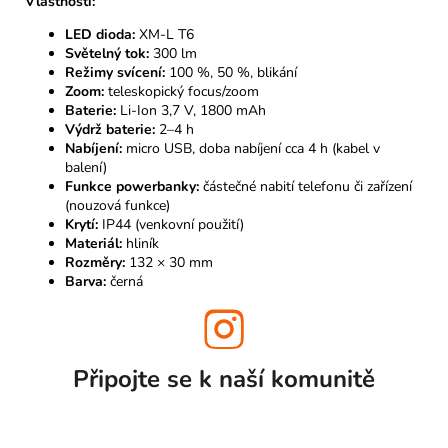
Vlastnosti:
LED dioda:
XM-L T6
Světelný tok:
300 lm
Režimy svícení:
100 %, 50 %, blikání
Zoom:
teleskopický focus/zoom
Baterie:
Li-Ion 3,7 V, 1800 mAh
Výdrž baterie:
2–4 h
Nabíjení:
micro USB, doba nabíjení cca 4 h (kabel v
balení)
Funkce powerbanky:
částečné nabití telefonu či zařízení
(nouzová funkce)
Krytí:
IP44 (venkovní použití)
Materiál:
hliník
Rozměry:
132 × 30 mm
Barva:
černá
Připojte se k naší
komunitě