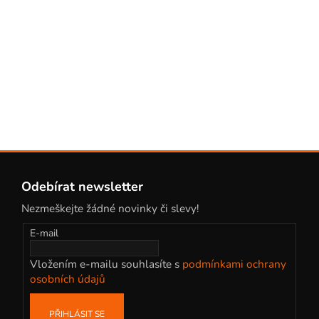
Z
á
Odebírat newsletter
p
Nezmeškejte žádné novinky či slevy!
a
t
E-mail
í
Vložením e-mailu souhlasíte s
podmínkami ochrany
osobních údajů
PŘIHLÁSIT SE