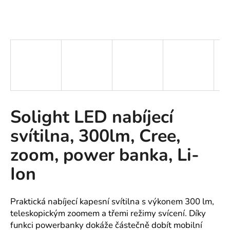
A
J
Í
T
?
Solight LED nabíjecí
HLEDAT
svítilna, 300lm, Cree,
zoom, power banka, Li-
D
Ion
o
p
o
Praktická nabíjecí kapesní svítilna s výkonem 300 lm,
r
teleskopickým zoomem a třemi režimy svícení. Díky
u
funkci powerbanky dokáže částečně dobít mobilní