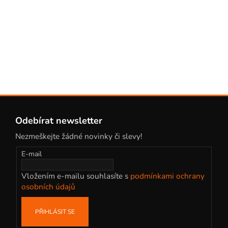
Z
á
Odebírat newsletter
p
Nezmeškejte žádné novinky či slevy!
a
t
E-mail
í
Vložením e-mailu souhlasíte s
podmínkami ochrany
osobních údajů
PŘIHLÁSIT SE