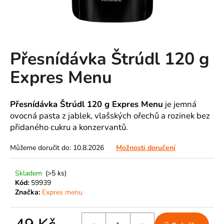
A
J
Í
T
Přesnídávka Štrúdl 120 g
?
Expres Menu
Přesnídávka Štrúdl 120 g Expres Menu
je jemná
ovocná pasta z jablek, vlašských ořechů a rozinek bez
HLEDAT
přidaného cukru a konzervantů.
Můžeme doručit do:
10.8.2026
Možnosti doručení
D
o
Skladem
(>5 ks)
p
Kód:
59939
o
Značka:
Expres menu
r
u