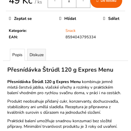
49 Kč
č
Do košíku
/ ks
u
Měrná
j
cena:
Zeptat se
Hlídat
Sdílet
e
m
Kategorie
:
Snack
e
EAN
:
8594043795334
Popis
Diskuze
Přesnídávka Štrúdl 120 g Expres Menu
Přesnídávka Štrúdl 120 g Expres Menu
kombinuje jemně
mletá čerstvá jablka, vlašské ořechy a rozinky v praktickém
balení vhodném pro rychlou svačinu doma, v práci i na cestách.
Produkt neobsahuje přidaný cukr, konzervanty, dochucovadla,
stabilizátory ani umělá sladidla. Receptura je připravena z
kvalitních surovin s důrazem na jednoduché složení.
Praktické balení umožňuje snadnou konzumaci bez složité
přípravy. Minimální trvanlivost produktu je 3 roky od uvaření.