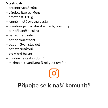
Vlastnosti
– přesnídávka Štrúdl
– výrobce Expres Menu
– hmotnost 120 g
– jemně mletá ovocná pasta
– obsahuje jablka, vlašské ořechy a rozinky
– bez přidaného cukru
– bez konzervantů
– bez dochucovadel
– bez umělých sladidel
– bez stabilizátorů
– praktické balení
– vhodné na cesty i domů
– minimální trvanlivost 3 roky od uvaření
Připojte se k naší
komunitě