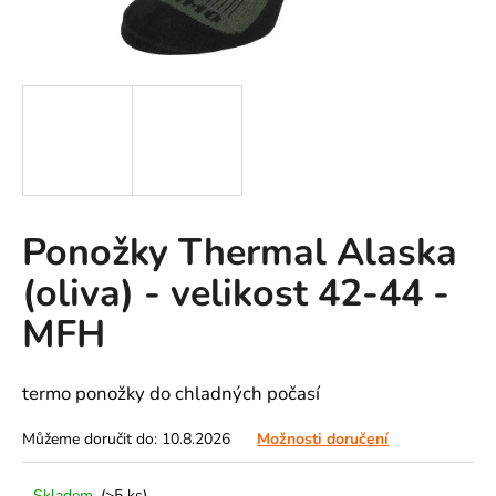
A
J
Í
T
?
Ponožky Thermal Alaska
HLEDAT
(oliva) - velikost 42-44 -
MFH
D
o
termo ponožky do chladných počasí
p
o
Můžeme doručit do:
10.8.2026
Možnosti doručení
r
u
Skladem
(>5 ks)