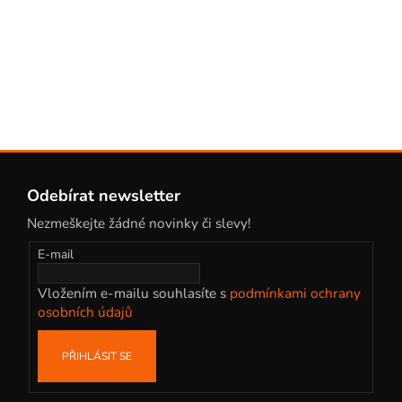
Z
á
Odebírat newsletter
p
Nezmeškejte žádné novinky či slevy!
a
t
E-mail
í
Vložením e-mailu souhlasíte s
podmínkami ochrany
osobních údajů
PŘIHLÁSIT SE