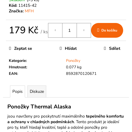
č
Kód:
11415-42
u
Značka:
MFH
j
e
m
179 Kč
Do košíku
/ ks
e
Měrná
cena:
Zeptat se
Hlídat
Sdílet
Kategorie
:
Ponožky
Hmotnost
:
0.077 kg
EAN
:
8592870120671
Popis
Diskuze
Ponožky Thermal Alaska
jsou navrženy pro poskytnutí maximálního
tepelného komfortu
a ochrany v chladných podmínkách
. Tento produkt je ideální
pro ty, kteří hledají kvalitní, teplé a odolné ponožky pro