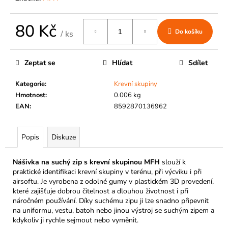
č
u
j
80 Kč
Do košíku
e
/ ks
Měrná
m
cena:
e
Zeptat se
Hlídat
Sdílet
Kategorie
:
Krevní skupiny
Hmotnost
:
0.006 kg
EAN
:
8592870136962
Popis
Diskuze
Nášivka na suchý zip s krevní skupinou MFH
slouží k
praktické identifikaci krevní skupiny v terénu, při výcviku i při
airsoftu. Je vyrobena z odolné gumy v plastickém 3D provedení,
které zajišťuje dobrou čitelnost a dlouhou životnost i při
náročném používání. Díky suchému zipu ji lze snadno připevnit
na uniformu, vestu, batoh nebo jinou výstroj se suchým zipem a
kdykoliv ji rychle sejmout nebo vyměnit.