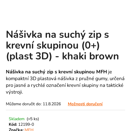
A
J
Í
T
Nášivka na suchý zip s
?
krevní skupinou (0+)
(plast 3D) - khaki brown
HLEDAT
Nášivka na suchý zip s krevní skupinou MFH
je
kompaktní 3D plastová nášivka z pružné gumy, určená
pro jasné a rychlé označení krevní skupiny na taktické
výstroji.
D
o
Můžeme doručit do:
11.8.2026
Možnosti doručení
p
o
r
Skladem
(>5 ks)
u
Kód:
12199-0
Značka:
MFH