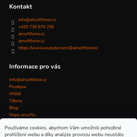
Kontakt
info
@
airsoftfenix.cz
+420 739 670 256
airsoftfenix.cz
airsoftfenix.cz
https://www.youtube.com/@airsoftfenixcz
Informace pro vás
info@airsoftfenix.cz
Prodejna
Hřiště
Tábory
Blog
Mapa airsoftu
Kontakt
Používáme cookies, abychom Vám umožnili pohodlné
prohlížení webu a díky analýze provozu webu neustále