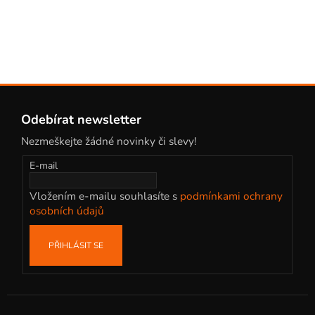
Z
á
Odebírat newsletter
p
Nezmeškejte žádné novinky či slevy!
a
t
E-mail
í
Vložením e-mailu souhlasíte s
podmínkami ochrany
osobních údajů
PŘIHLÁSIT SE