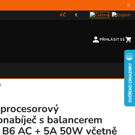
KČ
€
PŘIHLÁSIT SE
X
procesorový
onabíječ s balancerem
 B6 AC + 5A 50W včetně