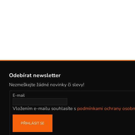
Z
á
Odebírat newsletter
p
Nezmeškejte žádné novinky či slevy!
a
t
E-mail
í
Vložením e-mailu souhlasíte s
podmínkami ochrany osobn
PŘIHLÁSIT SE