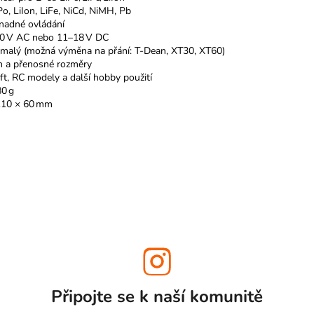
Po, LiIon, LiFe, NiCd, NiMH, Pb
snadné ovládání
40 V AC nebo 11–18 V DC
 malý (možná výměna na přání: T-Dean, XT30, XT60)
n a přenosné rozměry
ft, RC modely a další hobby použití
0 g
110 × 60 mm
Připojte se k naší
komunitě