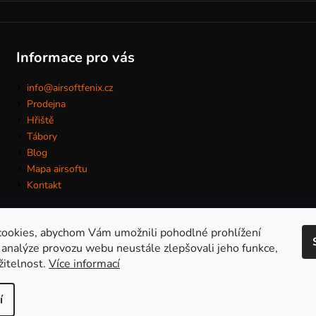
Informace pro vás
info@airsoftfenix.cz
Prodejna
Hřiště
Tábory
Blog
Mapa airsoftu
Kontakt
ookies, abychom Vám umožnili pohodlné prohlížení
Obchodní podmínky
 analýze provozu webu neustále zlepšovali jeho funkce,
žitelnost.
Více informací
í