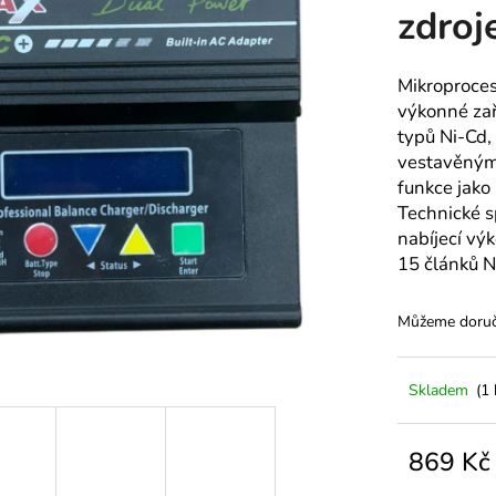
zdroj
Mikroproce
výkonné zař
typů Ni-Cd, 
vestavěným 
funkce jako
Technické s
nabíjecí vý
15 článků N
Můžeme doruči
Skladem
(1 
869 K
Měrná