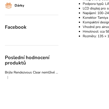
Podpora typů: Li
Dárky
LCD displej pro 
Napájení: 100–2
Konektor Tamiya
Kompaktní desig
Facebook
Vhodné pro airso
Hmotnost: cca 58
Rozměry: 135 × 
Poslední hodnocení
produktů
Brýle Rendezvous Clear nemlživé - Pyramex
|
Hodnocení produktu je 5 z 5 hvězdiček.