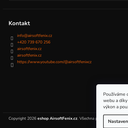
Kontakt
info
@
airsoftfenix.cz
+420 739 670 256
airsoftfenix.cz
airsoftfenix.cz
https://www.youtube.com/@airsoftfenixcz
Používáme c
webu a díky
výkon a pou
Copyright 2026
eshop AirsoftFenix.cz
. Všechna práva vyhrazena.
Nastaven