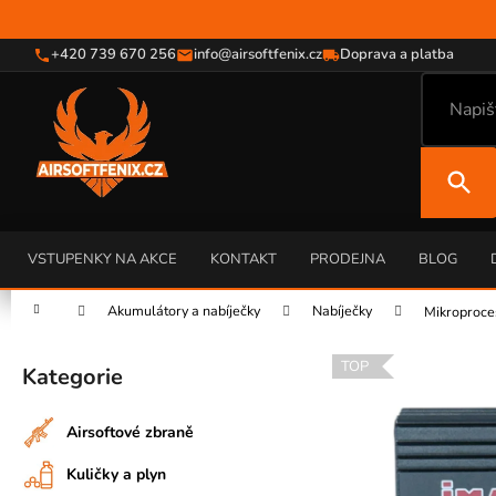
K
Přejít
na
o
obsah
+420 739 670 256
info@airsoftfenix.cz
Doprava a platba
Zpět
Zpět
š
do
do
í
C
k
obchodu
obchodu
O
P
O
T
Ř
VSTUPENKY NA AKCE
KONTAKT
PRODEJNA
BLOG
E
Domů
Akumulátory a nabíječky
Nabíječky
Mikroproce
B
P
U
o
TOP
Kategorie
J
Přeskočit
s
kategorie
E
t
T
Airsoftové zbraně
r
E
Kuličky a plyn
a
N