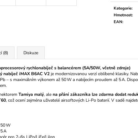
cena:
Kategorie
:
Hmotnost
:
EAN
:
í (8)
Diskuze
rocesorový rychlonabíječ s balancérem (5A/50W, včetně zdroje)
vý nabíječ iMAX B6AC V2
je modernizovanou verzí oblíbené klasiky. Nabí
, Pb – s maximálním výkonem až 50 W a nabíjecím proudem až 5 A. Dispo
jem.
onektorem
Tamiya malý
, ale
na přání zákazníka lze zdarma dodat reduk
T60
, což ocení zejména uživatelé airsoftových Li-Po baterií. V sadě najde
ž 50 W
 5 A
ncér pro 2–6s LiPo/LiFe/LiIon