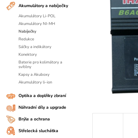
n
Akumulátory a nabíječky
A
n
J
Akumulátory Li-POL
í
Í
Akumulátory NI-MH
p
T
Nabíječky
a
?
Redukce
n
Sáčky a indikátory
D
e
Konektory
o
l
Baterie pro kolimátory a
p
svítilny
o
Kapsy a Akuboxy
r
Akumulátory li-ion
u
č
Optika a doplňky zbraní
u
j
Náhradní díly a upgrade
e
Brýle a ochrana
m
e
Střelecká sluchátka