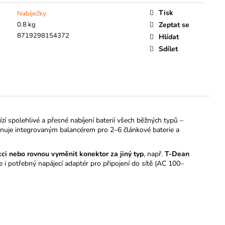
Tisk
Nabíječky
0.8 kg
Zeptat se
8719298154372
Hlídat
Sdílet
zí spolehlivé a přesné nabíjení baterií všech běžných typů –
nuje integrovaným balancérem pro 2–6 článkové baterie a
ci nebo rovnou vyměnit konektor za jiný typ
, např.
T-Dean
te i potřebný napájecí adaptér pro připojení do sítě (AC 100–