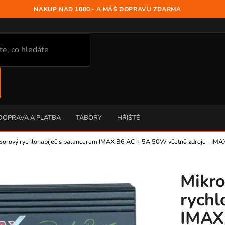
NAKUP NAD 1000,- A MÁŠ DOPRAVU ZDARMA
DOPRAVA A PLATBA
TÁBORY
HŘIŠTĚ
sorový rychlonabíječ s balancerem IMAX B6 AC + 5A 50W včetně zdroje - IMA
Mikro
rychl
IMAX