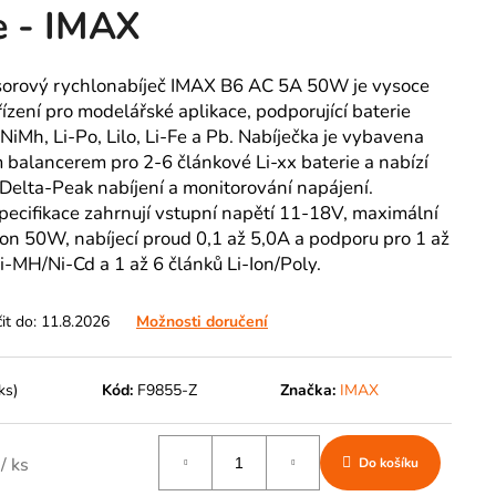
e - IMAX
sorový rychlonabíječ IMAX B6 AC 5A 50W je vysoce
ízení pro modelářské aplikace, podporující baterie
NiMh, Li-Po, Lilo, Li-Fe a Pb. Nabíječka je vybavena
balancerem pro 2-6 článkové Li-xx baterie a nabízí
 Delta-Peak nabíjení a monitorování napájení.
pecifikace zahrnují vstupní napětí 11-18V, maximální
kon 50W, nabíjecí proud 0,1 až 5,0A a podporu pro 1 až
i-MH/Ni-Cd a 1 až 6 článků Li-Ion/Poly.
t do:
11.8.2026
Možnosti doručení
ks)
Kód:
F9855-Z
Značka:
IMAX
č
/ ks
Do košíku