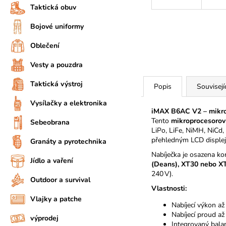
Taktická obuv
Bojové uniformy
Oblečení
Vesty a pouzdra
Taktická výstroj
Popis
Souvisejíc
Vysílačky a elektronika
iMAX B6AC V2 – mikrop
Tento
mikroprocesoro
Sebeobrana
LiPo, LiFe, NiMH, NiCd
přehledným LCD disple
Granáty a pyrotechnika
Nabíječka je osazena k
Jídlo a vaření
(Deans), XT30 nebo X
240 V).
Outdoor a survival
Vlastnosti:
Vlajky a patche
Nabíjecí výkon a
Nabíjecí proud až
výprodej
Integrovaný bala