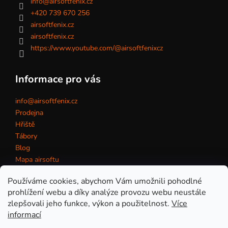
info
@
airsoftfenix.cz
+420 739 670 256
airsoftfenix.cz
airsoftfenix.cz
https://www.youtube.com/@airsoftfenixcz
Informace pro vás
info@airsoftfenix.cz
Prodejna
Hřiště
Tábory
Blog
Mapa airsoftu
Kontakt
Používáme cookies, abychom Vám umožnili pohodlné
prohlížení webu a díky analýze provozu webu neustále
zlepšovali jeho funkce, výkon a použitelnost.
Více
Obchodní podmínky
informací