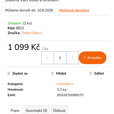
č
u
Můžeme doručit do:
10.8.2026
Možnosti doručení
j
e
m
Skladem
(2 ks)
e
Kód:
9822
Značka:
Theta Optics
1 099 Kč
/ ks
Měrná
Do košíku
cena:
Zeptat se
Hlídat
Sdílet
Kategorie
:
Kolimátory
Hmotnost
:
0.2 kg
EAN
:
8592870088070
Popis
Související (3)
Diskuze