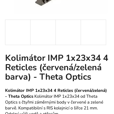
A
J
Í
T
?
Kolimátor IMP 1x23x34 4
HLEDAT
Reticles (červená/zelená
barva) - Theta Optics
D
o
Kolimátor IMP 1x23x34 4 Reticles (červená/zelená)
p
- Theta Optics
Kolimátor IMP 1x23x34 od Theta
o
Optics s čtyřmi záměrnými body v červené a zelené
r
barvě. Kompatibilní s RIS kolejnicí o šířce 21 mm.
u
Odolný vůči vodě a otřesům.