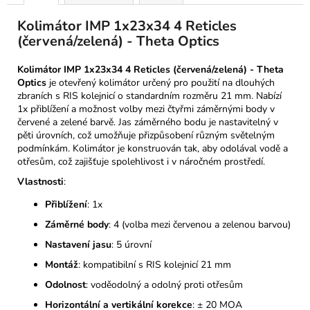
Kolimátor IMP 1x23x34 4 Reticles
(červená/zelená) - Theta Optics
Kolimátor IMP 1x23x34 4 Reticles (červená/zelená) - Theta
Optics
je otevřený kolimátor určený pro použití na dlouhých
zbraních s RIS kolejnicí o standardním rozměru 21 mm. Nabízí
1x přiblížení a možnost volby mezi čtyřmi záměrnými body v
červené a zelené barvě. Jas záměrného bodu je nastavitelný v
pěti úrovních, což umožňuje přizpůsobení různým světelným
podmínkám. Kolimátor je konstruován tak, aby odolával vodě a
otřesům, což zajišťuje spolehlivost i v náročném prostředí.
Vlastnosti
:
Přiblížení
: 1x
Záměrné body
: 4 (volba mezi červenou a zelenou barvou)
Nastavení jasu
: 5 úrovní
Montáž
: kompatibilní s RIS kolejnicí 21 mm
Odolnost
: voděodolný a odolný proti otřesům
Horizontální a vertikální korekce
: ± 20 MOA