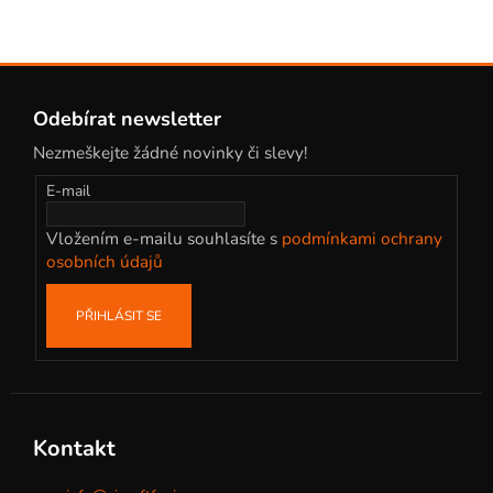
Z
á
Odebírat newsletter
p
Nezmeškejte žádné novinky či slevy!
a
t
E-mail
í
Vložením e-mailu souhlasíte s
podmínkami ochrany
osobních údajů
PŘIHLÁSIT SE
Kontakt