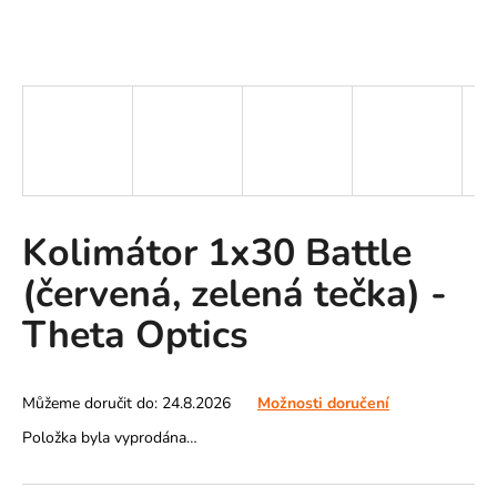
A
J
Í
T
?
Kolimátor 1x30 Battle
HLEDAT
(červená, zelená tečka) -
Theta Optics
D
o
p
Můžeme doručit do:
24.8.2026
Možnosti doručení
o
Položka byla vyprodána…
r
u