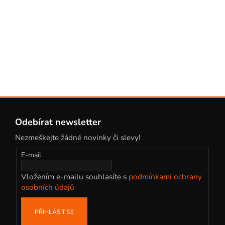
Z
á
Odebírat newsletter
p
Nezmeškejte žádné novinky či slevy!
a
t
E-mail
í
Vložením e-mailu souhlasíte s
podmínkami ochrany
osobních údajů
PŘIHLÁSIT SE