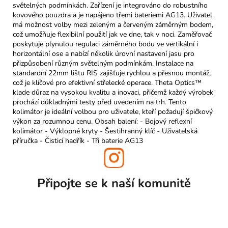
světelných podmínkách. Zařízení je integrováno do robustního
kovového pouzdra a je napájeno třemi bateriemi AG13. Uživatel
má možnost volby mezi zeleným a červeným záměrným bodem,
což umožňuje flexibilní použití jak ve dne, tak v noci. Zaměřovač
poskytuje plynulou regulaci záměrného bodu ve vertikální i
horizontální ose a nabízí několik úrovní nastavení jasu pro
přizpůsobení různým světelným podmínkám. Instalace na
standardní 22mm lištu RIS zajišťuje rychlou a přesnou montáž,
což je klíčové pro efektivní střelecké operace. Theta Optics™
klade důraz na vysokou kvalitu a inovaci, přičemž každý výrobek
prochází důkladnými testy před uvedením na trh. Tento
kolimátor je ideální volbou pro uživatele, kteří požadují špičkový
výkon za rozumnou cenu. Obsah balení: - Bojový reflexní
kolimátor - Výklopné kryty - Šestihranný klíč - Uživatelská
příručka - Čisticí hadřík - Tři baterie AG13
Připojte se k naší
komunitě