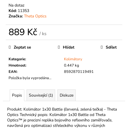
č
Na dotaz
u
Kód:
11353
j
Značka:
Theta Optics
e
m
889 Kč
e
/ ks
Měrná
cena:
Zeptat se
Hlídat
Sdílet
Kategorie
:
Kolimátory
Hmotnost
:
0.447 kg
EAN
:
8592870119491
Položka byla vyprodána…
Popis
Související (1)
Diskuze
Produkt: Kolimátor 1x30 Battle (červená, zelená tečka) - Theta
Optics Technický popis: Kolimátor 1x30 Battle od Theta
Optics™ je precizní replika bojového reflexního zaměřovače,
navržená pro optimalizaci střeleckého výkonu v různých