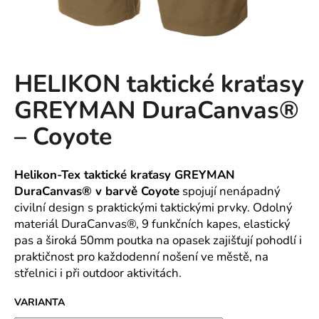
A
J
Í
T
HELIKON taktické kraťasy
?
GREYMAN DuraCanvas®
– Coyote
HLEDAT
Helikon-Tex taktické kraťasy GREYMAN
DuraCanvas® v barvě Coyote
spojují nenápadný
civilní design s praktickými taktickými prvky. Odolný
materiál DuraCanvas®, 9 funkčních kapes, elastický
D
pas a široká 50mm poutka na opasek zajišťují pohodlí i
o
praktičnost pro každodenní nošení ve městě, na
p
o
střelnici i při outdoor aktivitách.
r
VARIANTA
u