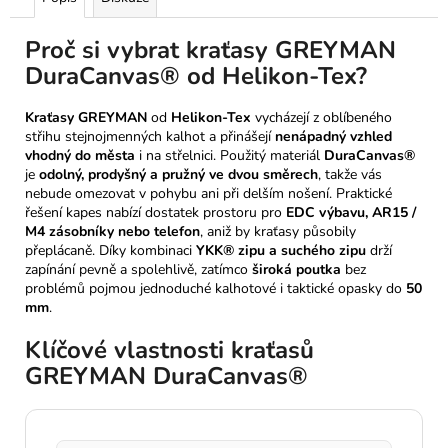
Proč si vybrat kraťasy GREYMAN
DuraCanvas® od Helikon-Tex?
Kraťasy GREYMAN
od
Helikon-Tex
vycházejí z oblíbeného
střihu stejnojmenných kalhot a přinášejí
nenápadný vzhled
vhodný do města
i na střelnici. Použitý materiál
DuraCanvas®
je
odolný, prodyšný a pružný ve dvou směrech
, takže vás
nebude omezovat v pohybu ani při delším nošení. Praktické
řešení kapes nabízí dostatek prostoru pro
EDC výbavu, AR15 /
M4 zásobníky nebo telefon
, aniž by kraťasy působily
přeplácaně. Díky kombinaci
YKK® zipu a suchého zipu
drží
zapínání pevně a spolehlivě, zatímco
široká poutka
bez
problémů pojmou jednoduché kalhotové i taktické opasky do
50
mm
.
Klíčové vlastnosti kraťasů
GREYMAN DuraCanvas®