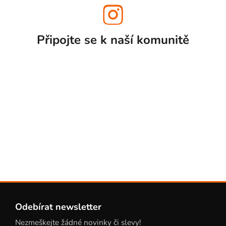
Připojte se k naší
komunitě
Z
á
Odebírat newsletter
p
Nezmeškejte žádné novinky či slevy!