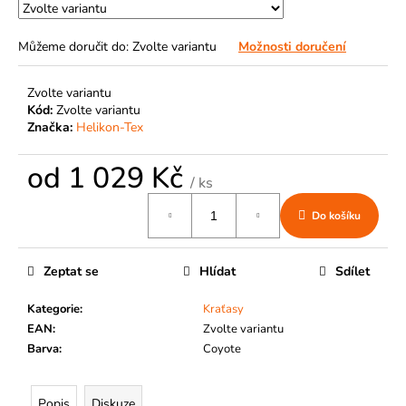
č
u
j
Můžeme doručit do:
Zvolte variantu
Možnosti doručení
e
m
Zvolte variantu
e
Kód:
Zvolte variantu
Značka:
Helikon-Tex
od
1 029 Kč
/ ks
Měrná
Do košíku
cena:
Zeptat se
Hlídat
Sdílet
Kategorie
:
Kraťasy
EAN
:
Zvolte variantu
Barva
:
Coyote
Popis
Diskuze