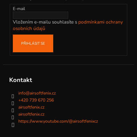
a
t
E-mail
í
Vložením e-mailu souhlasíte s
podmínkami ochrany
osobních údajů
PŘIHLÁSIT SE
Kontakt
info
@
airsoftfenix.cz
+420 739 670 256
airsoftfenix.cz
airsoftfenix.cz
https://www.youtube.com/@airsoftfenixcz