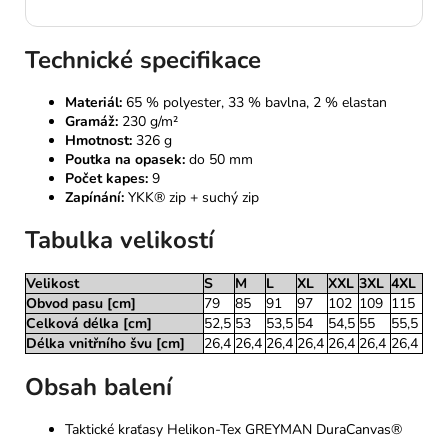
Technické specifikace
Materiál:
65 % polyester, 33 % bavlna, 2 % elastan
Gramáž:
230 g/m²
Hmotnost:
326 g
Poutka na opasek:
do 50 mm
Počet kapes:
9
Zapínání:
YKK® zip + suchý zip
Tabulka velikostí
Velikost
S
M
L
XL
XXL
3XL
4XL
Obvod pasu [cm]
79
85
91
97
102
109
115
Celková délka [cm]
52,5
53
53,5
54
54,5
55
55,5
Délka vnitřního švu [cm]
26,4
26,4
26,4
26,4
26,4
26,4
26,4
Obsah balení
Taktické kraťasy Helikon-Tex GREYMAN DuraCanvas®