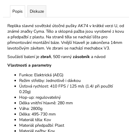
Popis
Diskuze
Replika slavné sovětské útočné pušky AK74 v krátké verzi U, od
známé značky Cyma. Tělo a sklopná pažba jsou vyrobené z kovu
a předpažbí z plastu. Na straně těla se nachází lišta pro
přimontování montážní báze. Vnější hlaveň je zakončena 14mm
levotočivým závitem. Ve zbrani se nachází mechabox V3.
Součástí balení je
zbraň
, 500 ranný
zásobník
a návod
Vlastnosti a parametry
Funkce: Elektrická (AEG)
Režim střelby: Jednotlivě i dávkou
Úsťová rychlost: 410 FPS / 125 m/s (1.4J při použití
0.20g)
Hop-up: regulovatelný
Délka vnitřní hlavně: 280 mm
Váha: 2800g
Délka: 495-730 mm
Materiál těla: Kov
Materiál předpažbí: Plast
Materiál pažby: Kov