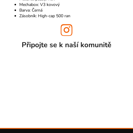
Mechabox: V3 kovový
Barva: Černá
Zásobník: High-cap 500 ran
Připojte se k naší
komunitě
Z