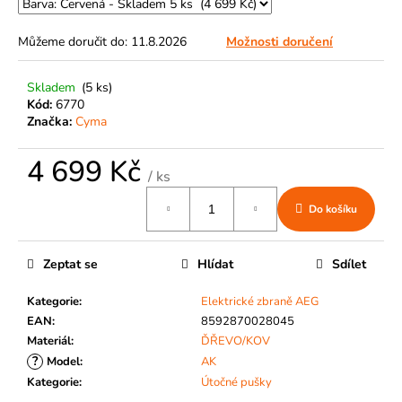
č
u
j
Můžeme doručit do:
11.8.2026
Možnosti doručení
e
m
Skladem
(5 ks)
e
Kód:
6770
Značka:
Cyma
4 699 Kč
/ ks
Měrná
Do košíku
cena:
Zeptat se
Hlídat
Sdílet
Kategorie
:
Elektrické zbraně AEG
EAN
:
8592870028045
Materiál
:
ĎŘEVO/KOV
?
Model
:
AK
Kategorie
:
Útočné pušky