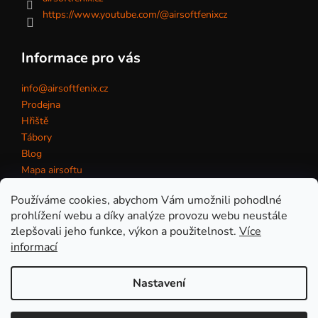
https://www.youtube.com/@airsoftfenixcz
Informace pro vás
info@airsoftfenix.cz
Prodejna
Hřiště
Tábory
Blog
Mapa airsoftu
Kontakt
Používáme cookies, abychom Vám umožnili pohodlné
prohlížení webu a díky analýze provozu webu neustále
zlepšovali jeho funkce, výkon a použitelnost.
Více
Obchodní podmínky
informací
Nastavení
Vytvořil Shoptet
Copyright 2026
eshop AirsoftFenix.cz
. Všechna práva