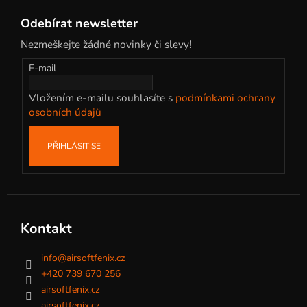
á
Odebírat newsletter
p
Nezmeškejte žádné novinky či slevy!
a
t
E-mail
í
Vložením e-mailu souhlasíte s
podmínkami ochrany
osobních údajů
PŘIHLÁSIT SE
Kontakt
info
@
airsoftfenix.cz
+420 739 670 256
airsoftfenix.cz
airsoftfenix.cz