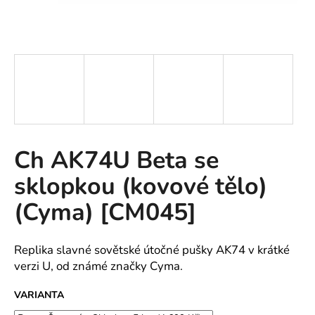
A
J
Í
T
?
Ch AK74U Beta se
HLEDAT
sklopkou (kovové tělo)
(Cyma) [CM045]
D
o
Replika slavné sovětské útočné pušky AK74 v krátké
p
verzi U, od známé značky Cyma.
o
r
VARIANTA
u