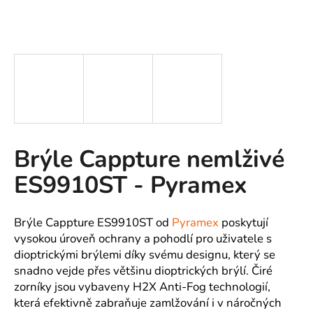
A
J
Í
T
?
Brýle Cappture nemlživé
HLEDAT
ES9910ST - Pyramex
D
Brýle Cappture ES9910ST od
Pyramex
poskytují
o
vysokou úroveň ochrany a pohodlí pro uživatele s
p
dioptrickými brýlemi díky svému designu, který se
o
snadno vejde přes většinu dioptrických brýlí. Čiré
r
zorníky jsou vybaveny H2X Anti-Fog technologií,
u
která efektivně zabraňuje zamlžování i v náročných