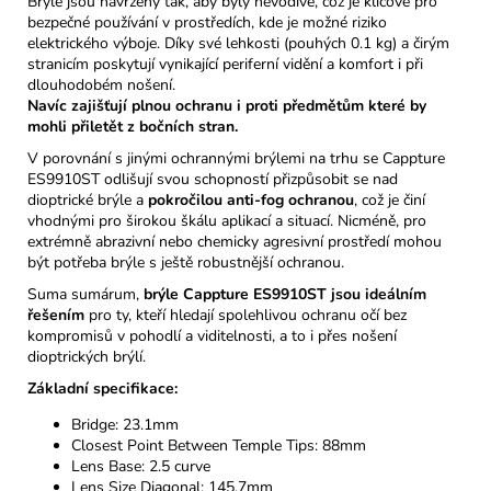
Brýle jsou navrženy tak, aby byly nevodivé, což je klíčové pro
bezpečné používání v prostředích, kde je možné riziko
elektrického výboje. Díky své lehkosti (pouhých 0.1 kg) a čirým
stranicím poskytují vynikající periferní vidění a komfort i při
dlouhodobém nošení.
Navíc zajišťují plnou ochranu i proti předmětům které by
mohli přiletět z bočních stran.
V porovnání s jinými ochrannými brýlemi na trhu se Cappture
ES9910ST odlišují svou schopností přizpůsobit se nad
dioptrické brýle a
pokročilou anti-fog ochranou
, což je činí
vhodnými pro širokou škálu aplikací a situací. Nicméně, pro
extrémně abrazivní nebo chemicky agresivní prostředí mohou
být potřeba brýle s ještě robustnější ochranou.
Suma sumárum,
brýle Cappture ES9910ST jsou ideálním
řešením
pro ty, kteří hledají spolehlivou ochranu očí bez
kompromisů v pohodlí a viditelnosti, a to i přes nošení
dioptrických brýlí.
Základní specifikace:
Bridge: 23.1mm
Closest Point Between Temple Tips: 88mm
Lens Base: 2.5 curve
Lens Size Diagonal: 145.7mm