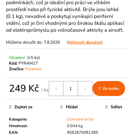
č
podmínkách, což je ideální pro práci ve vlhkém
u
prostředí nebo při fyzické aktivitě. Brýle jsou lehké
j
(0.1 kg), nevodivé a poskytují vynikající periferní
e
vidění, což je činí vhodnými pro širokou škálu aplikací
m
od elektroprůmyslu po volnočasové aktivity a airsoft.
e
Můžeme doručit do:
7.8.2026
Možnosti doručení
Skladem
(>5 ks)
Kód:
PYRAM17
Značka:
Pyramex
249 Kč
Do košíku
/ ks
Měrná
cena:
Zeptat se
Hlídat
Sdílet
Kategorie
:
Ochranné brýle
Hmotnost
:
0.044 kg
EAN
:
8592870081385