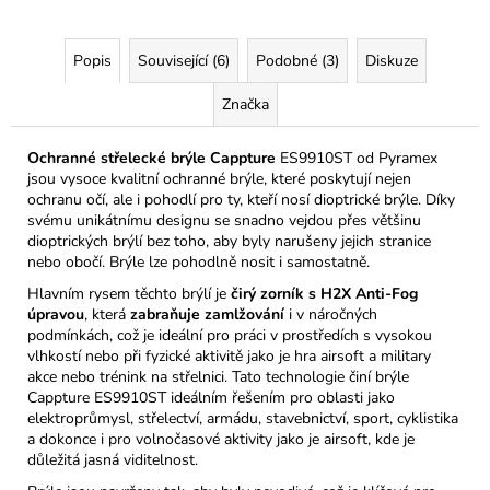
Popis
Související (6)
Podobné (3)
Diskuze
Značka
Ochranné střelecké brýle Cappture
ES9910ST od Pyramex
jsou vysoce kvalitní ochranné brýle, které poskytují nejen
ochranu očí, ale i pohodlí pro ty, kteří nosí dioptrické brýle. Díky
svému unikátnímu designu se snadno vejdou přes většinu
dioptrických brýlí bez toho, aby byly narušeny jejich stranice
nebo obočí. Brýle lze pohodlně nosit i samostatně.
Hlavním rysem těchto brýlí je
čirý zorník s H2X Anti-Fog
úpravou
, která
zabraňuje zamlžování
i v náročných
podmínkách, což je ideální pro práci v prostředích s vysokou
vlhkostí nebo při fyzické aktivitě jako je hra airsoft a military
akce nebo trénink na střelnici. Tato technologie činí brýle
Cappture ES9910ST ideálním řešením pro oblasti jako
elektroprůmysl, střelectví, armádu, stavebnictví, sport, cyklistika
a dokonce i pro volnočasové aktivity jako je airsoft, kde je
důležitá jasná viditelnost.