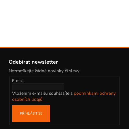
Z
á
Odebírat newsletter
p
Nezmeškejte žádné novinky či slevy!
a
t
E-mail
í
Vložením e-mailu souhlasíte s
podmínkami ochrany
osobních údajů
PŘIHLÁSIT SE