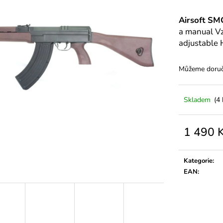
Airsoft SM
a manual Vz.
adjustable
Můžeme doruči
Skladem
(4 
1 490 
Měrná
cena:
Kategorie
:
EAN
: