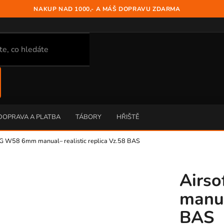
NAKUP NAD 1000,- A MÁŠ DOPRAVU ZDARMA
DOPRAVA A PLATBA
TÁBORY
HŘIŠTĚ
MG W58 6mm manual– realistic replica Vz.58 BAS
Airs
manua
BAS