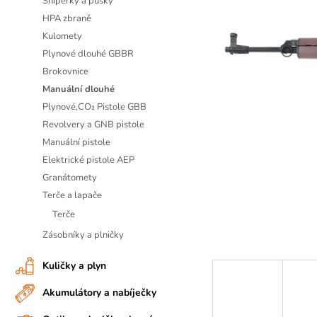
Sniperky a pušky
n
A
HPA zbraně
n
J
Kulomety
í
Í
Plynové dlouhé GBBR
p
T
Brokovnice
a
?
Manuální dlouhé
n
Plynové,CO₂ Pistole GBB
D
e
Revolvery a GNB pistole
o
l
Manuální pistole
p
Elektrické pistole AEP
o
Granátomety
r
Terče a lapače
u
č
Terče
u
Zásobníky a plničky
j
e
Kuličky a plyn
m
e
Akumulátory a nabíječky