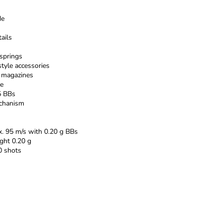
de
ails
springs
style accessories
 magazines
ne
5 BBs
chanism
x. 95 m/s with 0.20 g BBs
ht 0.20 g
0 shots