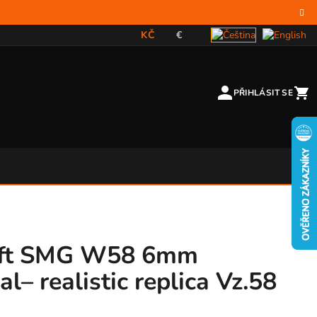
KČ
€
PŘIHLÁSIT SE
oft SMG W58 6mm
l– realistic replica Vz.58