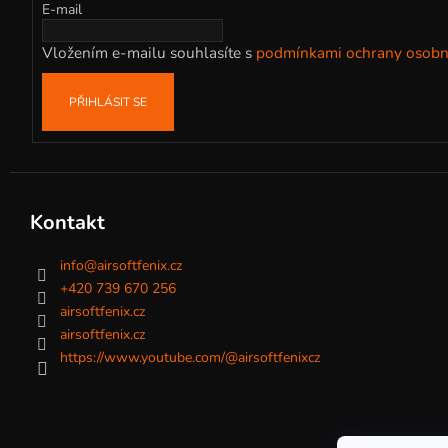
t
E-mail
í
Vložením e-mailu souhlasíte s
podmínkami ochrany osobn
PŘIHLÁSIT SE
Kontakt
info
@
airsoftfenix.cz
+420 739 670 256
airsoftfenix.cz
airsoftfenix.cz
https://www.youtube.com/@airsoftfenixcz