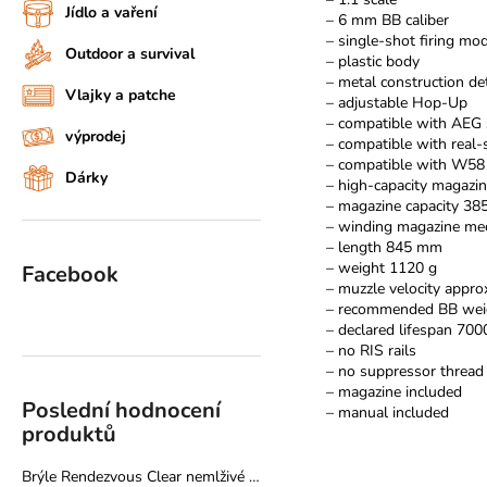
Jídlo a vaření
– 6 mm BB caliber
– single-shot firing mo
Outdoor a survival
– plastic body
– metal construction det
Vlajky a patche
– adjustable Hop-Up
– compatible with AEG 
výprodej
– compatible with real-
– compatible with W58
Dárky
– high-capacity magazi
– magazine capacity 38
– winding magazine me
– length 845 mm
– weight 1120 g
Facebook
– muzzle velocity appro
– recommended BB weig
– declared lifespan 700
– no RIS rails
– no suppressor thread
– magazine included
Poslední hodnocení
– manual included
produktů
Brýle Rendezvous Clear nemlživé - Pyramex