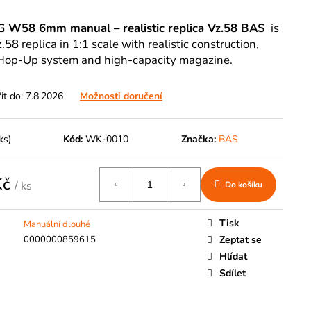
G W58 6mm manual – realistic replica Vz.58 BAS
is
58 replica in 1:1 scale with realistic construction,
 Hop-Up system and high-capacity magazine.
t do:
7.8.2026
Možnosti doručení
ks)
Kód:
WK-0010
Značka:
BAS
Kč
/ ks
Do košíku
Tisk
Manuální dlouhé
0000000859615
Zeptat se
Hlídat
Sdílet