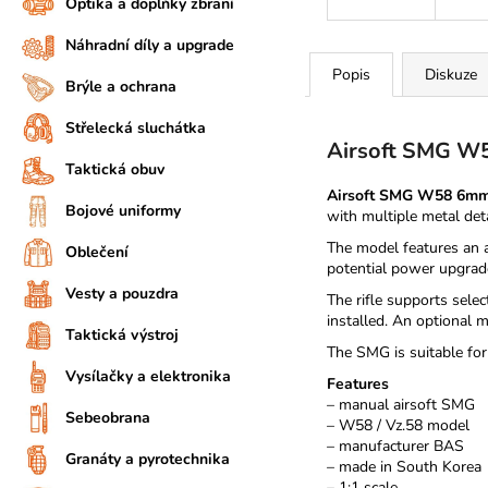
Optika a doplňky zbraní
Náhradní díly a upgrade
Popis
Diskuze
Brýle a ochrana
Střelecká sluchátka
Airsoft SMG W5
Taktická obuv
Airsoft SMG W58 6mm m
Bojové uniformy
with multiple metal deta
The model features an a
Oblečení
potential power upgrad
Vesty a pouzdra
The rifle supports sele
installed. An optional m
Taktická výstroj
The SMG is suitable for 
Vysílačky a elektronika
Features
– manual airsoft SMG
Sebeobrana
– W58 / Vz.58 model
– manufacturer BAS
Granáty a pyrotechnika
– made in South Korea
– 1:1 scale