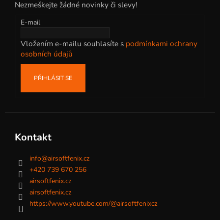
Nezmeškejte žádné novinky či slevy!
a
t
E-mail
í
Vložením e-mailu souhlasíte s
podmínkami ochrany
osobních údajů
PŘIHLÁSIT SE
Kontakt
info
@
airsoftfenix.cz
+420 739 670 256
airsoftfenix.cz
airsoftfenix.cz
https://www.youtube.com/@airsoftfenixcz