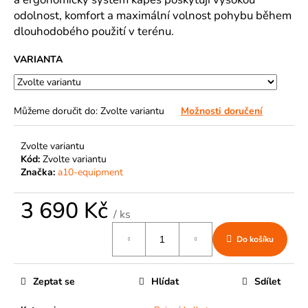
č
odolnost, komfort a maximální volnost pohybu během
u
j
dlouhodobého použití v terénu.
e
VARIANTA
m
e
Můžeme doručit do:
Zvolte variantu
Možnosti doručení
Zvolte variantu
Kód:
Zvolte variantu
Značka:
a10-equipment
3 690 Kč
/ ks
Měrná
Do košíku
cena:
Zeptat se
Hlídat
Sdílet