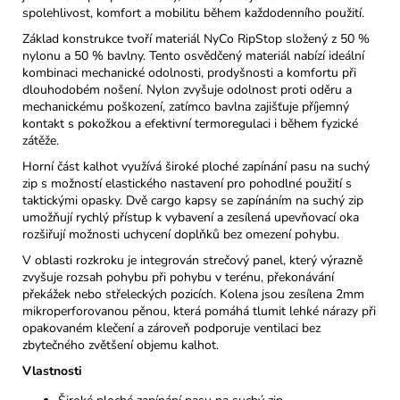
spolehlivost, komfort a mobilitu během každodenního použití.
Základ konstrukce tvoří materiál NyCo RipStop složený z 50 %
nylonu a 50 % bavlny. Tento osvědčený materiál nabízí ideální
kombinaci mechanické odolnosti, prodyšnosti a komfortu při
dlouhodobém nošení. Nylon zvyšuje odolnost proti oděru a
mechanickému poškození, zatímco bavlna zajišťuje příjemný
kontakt s pokožkou a efektivní termoregulaci i během fyzické
zátěže.
Horní část kalhot využívá široké ploché zapínání pasu na suchý
zip s možností elastického nastavení pro pohodlné použití s
taktickými opasky. Dvě cargo kapsy se zapínáním na suchý zip
umožňují rychlý přístup k vybavení a zesílená upevňovací oka
rozšiřují možnosti uchycení doplňků bez omezení pohybu.
V oblasti rozkroku je integrován strečový panel, který výrazně
zvyšuje rozsah pohybu při pohybu v terénu, překonávání
překážek nebo střeleckých pozicích. Kolena jsou zesílena 2mm
mikroperforovanou pěnou, která pomáhá tlumit lehké nárazy při
opakovaném klečení a zároveň podporuje ventilaci bez
zbytečného zvětšení objemu kalhot.
Vlastnosti