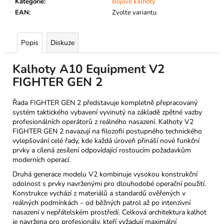
Kategorie
:
Bojové kalhoty
EAN
:
Zvolte variantu
Popis
Diskuze
Kalhoty A10 Equipment V2
FIGHTER GEN 2
Řada FIGHTER GEN 2 představuje kompletně přepracovaný
systém taktického vybavení vyvinutý na základě zpětné vazby
profesionálních operátorů z reálného nasazení. Kalhoty V2
FIGHTER GEN 2 navazují na filozofii postupného technického
vylepšování celé řady, kde každá úroveň přináší nové funkční
prvky a cílená zesílení odpovídající rostoucím požadavkům
moderních operací.
Druhá generace modelu V2 kombinuje vysokou konstrukční
odolnost s prvky navrženými pro dlouhodobé operační použití.
Konstrukce vychází z materiálů a standardů ověřených v
reálných podmínkách – od běžných patrol až po intenzivní
nasazení v nepřátelském prostředí. Celková architektura kalhot
je navržena pro profesionály, kteří vyžadují maximální