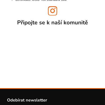
Připojte se k naší
komunitě
Z
á
Odebírat newsletter
p