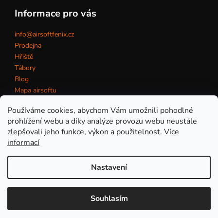
Informace pro vás
info@airsoftfenix.cz
Prodejna
Hřiště
Tábory
Blog
Mapa airsoftu
Kontakt
Používáme cookies, abychom Vám umožnili pohodlné
prohlížení webu a díky analýze provozu webu neustále
zlepšovali jeho funkce, výkon a použitelnost.
Více
Obchodní podmínky
informací
Nastavení
Vytvořil Shoptet
Copyright 2026
eshop AirsoftFenix.cz
. Všechna práva
Souhlasím
vyhrazena.