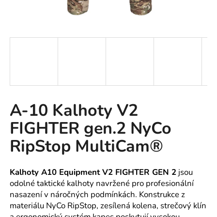
A
J
Í
T
?
A-10 Kalhoty V2
HLEDAT
FIGHTER gen.2 NyCo
RipStop MultiCam®
D
o
Kalhoty A10 Equipment V2 FIGHTER GEN 2
jsou
p
odolné taktické kalhoty navržené pro profesionální
o
nasazení v náročných podmínkách. Konstrukce z
r
materiálu NyCo RipStop, zesílená kolena, strečový klín
u
a ergonomický systém kapes poskytují vysokou