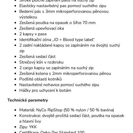
Široké ploché zapínání pasu na suchý zip
Elasticky nastavitelný pas pomocí suchého zipu
Bederní pás s 3mm mikroperforovanou pěnovou
výstelkou
Zesílená poutka na opasek o šířce 70 mm
Zesílená upevňovací oka
2 kapsy v pase
Identifikační zóna „ID + Blood type label“
2 zadní nakládané kapsy se zapínáním na dvojitý suchý
zip
Zesílená sedací část
Strečový klín v rozkroku
2 cargo kapsy se zapínáním na suchý zip
Zesílená kolena s 2mm mikroperforovanou pěnou
Podšité oblasti kotníků
Nastavitelné nohavice pomocí suchého zipu
Háčky pro uchycení k botám
Technické parametry
Materiál: NyCo RipStop (50 % nylon / 50 % bavlna)
Konstrukce: dvojitě prošitá sedací část, poutka na opasek
a hlavní švy
Zipy: YKK
Certifikace: Oeko-Tex Standard 100