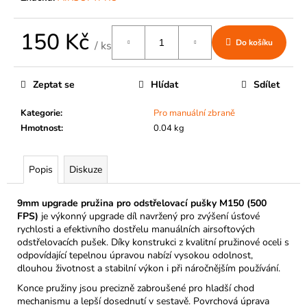
č
u
j
150 Kč
Do košíku
e
/ ks
Měrná
m
cena:
e
Zeptat se
Hlídat
Sdílet
Kategorie
:
Pro manuální zbraně
Hmotnost
:
0.04 kg
Popis
Diskuze
9mm upgrade pružina pro odstřelovací pušky M150 (500
FPS)
je výkonný upgrade díl navržený pro zvýšení úsťové
rychlosti a efektivního dostřelu manuálních airsoftových
odstřelovacích pušek. Díky konstrukci z kvalitní pružinové oceli s
odpovídající tepelnou úpravou nabízí vysokou odolnost,
dlouhou životnost a stabilní výkon i při náročnějším používání.
Konce pružiny jsou precizně zabroušené pro hladší chod
mechanismu a lepší dosednutí v sestavě. Povrchová úprava