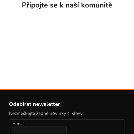
Připojte se k naší
komunitě
Z
á
Odebírat newsletter
p
Nezmeškejte žádné novinky či slevy!
a
t
E-mail
í