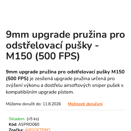
A
J
Í
T
9mm upgrade pružina pro
?
odstřelovací pušky -
M150 (500 FPS)
HLEDAT
9mm upgrade pružina pro odstřelovací pušky M150
(500 FPS)
je zesílená upgrade pružina určená pro
zvýšení výkonu a dostřelu airsoftových sniper pušek s
kompatibilním upgrade pístem.
D
o
Můžeme doručit do:
11.8.2026
Možnosti doručení
p
o
r
Skladem
(>5 ks)
u
Kód:
ASPRO060
Značka:
AIRSOFTPRO