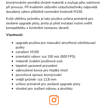
brynýrováním pomáhá chránit materiál a zvyšuje jeho odolnost
při provozu. Při kvalitním utěsnění vzduchotechniky odpovídá
dosažený výkon přibližně nominální hodnotě M150.
Kvůli většímu průměru je tato pružina určena primárně pro
zesílené upgrade písty, proto je před instalací nutné ověřit
kompatibilitu s konkrétní sestavou zbraně.
Vlastnosti:
upgrade pružina pro manuální airsoftové odstřelovací
pušky
označení: M150
orientační výkon: cca 150 m/s (500 FPS)
materiál: kvalitní pružinová ocel
tepelně upravené provedení
zabroušené konce pro hladký chod
povrchová úprava: brynýrování
vnější průměr: cca 12,8 mm
určeno primárně pro zesílené upgrade písty
vhodné pro zvýšení výkonu a dostřelu